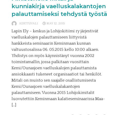
kunniakirja vaelluskalakantojen
palauttamiseksi tehdystä työstä
KERTTUVALI
MAY 12, 2015
Lapin Ely – keskus ja Lohijokitiimi ry järjestivät
vaelluskalojen palauttamiseen liittyvistä
hankkeista seminaarin Keminmaan kunnan
valtuustosalissa 06. 05.2015 kello 10:00 alkaen.
Yhdistys on myös käynnistänyt vuonna 2002
toimintamallin, jossa palkitaan vuosittain
Kemi/Ounasjoen vaelluskalojen palauttamista
ansiokkaasti tukeneet organisaatiot tai henkilöt.
Mitali on muisto sen saajalle osallistumisesta
Kemi/Ounasjoen vaelluskalakantojen
palauttamiseen. Vuonna 2015 Lohijokimitalit
luovutettiin Keminmaan kalatieseminaarissa Maa-
[…]