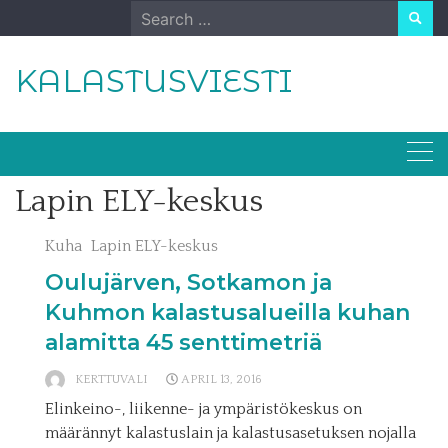
Skip
Search
to
for:
content
KALASTUSVIESTI
Lapin ELY-keskus
Kuha
Lapin ELY-keskus
Oulujärven, Sotkamon ja
Kuhmon kalastusalueilla kuhan
alamitta 45 senttimetriä
KERTTUVALI
APRIL 13, 2016
Elinkeino-, liikenne- ja ympäristökeskus on
määrännyt kalastuslain ja kalastusasetuksen nojalla