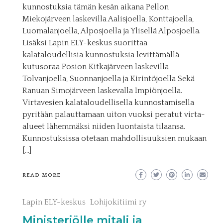
kunnostuksia tämän kesän aikana Pellon
Miekojärveen laskevilla Aalisjoella, Konttajoella,
Luomalanjoella, Alposjoella ja Ylisellä Alposjoella.
Lisäksi Lapin ELY-keskus suorittaa
kalataloudellisia kunnostuksia levittämällä
kutusoraa Posion Kitkajärveen laskevilla
Tolvanjoella, Suonnanjoella ja Kirintöjoella Sekä
Ranuan Simojärveen laskevalla Impiönjoella.
Virtavesien kalataloudellisella kunnostamisella
pyritään palauttamaan uiton vuoksi peratut virta-
alueet lähemmäksi niiden luontaista tilaansa.
Kunnostuksissa otetaan mahdollisuuksien mukaan
[…]
READ MORE
Lapin ELY-keskus
Lohijokitiimi ry
Ministeriölle mitali ja