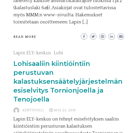
lähetetty kaikille ammattikalastajille luokissa 1 ja 2
(kalastuslaki 6a§). Asiakirjat ovat tulostettavissa
myös MMM:n www-sivuilta. Hakemukset
toimitetaan osoitteeseen: Lapin […]
READ MORE
Lapin ELY-keskus
Lohi
Lohisaaliin kiintiöintiin
perustuvan
kalastuksensäätelyjärjestelmän
esiselvitys Tornionjoella ja
Tenojoella
KERTTUVALI
MAY 23, 2014
Lapin ELY-keskus on tehnyt esiselvityksen saaliin
kiintiöintiin perustuvan kalastuksen