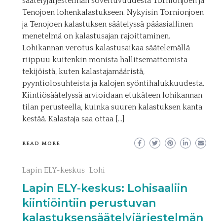
säätelyjärjestelmän soveltuvuudesta Tornionjoen ja
Tenojoen lohenkalastukseen. Nykyisin Tornionjoen
ja Tenojoen kalastuksen säätelyssä pääasiallinen
menetelmä on kalastusajan rajoittaminen.
Lohikannan verotus kalastusaikaa säätelemällä
riippuu kuitenkin monista hallitsemattomista
tekijöistä, kuten kalastajamääristä,
pyyntiolosuhteista ja kalojen syöntihalukkuudesta.
Kiintiösäätelyssä arvioidaan etukäteen lohikannan
tilan perusteella, kuinka suuren kalastuksen kanta
kestää. Kalastaja saa ottaa […]
READ MORE
Lapin ELY-keskus
Lohi
Lapin ELY-keskus: Lohisaaliin
kiintiöintiin perustuvan
kalastuksensäätelyjärjestelmän