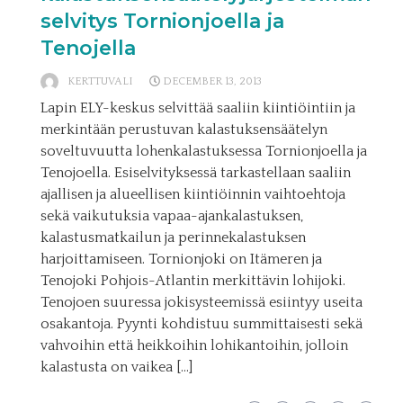
selvitys Tornionjoella ja
Tenojella
KERTTUVALI
DECEMBER 13, 2013
Lapin ELY-keskus selvittää saaliin kiintiöintiin ja
merkintään perustuvan kalastuksensäätelyn
soveltuvuutta lohenkalastuksessa Tornionjoella ja
Tenojoella. Esiselvityksessä tarkastellaan saaliin
ajallisen ja alueellisen kiintiöinnin vaihtoehtoja
sekä vaikutuksia vapaa-ajankalastuksen,
kalastusmatkailun ja perinnekalastuksen
harjoittamiseen. Tornionjoki on Itämeren ja
Tenojoki Pohjois-Atlantin merkittävin lohijoki.
Tenojoen suuressa jokisysteemissä esiintyy useita
osakantoja. Pyynti kohdistuu summittaisesti sekä
vahvoihin että heikkoihin lohikantoihin, jolloin
kalastusta on vaikea […]