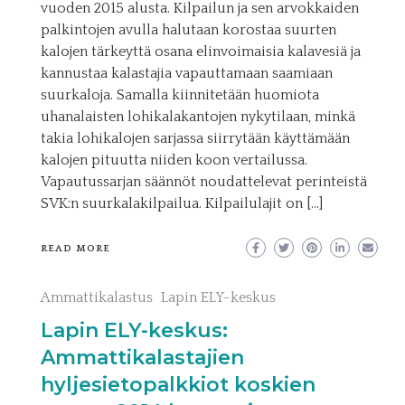
vuoden 2015 alusta. Kilpailun ja sen arvokkaiden
palkintojen avulla halutaan korostaa suurten
kalojen tärkeyttä osana elinvoimaisia kalavesiä ja
kannustaa kalastajia vapauttamaan saamiaan
suurkaloja. Samalla kiinnitetään huomiota
uhanalaisten lohikalakantojen nykytilaan, minkä
takia lohikalojen sarjassa siirrytään käyttämään
kalojen pituutta niiden koon vertailussa.
Vapautussarjan säännöt noudattelevat perinteistä
SVK:n suurkalakilpailua. Kilpailulajit on […]
READ MORE
Ammattikalastus
Lapin ELY-keskus
Lapin ELY-keskus:
Ammattikalastajien
hyljesietopalkkiot koskien