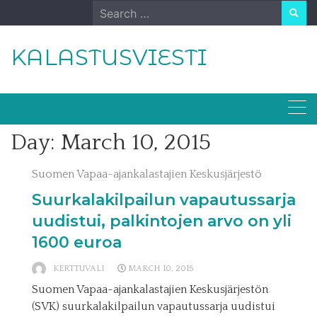
Skip
Search
to
for:
content
KALASTUSVIESTI
Day:
March 10, 2015
Suomen Vapaa-ajankalastajien Keskusjärjestö
Suurkalakilpailun vapautussarja
uudistui, palkintojen arvo on yli
1600 euroa
KERTTUVALI
MARCH 10, 2015
Suomen Vapaa-ajankalastajien Keskusjärjestön
(SVK) suurkalakilpailun vapautussarja uudistui