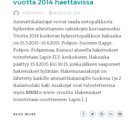
vuotta 2014 haettavissa
KERTTUVALI
MARCH 10, 2015
Ammattikalastajat voivat saada sietopalkkiota
hylkeiden aiheuttamien vahinkojen korvaamiseksi.
Vuotta 2014 koskevan hyljesietopalkkion hakuaika
on 15.3.2015–15.4.2015. Pohjois-Suomen (Lappi,
Pohjois-Pohjanmaa, Kainuu) alueella hakemukset
toimitetaan Lapin ELY-keskukseen. Hakuaika
päättyy 15.4.2015 klo 16:15, jonka jälkeen saapuneet
hakemukset hylätään. Hakemusasiakirjat on
lähetetty kaikille ammattikalastajille luokissa 1 ja 2
(kalastuslaki 6a§). Asiakirjat ovat tulostettavissa
myös MMM:n www-sivuilta. Hakemukset
toimitetaan osoitteeseen: Lapin […]
READ MORE