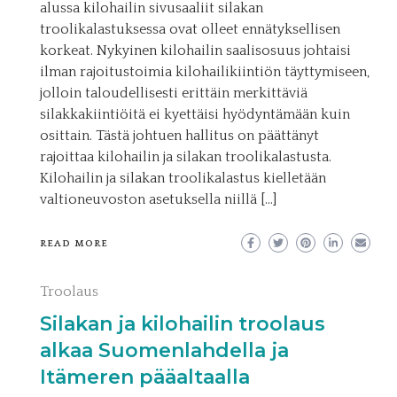
alussa kilohailin sivusaaliit silakan
troolikalastuksessa ovat olleet ennätyksellisen
korkeat. Nykyinen kilohailin saalisosuus johtaisi
ilman rajoitustoimia kilohailikiintiön täyttymiseen,
jolloin taloudellisesti erittäin merkittäviä
silakkakiintiöitä ei kyettäisi hyödyntämään kuin
osittain. Tästä johtuen hallitus on päättänyt
rajoittaa kilohailin ja silakan troolikalastusta.
Kilohailin ja silakan troolikalastus kielletään
valtioneuvoston asetuksella niillä […]
READ MORE
Troolaus
Silakan ja kilohailin troolaus
alkaa Suomenlahdella ja
Itämeren pääaltaalla