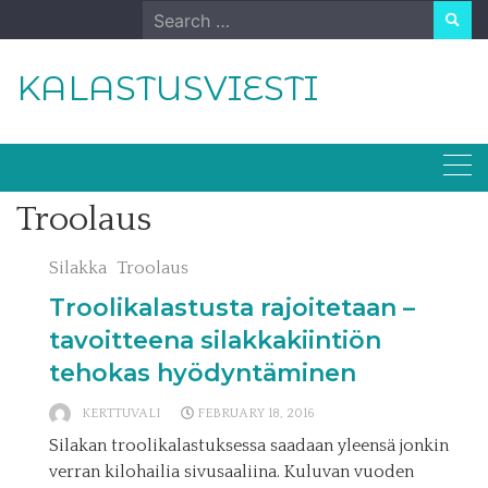
Skip
Search
to
for:
content
KALASTUSVIESTI
Troolaus
Silakka
Troolaus
Troolikalastusta rajoitetaan –
tavoitteena silakkakiintiön
tehokas hyödyntäminen
KERTTUVALI
FEBRUARY 18, 2016
Silakan troolikalastuksessa saadaan yleensä jonkin
verran kilohailia sivusaaliina. Kuluvan vuoden