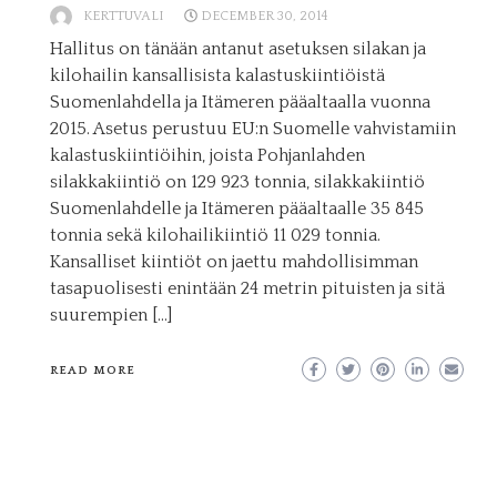
KERTTUVALI
DECEMBER 30, 2014
Hallitus on tänään antanut asetuksen silakan ja
kilohailin kansallisista kalastuskiintiöistä
Suomenlahdella ja Itämeren pääaltaalla vuonna
2015. Asetus perustuu EU:n Suomelle vahvistamiin
kalastuskiintiöihin, joista Pohjanlahden
silakkakiintiö on 129 923 tonnia, silakkakiintiö
Suomenlahdelle ja Itämeren pääaltaalle 35 845
tonnia sekä kilohailikiintiö 11 029 tonnia.
Kansalliset kiintiöt on jaettu mahdollisimman
tasapuolisesti enintään 24 metrin pituisten ja sitä
suurempien […]
READ MORE