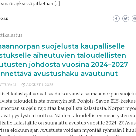
usmääräyksissä jatketaan […]
MORE
tikalastus
aannorpan suojelusta kaupalliselle
stukselle aiheutuvien taloudellisten
kutusten johdosta vuosina 2024–2027
nnettävä avustushaku avautunut
RTTUVALI
AUGUST 1, 2025
liset kalastajat voivat saada korvausta saimaannorpan suojelu
uvista taloudellisista menetyksistä. Pohjois-Savon ELY-keskus
nnorpan suojelu rajoittaa kaupallista kalastusta. Norpat myö
tävät pyydysten tuottoa. Näiden taloudellisten menetysten vu
lisille kalastajille on suunnattu avustus vuosille 2024-27. Avu
vissa elokuun ajan. Avustusta voidaan myöntää ryhmään I kuul