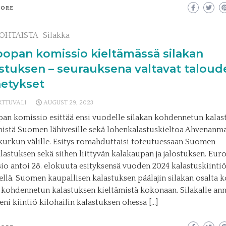
MORE
OHTAISTA
Silakka
opan komissio kieltämässä silakan
stuksen – seurauksena valtavat taloude
etykset
RTTUVALI
AUGUST 29, 2023
an komissio esittää ensi vuodelle silakan kohdennetun kalas
mistä Suomen lähivesille sekä lohenkalastuskieltoa Ahvenanm
urkun välille. Esitys romahduttaisi toteutuessaan Suomen
lastuksen sekä siihen liittyvän kalakaupan ja jalostuksen. Eu
io antoi 28. elokuuta esityksensä vuoden 2024 kalastuskiintiö
ellä. Suomen kaupallisen kalastuksen päälajin silakan osalta 
ä kohdennetun kalastuksen kieltämistä kokonaan. Silakalle ann
eni kiintiö kilohailin kalastuksen ohessa […]