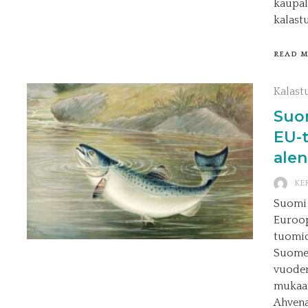
kaupall
kalast
READ 
Kalast
Suo
EU-
ale
KE
Suomi 
Euroop
tuomio
Suomel
vuoden
mukaan
Ahvena