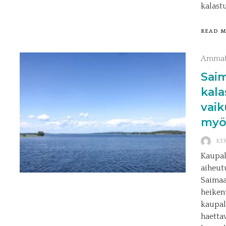
kalast
READ 
Ammat
Saim
kala
vai
myö
KE
Kaupal
aiheut
Saimaa
heiken
kaupal
haetta