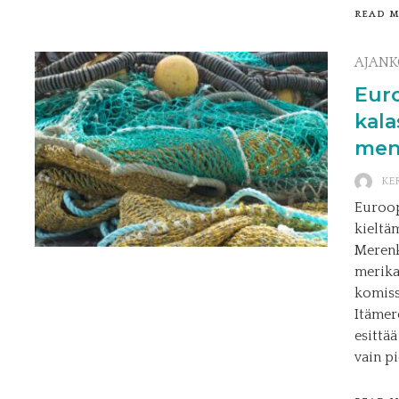
READ 
AJANK
Euro
kala
men
KE
Euroop
kieltä
Merenk
merika
komiss
Itämer
esittä
vain pi