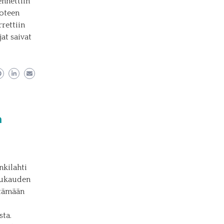
ennettiin
uoteen
rettiin
at saivat
a
nkilahti
Kuukauden
ttämään
sta.