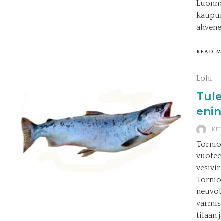
Luonno
kaupun
ahvenel
READ 
Lohi
Tule
enin
KE
Tornio
vuotee
vesivi
Tornio
neuvot
varmis
tilaan