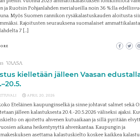
ian pienin. Vuonna 2025 ammattikalastuksen lohikiintiötä väh
 ja Ruotsin Pohjanlahden merialueilla noin 36 %:lla edellisv
tuna. Myös Suomen rannikon rysäkalastuskauden aloitusta siir
mäksi. Rajoitusten seurauksena suomalaiset ammattikalastaj
ahdelta 7 […]
MORE
us
VAASA
stus kielletään jälleen Vaasan edustall
.–20.5.
RTTUVALI
APRIL 20, 2026
koko Eteläinen kaupunginselkä ja sinne johtavat salmet sekä O
tetaan jälleen kalastuksesta 20.4.-20.5.2026 väliseksi ajaksi. 
uskielto on ajoitettu ahvenen kutuaikaan ja sillä pyritään elvy
vuosien aikana heikentynyttä ahvenkantaa. Kaupungin ja
imakeskuksen asettama kalastuskielto koskee kaikkea kalastu