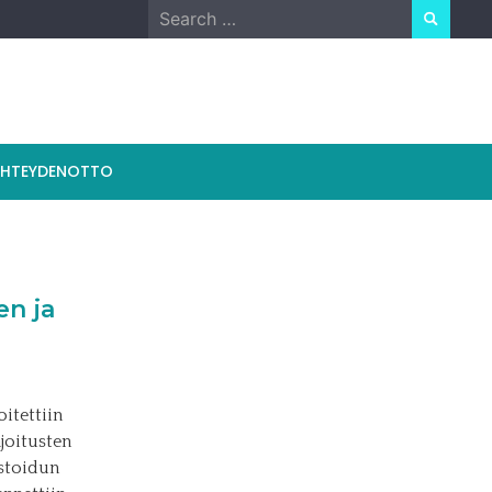
Search
for:
YHTEYDENOTTO
en ja
itettiin
joitusten
astoidun