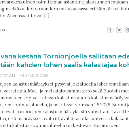
nvarakeskuksen toimittaman asiantuntijalausunnon mukaan 
ginselkä on koko rannikon mittakaavassa erittäin tärkeä ku
le. Ahvensaaliit ovat […]
MORE
vana kesänä Tornionjoella sallitaan ed
tään kahden lohen saalis kalastajaa k
RTTUVALI
APRIL 8, 2026
njoen kalastusmääräykset pysyvät jokialueella lähes ennallaan
n verrattuna. Maa- ja metsätalousministeriö sekä Ruotsin meri
ranomainen sopivat tulevan kalastuskauden kalastusmääräyks
njoen sopimusalueella, ja ne tulevat voimaan 1.6.2026. Suomi j
televat Tornionjoen kalastusmääräyksistä vuosittain. Tavoitt
taa, että määräykset ovat riittävällä tasolla suhteessa kalakan
 ja että kalastus sopimusalueella on kestävää. Tornionjoen