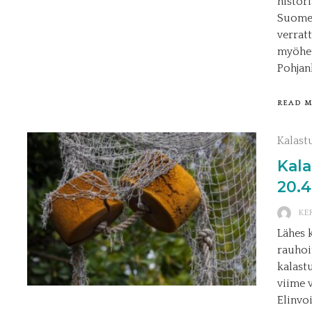
histor
Suomen
verrat
myöhem
Pohjanl
READ 
Kalast
Kala
20.4
KE
Lähes 
rauhoi
kalast
viime 
Elinvo