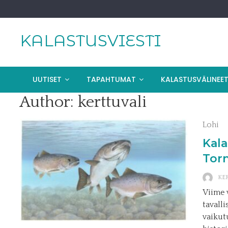
Skip
to
content
KALASTUSVIESTI
UUTISET
TAPAHTUMAT
KALASTUSVÄLINEE
Author:
kerttuvali
Lohi
Kala
Torn
KE
Viime 
tavall
vaikutu