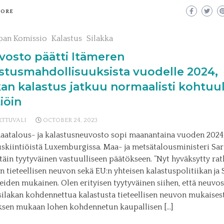
MORE
pan Komissio
Kalastus
Silakka
vosto päätti Itämeren
stusmahdollisuuksista vuodelle 2024,
kan kalastus jatkuu normaalisti kohtuul
tiöin
RTTUVALI
OCTOBER 24, 2023
aatalous- ja kalastusneuvosto sopi maanantaina vuoden 2024
uskiintiöistä Luxemburgissa. Maa- ja metsätalousministeri Sar
ttäin tyytyväinen vastuulliseen päätökseen. ”Nyt hyväksytty ra
n tieteellisen neuvon sekä EU:n yhteisen kalastuspolitiikan j
teiden mukainen. Olen erityisen tyytyväinen siihen, että neuvos
 silakan kohdennettua kalastusta tieteellisen neuvon mukaisest
sen mukaan lohen kohdennetun kaupallisen […]