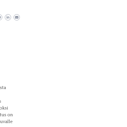
sta
s
oksi
stus on
uvalle