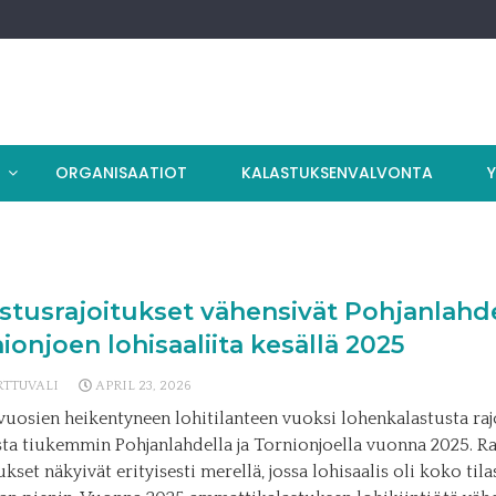
T
ORGANISAATIOT
KALASTUKSENVALVONTA
stusrajoitukset vähensivät Pohjanlahd
ionjoen lohisaaliita kesällä 2025
RTTUVALI
APRIL 23, 2026
vuosien heikentyneen lohitilanteen vuoksi lohenkalastusta rajo
ista tiukemmin Pohjanlahdella ja Tornionjoella vuonna 2025. Ra
kset näkyivät erityisesti merellä, jossa lohisaalis oli koko til