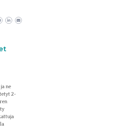
et
ja ne
etyt 2-
eren
ty
kattuja
la