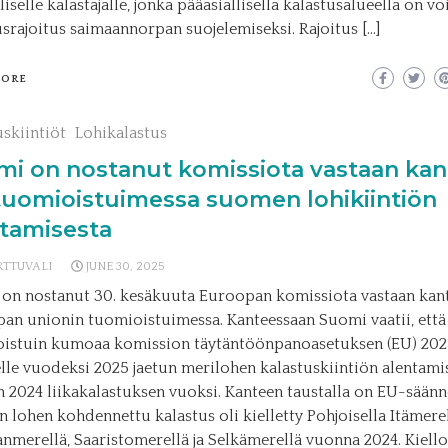
iselle kalastajalle, jonka pääasiallisella kalastusalueella on v
usrajoitus saimaannorpan suojelemiseksi. Rajoitus […]
MORE
uskiintiöt
Lohikalastus
mi on nostanut komissiota vastaan ka
tuomioistuimessa suomen lohikiintiön
ntamisesta
RTTUVALI
JUNE 30, 2025
on nostanut 30. kesäkuuta Euroopan komissiota vastaan kan
an unionin tuomioistuimessa. Kanteessaan Suomi vaatii, ett
istuin kumoaa komission täytäntöönpanoasetuksen (EU) 20
le vuodeksi 2025 jaetun merilohen kalastuskiintiön alentami
 2024 liikakalastuksen vuoksi. Kanteen taustalla on EU-säänn
 lohen kohdennettu kalastus oli kielletty Pohjoisella Itämerel
nmerellä, Saaristomerellä ja Selkämerellä vuonna 2024. Kiello