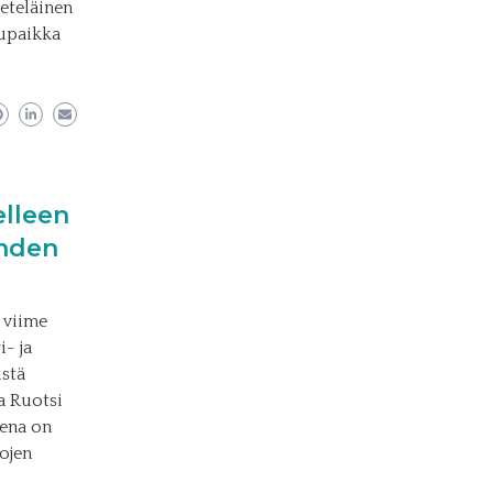
eteläinen
tupaikka
elleen
ohden
 viime
- ja
istä
a Ruotsi
eena on
tojen