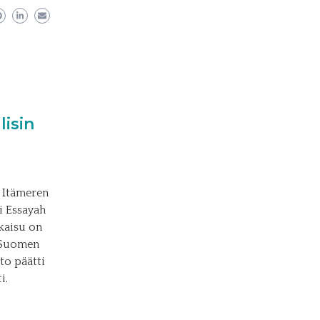
lisin
 Itämeren
i Essayah
tkaisu on
a Suomen
to päätti
i.