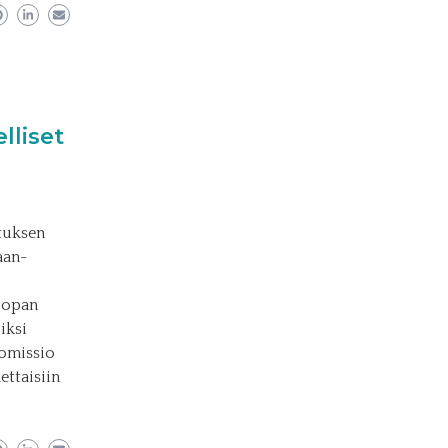
lliset
tuksen
aan-
roopan
iksi
komissio
ettaisiin