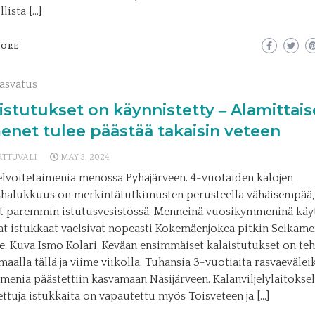
lista […]
MORE
asvatus
istutukset on käynnistetty ‒ Alamittais
enet tulee päästää takaisin veteen
RTTUVALI
MAY 3, 2024
velvoitetaimenia menossa Pyhäjärveen. 4-vuotaiden kalojen
shalukkuus on merkintätutkimusten perusteella vähäisempää, 
t paremmin istutusvesistössä. Menneinä vuosikymmeninä käyt
at istukkaat vaelsivat nopeasti Kokemäenjokea pitkin Selkäm
le. Kuva Ismo Kolari. Kevään ensimmäiset kalaistutukset on teh
aalla tällä ja viime viikolla. Tuhansia 3-vuotiaita rasvaevälei
aimenia päästettiin kasvamaan Näsijärveen. Kalanviljelylaitoksel
ettuja istukkaita on vapautettu myös Toisveteen ja […]