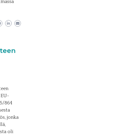
oimassa
nteen
teen
ä EU-
25/864
sesta
ös, jonka
lä,
sta oli