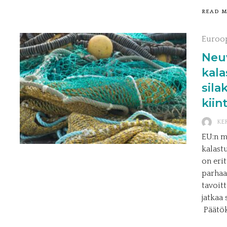
READ 
Euroo
Neu
kala
sila
kiin
KE
EU:n m
kalast
on eri
parhaa
tavoit
jatkaa
Päätök