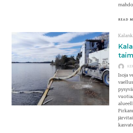
mahdol
READ 
Kalank
Kala
taim
KE
Isoja 
vaellu
pysyvä
vuotia
alueel
Pirkanm
järvit
kasvat