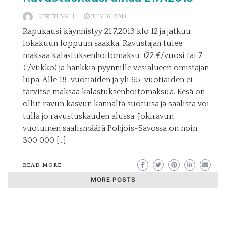
KERTTUVALI
JULY 16, 2013
Rapukausi käynnistyy 21.7.2013 klo 12 ja jatkuu
lokakuun loppuun saakka. Ravustajan tulee
maksaa kalastuksenhoitomaksu (22 €/vuosi tai 7
€/viikko) ja hankkia pyynnille vesialueen omistajan
lupa. Alle 18-vuotiaiden ja yli 65-vuotiaiden ei
tarvitse maksaa kalastuksenhoitomaksua. Kesä on
ollut ravun kasvun kannalta suotuisa ja saalista voi
tulla jo ravustuskauden alussa. Jokiravun
vuotuinen saalismäärä Pohjois-Savossa on noin
300 000 […]
READ MORE
MORE POSTS