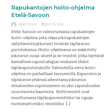
Rapukantojen hoito-ohjelma
Etelä-Savoon
KERTTUVALI
JULY 20, 2015
Etelä-Savoon on valmistumassa rapukantojen
hoito-ohjelma, joka ohjaa jokirapukantojen
säilyttämistä jatkuvasti leviävän täpläravun
puristuksessa. Hoito-ohjelmassa on määritetty
jokiravun suoja-alueet ja ne vesistöt, jotka täyttävät
kansallisen rapustrategian mukaiset ehdot
täplärapuistutuksille. Valmisteilla oleva hoito-
ohjelma on parhaillaan lausunnolla. Rapuruton ja
täpläravun yhdessä aiheuttama jokiravun
elinalueiden supistuminen on yksi raputalouden
suurimmista haasteista. Reittivesistöt ovat
muuttumassa täplärapuvesistöiksi tai rapuja
tuottamattomiksi vesistöiksi. […]