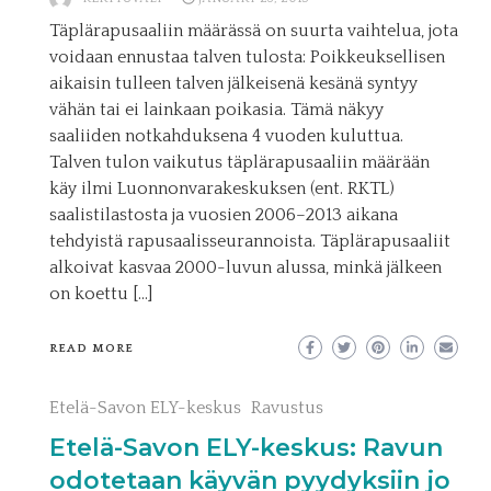
Täplärapusaaliin määrässä on suurta vaihtelua, jota
voidaan ennustaa talven tulosta: Poikkeuksellisen
aikaisin tulleen talven jälkeisenä kesänä syntyy
vähän tai ei lainkaan poikasia. Tämä näkyy
saaliiden notkahduksena 4 vuoden kuluttua.
Talven tulon vaikutus täplärapusaaliin määrään
käy ilmi Luonnonvarakeskuksen (ent. RKTL)
saalistilastosta ja vuosien 2006–2013 aikana
tehdyistä rapusaalisseurannoista. Täplärapusaaliit
alkoivat kasvaa 2000-luvun alussa, minkä jälkeen
on koettu […]
READ MORE
Etelä-Savon ELY-keskus
Ravustus
Etelä-Savon ELY-keskus: Ravun
odotetaan käyvän pyydyksiin jo