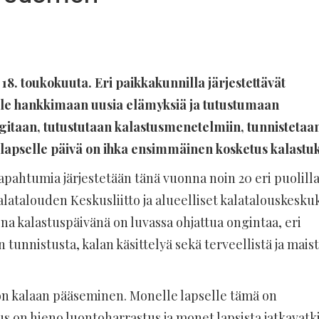
18. toukokuuta. Eri paikkakunnilla järjestettävät
elle hankkimaan uusia elämyksiä ja tutustumaan
itaan, tutustutaan kalastusmenetelmiin, tunnistetaa
e lapselle päivä on ihka ensimmäinen kosketus kalastu
apahtumia järjestetään tänä vuonna noin 20 eri puolill
atalouden Keskusliitto ja alueelliset kalatalouskesku
a kalastuspäivänä on luvassa ohjattua ongintaa, eri
tunnistusta, kalan käsittelyä sekä terveellistä ja mais
e on kalaan pääseminen. Monelle lapselle tämä on
s on hieno luontoharrastus ja monet lapsista jatkavatk