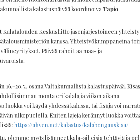
takunnallista kalastuspäivää koordinoiva
Tapio
t Kalatalouden Keskusliitto jäsenjärjestöineen yhteist
ätalousministeriön kanssa. Yhteistyökumppaneina toi
älineyritykset. Päivää rahoittaa maa- ja
uvaroista.
 16.–20.5., osana Valtakunnallista kalastuspäivää. Kisa
hdollisimman monta eri kalalajia viikon aikana.
o luokka voi käydä yhdessä kalassa, tai fisuja voi narrat
vän ulkopuolella. Eniten lajeja kerännyt luokka voitta
lisää:
https://ahven.net/kalastus/kalabongauskisa/
istu, olemme myös lisänneet kala-aiheisia tehtäviä ja pel