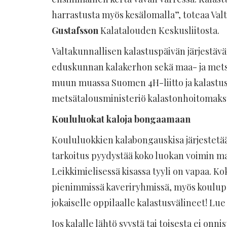
harrastusta myös kesälomalla”, toteaa Val
Gustafsson
Kalatalouden Keskusliitosta.
Valtakunnallisen kalastuspäivän järjestävä
eduskunnan kalakerhon sekä maa- ja mets
muun muassa Suomen 4H-liitto ja kalastusv
metsätalousministeriö kalastonhoitomaks
Koululuokat kaloja bongaamaan
Koululuokkien kalabongauskisa järjestetään
tarkoitus pyydystää koko luokan voimin ma
Leikkimielisessä kisassa tyyli on vapaa. Kok
pienimmissä kaveriryhmissä, myös koulupäi
jokaiselle oppilaalle kalastusvälineet! Lue 
Jos kalalle lähtö syystä tai toisesta ei onn