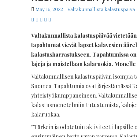
May 16, 2022
Valtakunnallista kalastuspäivä
Valtakunnallista kalastuspäivää vietetään 
tapahtumat vievät lapset kalavesien äär
kalastusharrastukseen. Tapahtumissa ong
lajeja ja maistellaan kalaruokia. Monell
Valtakunnallisen kalastuspäivän isompia t
Suomea. Tapahtumia ovat järjestämässä Kal
yhteistyökumppaneineen. Valtakunnallisen
kalastusmenetelmiin tutustumista, kalojen 
kalaruokaa.
”Tärkein ja odotetuin aktiviteetti lapsill
ensimmäinen kerta vavan varressa. Kalastu