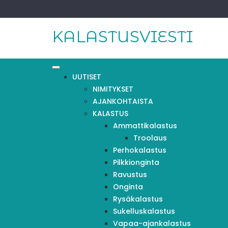
Skip
to
content
KALASTUSVIESTI
UUTISET
NIMITYKSET
AJANKOHTAISTA
KALASTUS
Ammattikalastus
Troolaus
Perhokalastus
Pilkkionginta
Ravustus
Onginta
Rysäkalastus
Sukelluskalastus
Vapaa-ajankalastus