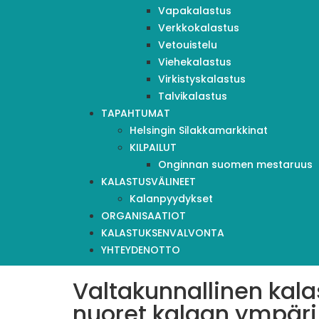
Vapakalastus
Verkkokalastus
Vetouistelu
Viehekalastus
Virkistyskalastus
Talvikalastus
TAPAHTUMAT
Helsingin Silakkamarkkinat
KILPAILUT
Onginnan suomen mestaruus
KALASTUSVÄLINEET
Kalanpyydykset
ORGANISAATIOT
KALASTUKSENVALVONTA
YHTEYDENOTTO
Valtakunnallinen kalas
nuoret kalaan ympär