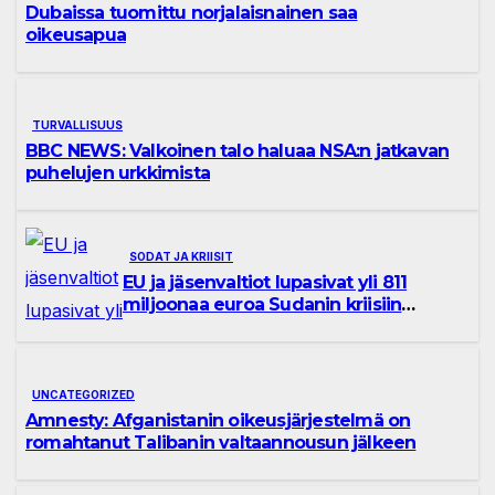
Dubaissa tuomittu norjalaisnainen saa
oikeusapua
TURVALLISUUS
BBC NEWS: Valkoinen talo haluaa NSA:n jatkavan
puhelujen urkkimista
SODAT JA KRIISIT
EU ja jäsenvaltiot lupasivat yli 811
miljoonaa euroa Sudanin kriisiin
vastaamiseksi
UNCATEGORIZED
Amnesty: Afganistanin oikeusjärjestelmä on
romahtanut Talibanin valtaannousun jälkeen