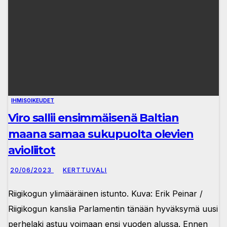
IHMISOIKEUDET
Viro sallii ensimmäisenä Baltian
maana samaa sukupuolta olevien
avioliitot
20/06/2023
KERTTUVALI
Riigikogun ylimääräinen istunto. Kuva: Erik Peinar /
Riigikogun kanslia Parlamentin tänään hyväksymä uusi
perhelaki astuu voimaan ensi vuoden alussa. Ennen