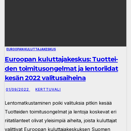
EUROOPAN KULUTTAJAKESKUS
Euroopan kuluttajakeskus: Tuot­tei­
den toi­mi­tuson­gel­mat ja len­to­rii­dat
ke­sän 2022 va­li­tusai­hei­na
01/09/2022
KERTTUVALI
Len­to­mat­kus­ta­mi­nen poi­ki va­li­tuk­sia pit­kin ke­sää
Tuotteiden toimitusongelmat ja lentoja koskevat eri
riitatilanteet olivat yleisimpiä aiheita, joista kuluttajat
valittivat Euroopan kuluttajakeskuksen Suomen