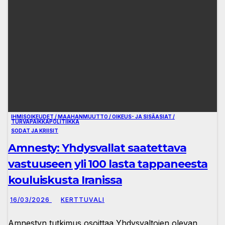
IHMISOIKEUDET / MAAHANMUUTTO / OIKEUS- JA SISÄASIAT /
TURVAPAIKKAPOLITIIKKA
SODAT JA KRIISIT
Amnesty: Yhdysvallat saatettava
vastuuseen yli 100 lasta tappaneesta
kouluiskusta Iranissa
16/03/2026
KERTTUVALI
Amnestyn tutkimus osoittaa Yhdysvaltojen olevan