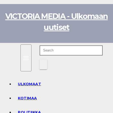
Skip
to
VICTORIA MEDIA - Ulkomaan
content
uutiset
ULKOMAAT
KOTIMAA
POLITIIKKA