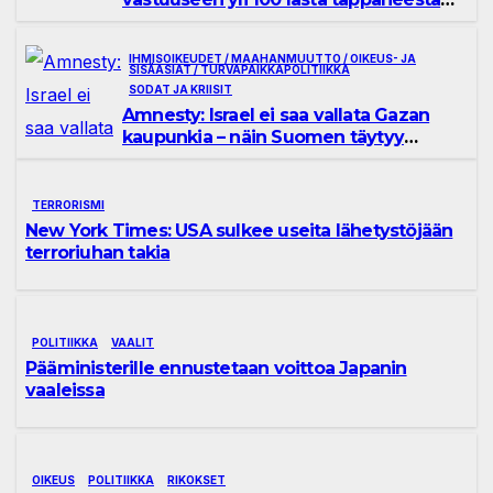
kouluiskusta Iranissa
IHMISOIKEUDET / MAAHANMUUTTO / OIKEUS- JA
SISÄASIAT / TURVAPAIKKAPOLITIIKKA
SODAT JA KRIISIT
Amnesty: Israel ei saa vallata Gazan
kaupunkia – näin Suomen täytyy
toimia
TERRORISMI
New York Times: USA sulkee useita lähetystöjään
terroriuhan takia
POLITIIKKA
VAALIT
Pääministerille ennustetaan voittoa Japanin
vaaleissa
OIKEUS
POLITIIKKA
RIKOKSET