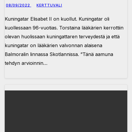
08/09/2022
KERTTUVALI
Kuningatar Elisabet II on kuollut. Kuningatar oli
kuollessaan 96-vuotias. Torstaina lääkärien kerrottiin
olevan huolissaan kuningattaren terveydestä ja että
kuningatar on lääkärien valvonnan alaisena
Balmoralin linnassa Skotlannissa. ”Tänä aamuna
tehdyn arvioinnin…