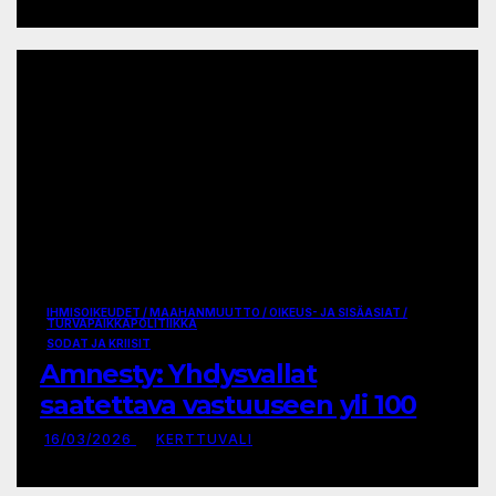
valtaannousun jälkeen
IHMISOIKEUDET / MAAHANMUUTTO / OIKEUS- JA SISÄASIAT /
TURVAPAIKKAPOLITIIKKA
SODAT JA KRIISIT
Amnesty: Yhdysvallat
saatettava vastuuseen yli 100
lasta tappaneesta kouluiskusta
16/03/2026
KERTTUVALI
Iranissa