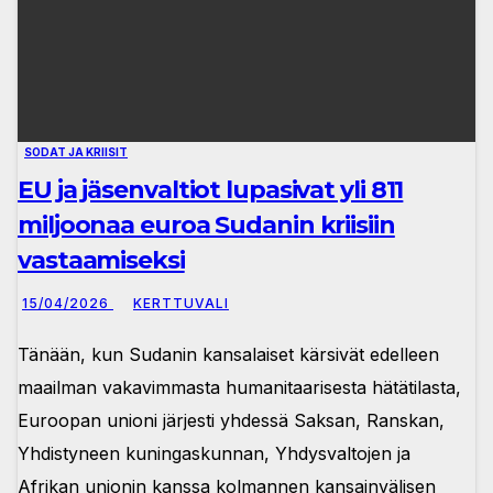
SODAT JA KRIISIT
EU ja jäsenvaltiot lupasivat yli 811
miljoonaa euroa Sudanin kriisiin
vastaamiseksi
15/04/2026
KERTTUVALI
Tänään, kun Sudanin kansalaiset kärsivät edelleen
maailman vakavimmasta humanitaarisesta hätätilasta,
Euroopan unioni järjesti yhdessä Saksan, Ranskan,
Yhdistyneen kuningaskunnan, Yhdysvaltojen ja
Afrikan unionin kanssa kolmannen kansainvälisen