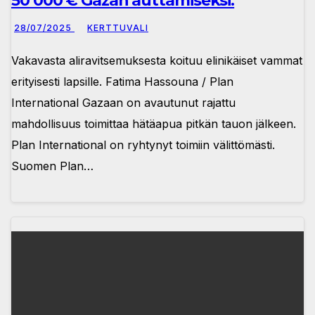
50 000 € Gazan auttamiseksi.
28/07/2025
KERTTUVALI
Vakavasta aliravitsemuksesta koituu elinikäiset vammat
erityisesti lapsille. Fatima Hassouna / Plan
International Gazaan on avautunut rajattu
mahdollisuus toimittaa hätäapua pitkän tauon jälkeen.
Plan International on ryhtynyt toimiin välittömästi.
Suomen Plan…