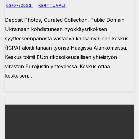
03/07/2023
KERTTUVALI
Deposit Photos, Curated Collection. Public Domain
Ukrainaan kohdistuneen hyökkäysrikoksen
syytteeseenpanosta vastaava kansainvälinen keskus
(ICPA) aloitti tänään työnsä Haagissa Alankomaissa.
Keskus toimii EU:n rikosoikeudellisen yhteistyön
viraston Eurojustin yhteydessä. Keskus ottaa
keskeisen…