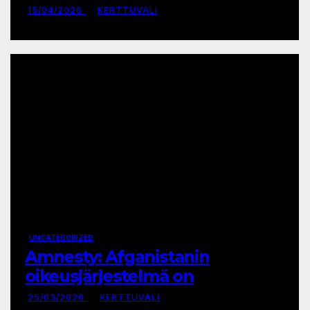
kriisiin vastaamiseksi
15/04/2026
KERTTUVALI
UNCATEGORIZED
Amnesty: Afganistanin
oikeusjärjestelmä on
romahtanut Talibanin
25/03/2026
KERTTUVALI