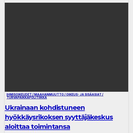
IHMISOIKEUDET / MAAHANMUUTTO / OIKEUS- JA SISÄASIAT /
TURVAPAIKKAPOLITIIKKA
Ukrainaan kohdistuneen
hyökkäysrikoksen syyttäjäkeskus
aloittaa toimintansa