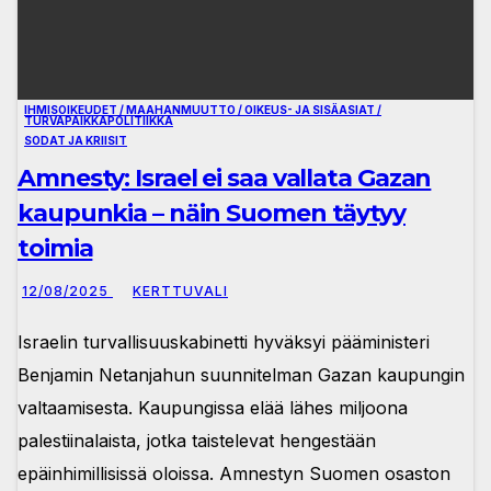
IHMISOIKEUDET / MAAHANMUUTTO / OIKEUS- JA SISÄASIAT /
TURVAPAIKKAPOLITIIKKA
SODAT JA KRIISIT
Amnesty: Israel ei saa vallata Gazan
kaupunkia – näin Suomen täytyy
toimia
12/08/2025
KERTTUVALI
Israelin turvallisuuskabinetti hyväksyi pääministeri
Benjamin Netanjahun suunnitelman Gazan kaupungin
valtaamisesta. Kaupungissa elää lähes miljoona
palestiinalaista, jotka taistelevat hengestään
epäinhimillisissä oloissa. Amnestyn Suomen osaston