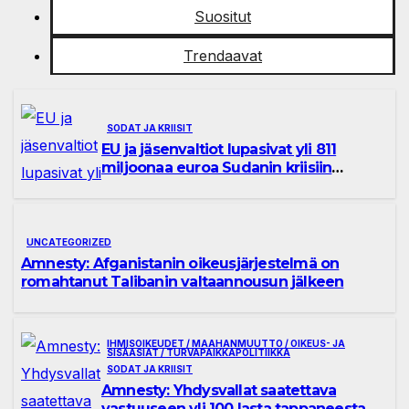
Suositut
Trendaavat
SODAT JA KRIISIT
EU ja jäsenvaltiot lupasivat yli 811
miljoonaa euroa Sudanin kriisiin
vastaamiseksi
UNCATEGORIZED
Amnesty: Afganistanin oikeusjärjestelmä on
romahtanut Talibanin valtaannousun jälkeen
IHMISOIKEUDET / MAAHANMUUTTO / OIKEUS- JA
SISÄASIAT / TURVAPAIKKAPOLITIIKKA
SODAT JA KRIISIT
Amnesty: Yhdysvallat saatettava
vastuuseen yli 100 lasta tappaneesta