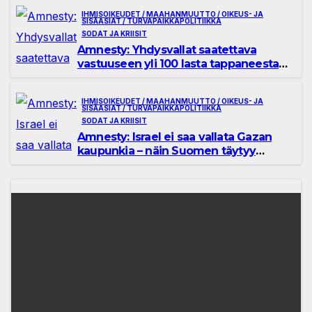
IHMISOIKEUDET / MAAHANMUUTTO / OIKEUS- JA
SISÄASIAT / TURVAPAIKKAPOLITIIKKA
SODAT JA KRIISIT
Amnesty: Yhdysvallat saatettava
vastuuseen yli 100 lasta tappaneesta
kouluiskusta Iranissa
IHMISOIKEUDET / MAAHANMUUTTO / OIKEUS- JA
SISÄASIAT / TURVAPAIKKAPOLITIIKKA
SODAT JA KRIISIT
Amnesty: Israel ei saa vallata Gazan
kaupunkia – näin Suomen täytyy
toimia