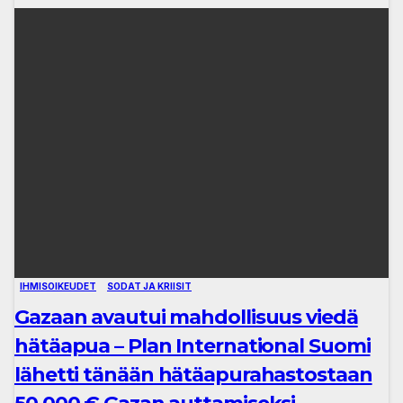
IHMISOIKEUDET
SODAT JA KRIISIT
Gazaan avautui mahdollisuus viedä
hätäapua – Plan International Suomi
lähetti tänään hätäapurahastostaan