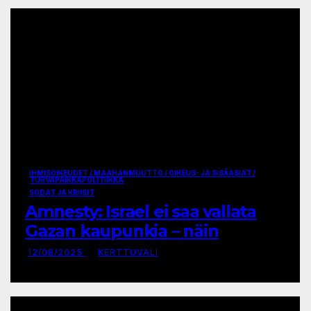
IHMISOIKEUDET / MAAHANMUUTTO / OIKEUS- JA SISÄASIAT /
TURVAPAIKKAPOLITIIKKA
SODAT JA KRIISIT
Amnesty: Israel ei saa vallata
Gazan kaupunkia – näin
Suomen täytyy toimia
12/08/2025
KERTTUVALI