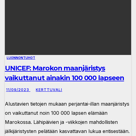
LUONNONTUHOT
UNICEF: Marokon maanjäristys
vaikuttanut ainakin 100 000 lapseen
11/09/2023
KERTTUVALI
Alustavien tietojen mukaan perjantai-illan maanjäristys
on vaikuttanut noin 100 000 lapsen elämään
Marokossa. Lähipäivien ja -viikkojen mahdollisten
jälkijäristysten pelätään kasvattavan lukua entisestään.