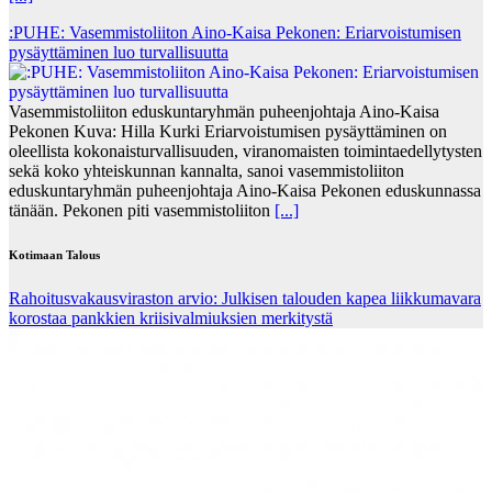
:PUHE: Vasemmistoliiton Aino-Kaisa Pekonen: Eriarvoistumisen
pysäyttäminen luo turvallisuutta
Vasemmistoliiton eduskuntaryhmän puheenjohtaja Aino-Kaisa
Pekonen Kuva: Hilla Kurki Eriarvoistumisen pysäyttäminen on
oleellista kokonaisturvallisuuden, viranomaisten toimintaedellytysten
sekä koko yhteiskunnan kannalta, sanoi vasemmistoliiton
eduskuntaryhmän puheenjohtaja Aino-Kaisa Pekonen eduskunnassa
tänään. Pekonen piti vasemmistoliiton
[...]
Kotimaan Talous
Rahoitusvakausviraston arvio: Julkisen talouden kapea liikkumavara
korostaa pankkien kriisivalmiuksien merkitystä