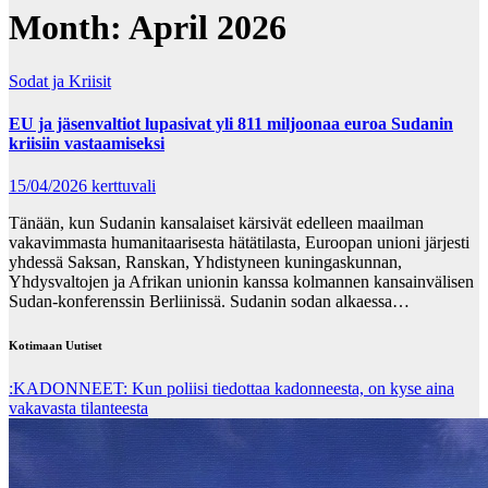
Month:
April 2026
Sodat ja Kriisit
EU ja jäsenvaltiot lupasivat yli 811 miljoonaa euroa Sudanin
kriisiin vastaamiseksi
15/04/2026
kerttuvali
Tänään, kun Sudanin kansalaiset kärsivät edelleen maailman
vakavimmasta humanitaarisesta hätätilasta, Euroopan unioni järjesti
yhdessä Saksan, Ranskan, Yhdistyneen kuningaskunnan,
Yhdysvaltojen ja Afrikan unionin kanssa kolmannen kansainvälisen
Sudan-konferenssin Berliinissä. Sudanin sodan alkaessa…
Kotimaan Uutiset
:KADONNEET: Kun poliisi tiedottaa kadonneesta, on kyse aina
vakavasta tilanteesta