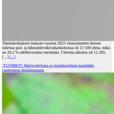
Tilastokeskuksen mukaan vuonna 2025 viranomaisten tietoon
tulleissa pari- ja lähisuhdeväkivaltarikoksissa oli 15 500 uhria, mikä
on 20,2 % edellisvuotista enemmän. Uhreista aikuisia oli 12 200,
[…]
[...]
:TUOMIOT: Marjayrityksen ex-toimitusjohtaja tuomittiin
vankeuteen ihmiskaupasta