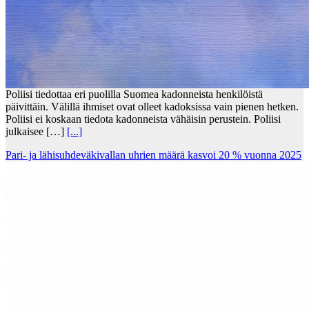
Poliisi tiedottaa eri puolilla Suomea kadonneista henkilöistä
päivittäin. Välillä ihmiset ovat olleet kadoksissa vain pienen hetken.
Poliisi ei koskaan tiedota kadonneista vähäisin perustein. Poliisi
julkaisee […]
[...]
Pari- ja lähisuhdeväkivallan uhrien määrä kasvoi 20 % vuonna 2025