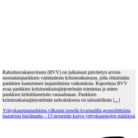
Rahoitusvakausvirasto (RVV) on julkaissut päivitetyn arvion
suomalaispankkien valmiudesta kriisinratkaisuun, jolla ehkäistään
pankkien kaatumisen laajamittaisia vaikutuksia. Raportissa RVV
avaa pankkien kriisinratkaisujärjestelmän toimintaa ja miten
pankkien kriisitilanteisiin varaudutaan. Pankkien
kriisinratkaisujärjestelmän tarkoituksena on taloudellisiin
[...]
Yrityskauppamarkkina vilkastui toisella kvartaalilla geopoliittisista
haasteista huolimatta – 13 prosentin kasvu yrityskauppojen määrässä