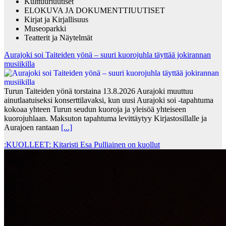
Kulttuuriuutiset
ELOKUVA JA DOKUMENTTIUUTISET
Kirjat ja Kirjallisuus
Museoparkki
Teatterit ja Näytelmät
Aurajoki soi Taiteiden yönä – suuri kuorojuhla täyttää jokirannan
musiikilla
Turun Taiteiden yönä torstaina 13.8.2026 Aurajoki muuttuu
ainutlaatuiseksi konserttilavaksi, kun uusi Aurajoki soi -tapahtuma
kokoaa yhteen Turun seudun kuoroja ja yleisöä yhteiseen
kuorojuhlaan. Maksuton tapahtuma levittäytyy Kirjastosillalle ja
Aurajoen rantaan
[...]
:KUOLLEET: Kitaristi Esa Pulliainen on kuollut