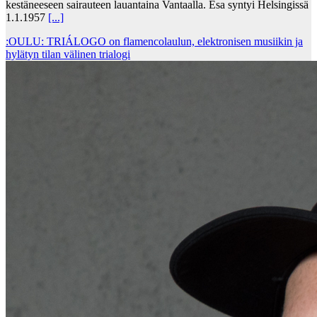
kestäneeseen sairauteen lauantaina Vantaalla. Esa syntyi Helsingissä
1.1.1957
[...]
:OULU: TRIÁLOGO on flamencolaulun, elektronisen musiikin ja
hylätyn tilan välinen trialogi