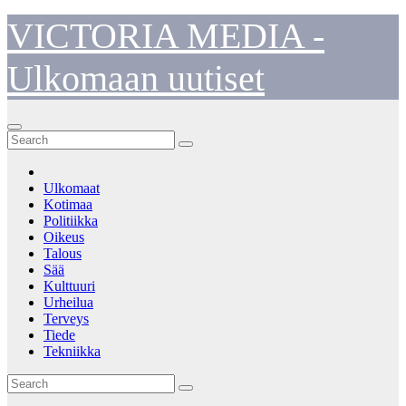
Skip
VICTORIA MEDIA -
to
content
Ulkomaan uutiset
Ulkomaat
Kotimaa
Politiikka
Oikeus
Talous
Sää
Kulttuuri
Urheilua
Terveys
Tiede
Tekniikka