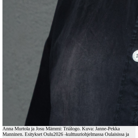
Anna Murtola ja Josu Mämmi: Triálogo. Kuva: Janne-Pekka
Manninen. Esitykset Oulu2026 -kulttuuriohjelmassa Oulaisissa ja