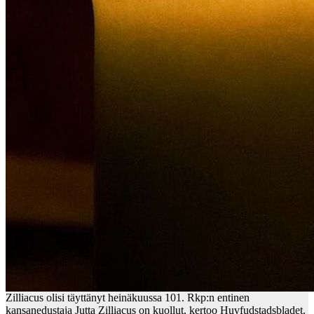
Zilliacus olisi täyttänyt heinäkuussa 101. Rkp:n entinen
kansanedustaja Jutta Zilliacus on kuollut, kertoo Huvfudstadsbladet.