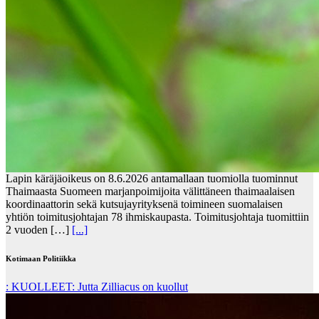
Lapin käräjäoikeus on 8.6.2026 antamallaan tuomiolla tuominnut
Thaimaasta Suomeen marjanpoimijoita välittäneen thaimaalaisen
koordinaattorin sekä kutsujayrityksenä toimineen suomalaisen
yhtiön toimitusjohtajan 78 ihmiskaupasta. Toimitusjohtaja tuomittiin
2 vuoden […]
[...]
Kotimaan Politiikka
: KUOLLEET: Jutta Zilliacus on kuollut