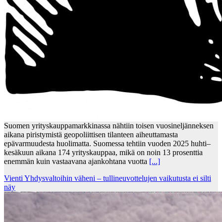
Suomen yrityskauppamarkkinassa nähtiin toisen vuosineljänneksen
aikana piristymistä geopoliittisen tilanteen aiheuttamasta
epävarmuudesta huolimatta. Suomessa tehtiin vuoden 2025 huhti–
kesäkuun aikana 174 yrityskauppaa, mikä on noin 13 prosenttia
enemmän kuin vastaavana ajankohtana vuotta
[...]
Vienti Yhdysvaltoihin väheni – tullineuvottelujen vaikutusta ei silti
näy