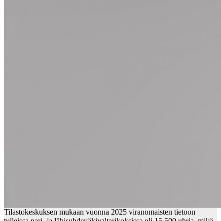
Tilastokeskuksen mukaan vuonna 2025 viranomaisten tietoon
tulleissa pari- ja lähisuhdeväkivaltarikoksissa oli 15 500 uhria, mikä