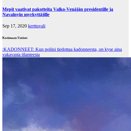
Mepit vaativat pakotteita Valko-Venäjän presidentille ja
Navalnyin myrkyttäjille
Sep 17, 2020
kerttuvali
Kotimaan Uutiset
:KADONNEET: Kun poliisi tiedottaa kadonneesta, on kyse aina
vakavasta tilanteesta