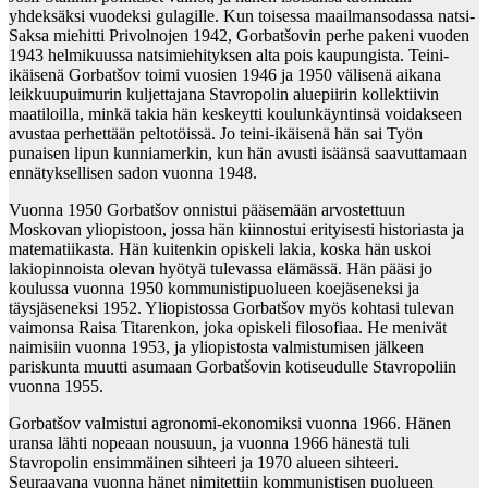
yhdeksäksi vuodeksi gulagille. Kun toisessa maailmansodassa natsi-
Saksa miehitti Privolnojen 1942, Gorbatšovin perhe pakeni vuoden
1943 helmikuussa natsimiehityksen alta pois kaupungista. Teini-
ikäisenä Gorbatšov toimi vuosien 1946 ja 1950 välisenä aikana
leikkuupuimurin kuljettajana Stavropolin aluepiirin kollektiivin
maatiloilla, minkä takia hän keskeytti koulunkäyntinsä voidakseen
avustaa perhettään peltotöissä. Jo teini-ikäisenä hän sai Työn
punaisen lipun kunniamerkin, kun hän avusti isäänsä saavuttamaan
ennätyksellisen sadon vuonna 1948.
Vuonna 1950 Gorbatšov onnistui pääsemään arvostettuun
Moskovan yliopistoon, jossa hän kiinnostui erityisesti historiasta ja
matematiikasta. Hän kuitenkin opiskeli lakia, koska hän uskoi
lakiopinnoista olevan hyötyä tulevassa elämässä. Hän pääsi jo
koulussa vuonna 1950 kommunistipuolueen koejäseneksi ja
täysjäseneksi 1952. Yliopistossa Gorbatšov myös kohtasi tulevan
vaimonsa Raisa Titarenkon, joka opiskeli filosofiaa. He menivät
naimisiin vuonna 1953, ja yliopistosta valmistumisen jälkeen
pariskunta muutti asumaan Gorbatšovin kotiseudulle Stavropoliin
vuonna 1955.
Gorbatšov valmistui agronomi-ekonomiksi vuonna 1966. Hänen
uransa lähti nopeaan nousuun, ja vuonna 1966 hänestä tuli
Stavropolin ensimmäinen sihteeri ja 1970 alueen sihteeri.
Seuraavana vuonna hänet nimitettiin kommunistisen puolueen