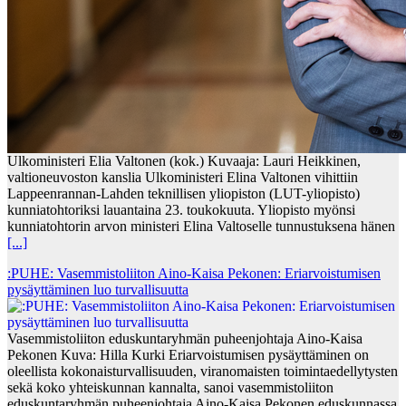
Ulkoministeri Elia Valtonen (kok.) Kuvaaja: Lauri Heikkinen,
valtioneuvoston kanslia Ulkoministeri Elina Valtonen vihittiin
Lappeenrannan-Lahden teknillisen yliopiston (LUT-yliopisto)
kunniatohtoriksi lauantaina 23. toukokuuta. Yliopisto myönsi
kunniatohtorin arvon ministeri Elina Valtoselle tunnustuksena hänen
[...]
:PUHE: Vasemmistoliiton Aino-Kaisa Pekonen: Eriarvoistumisen
pysäyttäminen luo turvallisuutta
Vasemmistoliiton eduskuntaryhmän puheenjohtaja Aino-Kaisa
Pekonen Kuva: Hilla Kurki Eriarvoistumisen pysäyttäminen on
oleellista kokonaisturvallisuuden, viranomaisten toimintaedellytysten
sekä koko yhteiskunnan kannalta, sanoi vasemmistoliiton
eduskuntaryhmän puheenjohtaja Aino-Kaisa Pekonen eduskunnassa