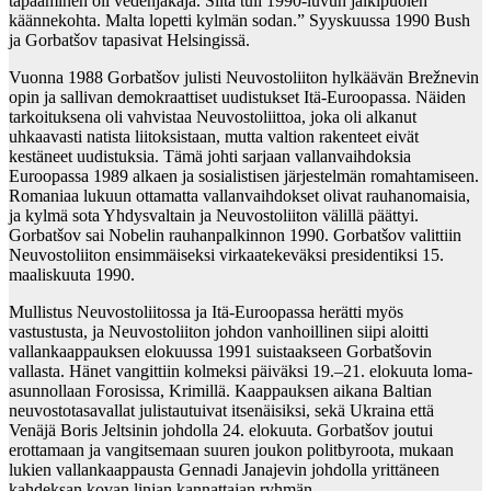
tapaaminen oli vedenjakaja. Siitä tuli 1990-luvun jälkipuolen
käännekohta. Malta lopetti kylmän sodan.” Syyskuussa 1990 Bush
ja Gorbatšov tapasivat Helsingissä.
Vuonna 1988 Gorbatšov julisti Neuvostoliiton hylkäävän Brežnevin
opin ja sallivan demokraattiset uudistukset Itä-Euroopassa. Näiden
tarkoituksena oli vahvistaa Neuvostoliittoa, joka oli alkanut
uhkaavasti natista liitoksistaan, mutta valtion rakenteet eivät
kestäneet uudistuksia. Tämä johti sarjaan vallanvaihdoksia
Euroopassa 1989 alkaen ja sosialistisen järjestelmän romahtamiseen.
Romaniaa lukuun ottamatta vallanvaihdokset olivat rauhanomaisia,
ja kylmä sota Yhdysvaltain ja Neuvostoliiton välillä päättyi.
Gorbatšov sai Nobelin rauhanpalkinnon 1990. Gorbatšov valittiin
Neuvostoliiton ensimmäiseksi virkaatekeväksi presidentiksi 15.
maaliskuuta 1990.
Mullistus Neuvostoliitossa ja Itä-Euroopassa herätti myös
vastustusta, ja Neuvostoliiton johdon vanhoillinen siipi aloitti
vallankaappauksen elokuussa 1991 suistaakseen Gorbatšovin
vallasta. Hänet vangittiin kolmeksi päiväksi 19.–21. elokuuta loma-
asunnollaan Forosissa, Krimillä. Kaappauksen aikana Baltian
neuvostotasavallat julistautuivat itsenäisiksi, sekä Ukraina että
Venäjä Boris Jeltsinin johdolla 24. elokuuta. Gorbatšov joutui
erottamaan ja vangitsemaan suuren joukon politbyroota, mukaan
lukien vallankaappausta Gennadi Janajevin johdolla yrittäneen
kahdeksan kovan linjan kannattajan ryhmän.