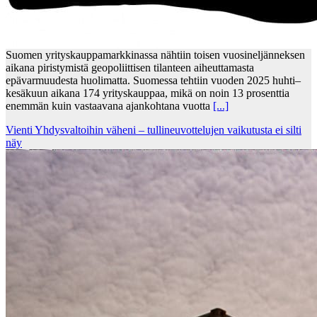
Suomen yrityskauppamarkkinassa nähtiin toisen vuosineljänneksen
aikana piristymistä geopoliittisen tilanteen aiheuttamasta
epävarmuudesta huolimatta. Suomessa tehtiin vuoden 2025 huhti–
kesäkuun aikana 174 yrityskauppaa, mikä on noin 13 prosenttia
enemmän kuin vastaavana ajankohtana vuotta
[...]
Vienti Yhdysvaltoihin väheni – tullineuvottelujen vaikutusta ei silti
näy