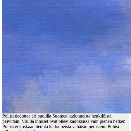
Poliisi tiedottaa eri puolilla Suomea kadonneista henkilöistä
päivittäin. Välillä ihmiset ovat olleet kadoksissa vain pienen hetken.
Poliisi ei koskaan tiedota kadonneista vähäisin perustein. Poliisi