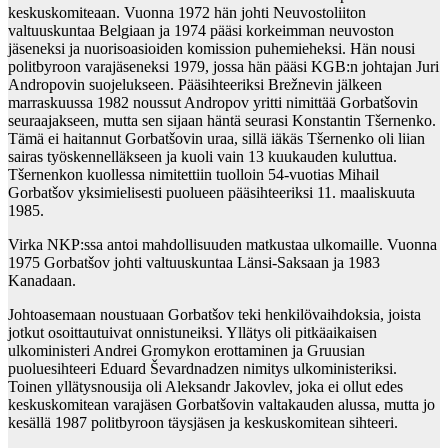
keskuskomiteaan. Vuonna 1972 hän johti Neuvostoliiton
valtuuskuntaa Belgiaan ja 1974 pääsi korkeimman neuvoston
jäseneksi ja nuorisoasioiden komission puhemieheksi. Hän nousi
politbyroon varajäseneksi 1979, jossa hän pääsi KGB:n johtajan Juri
Andropovin suojelukseen. Pääsihteeriksi Brežnevin jälkeen
marraskuussa 1982 noussut Andropov yritti nimittää Gorbatšovin
seuraajakseen, mutta sen sijaan häntä seurasi Konstantin Tšernenko.
Tämä ei haitannut Gorbatšovin uraa, sillä iäkäs Tšernenko oli liian
sairas työskennelläkseen ja kuoli vain 13 kuukauden kuluttua.
Tšernenkon kuollessa nimitettiin tuolloin 54-vuotias Mihail
Gorbatšov yksimielisesti puolueen pääsihteeriksi 11. maaliskuuta
1985.
Virka NKP:ssa antoi mahdollisuuden matkustaa ulkomaille. Vuonna
1975 Gorbatšov johti valtuuskuntaa Länsi-Saksaan ja 1983
Kanadaan.
Johtoasemaan noustuaan Gorbatšov teki henkilövaihdoksia, joista
jotkut osoittautuivat onnistuneiksi. Yllätys oli pitkäaikaisen
ulkoministeri Andrei Gromykon erottaminen ja Gruusian
puoluesihteeri Eduard Ševardnadzen nimitys ulkoministeriksi.
Toinen yllätysnousija oli Aleksandr Jakovlev, joka ei ollut edes
keskuskomitean varajäsen Gorbatšovin valtakauden alussa, mutta jo
kesällä 1987 politbyroon täysjäsen ja keskuskomitean sihteeri.