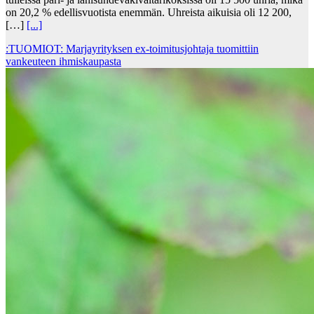
on 20,2 % edellisvuotista enemmän. Uhreista aikuisia oli 12 200,
[…]
[...]
:TUOMIOT: Marjayrityksen ex-toimitusjohtaja tuomittiin
vankeuteen ihmiskaupasta