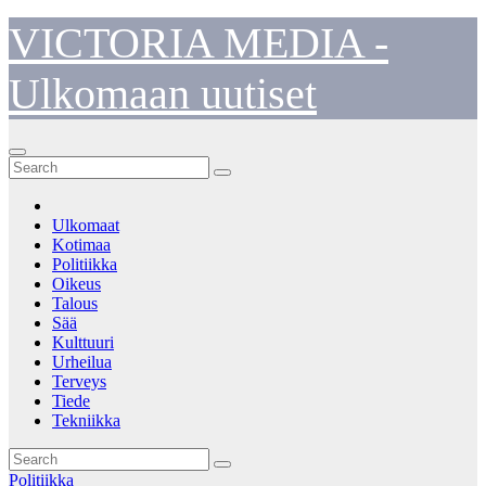
Skip
VICTORIA MEDIA -
to
content
Ulkomaan uutiset
Ulkomaat
Kotimaa
Politiikka
Oikeus
Talous
Sää
Kulttuuri
Urheilua
Terveys
Tiede
Tekniikka
Politiikka