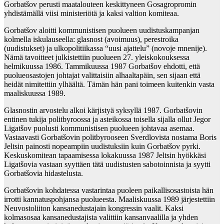
Gorbatšov perusti maatalouteen keskittyneen Gosagropromin
yhdistämällä viisi ministeriötä ja kaksi valtion komiteaa.
Gorbatšov aloitti kommunistisen puolueen uudistuskampanjan
kolmella iskulauseella: glasnost (avoimuus), perestroika
(uudistukset) ja ulkopolitiikassa “uusi ajattelu” (novoje mnenije).
Nämä tavoitteet julkistettiin puolueen 27. yleiskokouksessa
helmikuussa 1986. Tammikuussa 1987 Gorbatšov ehdotti, että
puolueosastojen johtajat valittaisiin alhaaltapäin, sen sijaan että
heidät nimitettiin ylhäältä. Tämän hän pani toimeen kuitenkin vasta
maaliskuussa 1989.
Glasnostin arvostelu alkoi kärjistyä syksyllä 1987. Gorbatšovin
entinen tukija politbyroossa ja asteikossa toisella sijalla ollut Jegor
Ligatšov puolusti kommunistisen puolueen johtavaa asemaa.
Vastaavasti Gorbatšovin politbyrooseen Sverdlovista nostama Boris
Jeltsin painosti nopeampiin uudistuksiin kuin Gorbatšov pyrki.
Keskuskomitean tapaamisessa lokakuussa 1987 Jeltsin hyökkäsi
Ligatšovia vastaan syyttäen tätä uudistusten sabotoinnista ja syytti
Gorbatšovia hidastelusta.
Gorbatšovin kohdatessa vastarintaa puoleen paikallisosastoista hän
irrotti kannatuspohjansa puolueesta. Maaliskuussa 1989 järjestettiin
Neuvostoliiton kansanedustajain kongressin vaalit. Kaksi
kolmasosaa kansanedustajista valittiin kansanvaalilla ja yhden