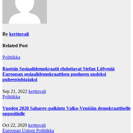
By
kerttuvali
Related Post
Politiikka
Ruotsin Sosiaalidemokraatit ehdottavat Stefan Löfveniä
Euroopan sosiaalidemokraattisen puolueen uudeksi
puheenjohtajaksi
Sep 21, 2022
kerttuvali
Politiikka
Vuoden 2020 Saharov-palkinto Valko-Venäjän demokraattiselle
oppositiolle
Oct 22, 2020
kerttuvali
Euroopan Unioni
Politiikka