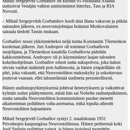
Mihail Sergejevitš Gorbatšov on kuollut 91-vuotiaana Asiasta
uutisoivat Venäjän valtion uutistoimistot Interfax, Tass ja RIA
Novosti.
– Mihail Sergejevitsh Gorbatshov kuoli tänä iltana vakavan ja pitkän
sairauden jälkeen, ex-neuvostojohtajaa hoitanut Moskovalainen
sairaala tiedotti Tassin mukaan.
Gorbatšov nousi ykkösmieheksi neljä tuntia Konstantin Tšernenkon
kuoleman jälkeen. Juri Andropov oli toiminut Gorbatšovin
suojelijana, ja Tšernenkon kaudella Gorbatšovia pidettiin
kakkosmiehenä. Andropov oli jo käynnistänyt laajan talouden
kokeiluohjelman. Gorbatšov edusti uutta sukupolvea, joka halusi
siivota vanhat stalinistit pois hallinnosta, ja hänen ympärillään oli
piiri, joka vakuutti, että Neuvostoliiton maksukyky ja uskottavuus
joutuvat vaaraan, ellei talouselämää uudisteta perusteellisesti.
Hänen uudistuspyrkimyksensä johtivat liennytykseen ja vaikuttivat
kylmän sodan päättymiseen, mistä hän sai Nobelin rauhanpalkinnon,
mutta samalla Neuvostoliiton kommunistinen puolue menetti
aikaisemman poliittisen valta-asemansa, mikä lopulta aiheutti
Neuvostoliiton hajoamisen.
Mihail Sergejevitš Gorbatšov syntyi 2. maaliskuuta 1931
Privolnojen kaupungissa Neuvostoliitossa. Hänen perheensä koki
Josif Stalinin poliittiset vainot, ja hänen isoisänsä tuomittiin