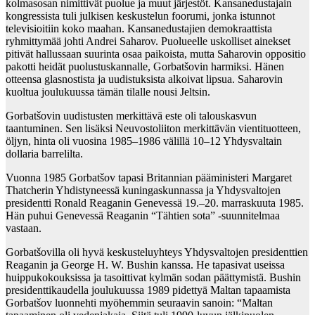
kolmasosan nimittivät puolue ja muut järjestöt. Kansanedustajain
kongressista tuli julkisen keskustelun foorumi, jonka istunnot
televisioitiin koko maahan. Kansanedustajien demokraattista
ryhmittymää johti Andrei Saharov. Puolueelle uskolliset ainekset
pitivät hallussaan suurinta osaa paikoista, mutta Saharovin oppositio
pakotti heidät puolustuskannalle, Gorbatšovin harmiksi. Hänen
otteensa glasnostista ja uudistuksista alkoivat lipsua. Saharovin
kuoltua joulukuussa tämän tilalle nousi Jeltsin.
Gorbatšovin uudistusten merkittävä este oli talouskasvun
taantuminen. Sen lisäksi Neuvostoliiton merkittävän vientituotteen,
öljyn, hinta oli vuosina 1985–1986 välillä 10–12 Yhdysvaltain
dollaria barrelilta.
Vuonna 1985 Gorbatšov tapasi Britannian pääministeri Margaret
Thatcherin Yhdistyneessä kuningaskunnassa ja Yhdysvaltojen
presidentti Ronald Reaganin Genevessä 19.–20. marraskuuta 1985.
Hän puhui Genevessä Reaganin “Tähtien sota” -suunnitelmaa
vastaan.
Gorbatšovilla oli hyvä keskusteluyhteys Yhdysvaltojen presidenttien
Reaganin ja George H. W. Bushin kanssa. He tapasivat useissa
huippukokouksissa ja tasoittivat kylmän sodan päättymistä. Bushin
presidenttikaudella joulukuussa 1989 pidettyä Maltan tapaamista
Gorbatšov luonnehti myöhemmin seuraavin sanoin: “Maltan