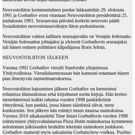
Neuvostoliiton kommunistinen puolue lakkautettiin 29. elokuuta
1991 ja Gorbatšov erosi virastaan Neuvostoliiton presidenttinä 25.
joulukuuta 1991. Seuraavana päivänä korkein neuvosto päätti
Sosialististen neuvostotasavaltojen liiton purkamisesta.
Neuvostoliiton valtion laillinen seuraajavaltio on Venäjän federaatio.
Venäjän federaation johtajaksi ja yleisesti Gorbatšovin seuraajaksi
tuli hänen entinen poliittinen kilpailijansa Boris Jeltsin.
NEUVOSTOLIITON JÄLKEEN
Vuonna 1992 Gorbatšov vieraili Stanfordin yliopistossa
Yhdysvalloissa. Vierailuluennossaan hän kannusti ostamaan hänen
pian ilmestyvän muistelmateoksensa.
Neuvostoliiton hajoamisen jälkeen Gorbatšov on luennoinut
erilaisissa tilaisuuksissa sekä kirjoittanut useita kirjoja. Hän kertoo
menettäneensä kaikki rahansa vuoden 1998 pankkikriisin
yhteydessä, kun pankki, jossa hänen säästönsä olivat, meni
konkurssiin. Sen jälkeen hän esiintyi muun muassa mainoksissa.
Vuonna 2010 aikakauslehti Time listasi Gorbatšovin vuoden 1998
esiintymisen yhdysvaltalaisessa Pizza Hutin mainoksessa kymmenen
noloimman julkisuuden henkilön tekemän mainoksen joukkoon.
Gorbatšov mainosti myös saksalaista Gorbatschow-vodkaa. Puoliso