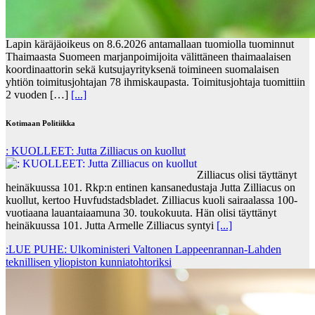
Lapin käräjäoikeus on 8.6.2026 antamallaan tuomiolla tuominnut
Thaimaasta Suomeen marjanpoimijoita välittäneen thaimaalaisen
koordinaattorin sekä kutsujayrityksenä toimineen suomalaisen
yhtiön toimitusjohtajan 78 ihmiskaupasta. Toimitusjohtaja tuomittiin
2 vuoden […]
[...]
Kotimaan Politiikka
: KUOLLEET: Jutta Zilliacus on kuollut
Zilliacus olisi täyttänyt
heinäkuussa 101. Rkp:n entinen kansanedustaja Jutta Zilliacus on
kuollut, kertoo Huvfudstadsbladet. Zilliacus kuoli sairaalassa 100-
vuotiaana lauantaiaamuna 30. toukokuuta. Hän olisi täyttänyt
heinäkuussa 101. Jutta Armelle Zilliacus syntyi
[...]
:LUE PUHE: Ulkoministeri Valtonen Lappeenrannan-Lahden
teknillisen yliopiston kunniatohtoriksi