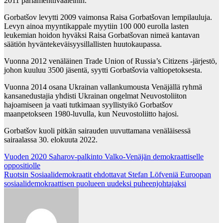
2011 parlamenttivaaleihin.
Gorbatšov levytti 2009 vaimonsa Raisa Gorbatšovan lempilauluja.
Levyn ainoa myyntikappale myytiin 100 000 eurolla lasten
leukemian hoidon hyväksi Raisa Gorbatšovan nimeä kantavan
säätiön hyväntekeväisyysillallisten huutokaupassa.
Vuonna 2012 venäläinen Trade Union of Russia’s Citizens -järjestö,
johon kuuluu 3500 jäsentä, syytti Gorbatšovia valtiopetoksesta.
Vuonna 2014 osana Ukrainan vallankumousta Venäjällä ryhmä
kansanedustajia yhdisti Ukrainan ongelmat Neuvostoliiton
hajoamiseen ja vaati tutkimaan syyllistyikö Gorbatšov
maanpetokseen 1980-luvulla, kun Neuvostoliitto hajosi.
Gorbatšov kuoli pitkän sairauden uuvuttamana venäläisessä
sairaalassa 30. elokuuta 2022.
Post
Vuoden 2020 Saharov-palkinto Valko-Venäjän demokraattiselle
oppositiolle
navigation
Ruotsin Sosiaalidemokraatit ehdottavat Stefan Löfveniä Euroopan
sosiaalidemokraattisen puolueen uudeksi puheenjohtajaksi