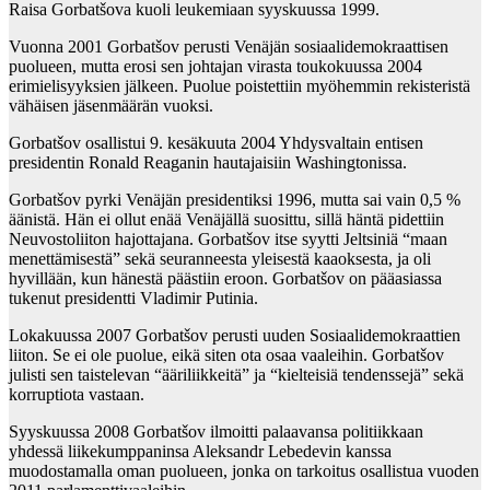
Raisa Gorbatšova kuoli leukemiaan syyskuussa 1999.
Vuonna 2001 Gorbatšov perusti Venäjän sosiaalidemokraattisen
puolueen, mutta erosi sen johtajan virasta toukokuussa 2004
erimielisyyksien jälkeen. Puolue poistettiin myöhemmin rekisteristä
vähäisen jäsenmäärän vuoksi.
Gorbatšov osallistui 9. kesäkuuta 2004 Yhdysvaltain entisen
presidentin Ronald Reaganin hautajaisiin Washingtonissa.
Gorbatšov pyrki Venäjän presidentiksi 1996, mutta sai vain 0,5 %
äänistä. Hän ei ollut enää Venäjällä suosittu, sillä häntä pidettiin
Neuvostoliiton hajottajana. Gorbatšov itse syytti Jeltsiniä “maan
menettämisestä” sekä seuranneesta yleisestä kaaoksesta, ja oli
hyvillään, kun hänestä päästiin eroon. Gorbatšov on pääasiassa
tukenut presidentti Vladimir Putinia.
Lokakuussa 2007 Gorbatšov perusti uuden Sosiaalidemokraattien
liiton. Se ei ole puolue, eikä siten ota osaa vaaleihin. Gorbatšov
julisti sen taistelevan “ääriliikkeitä” ja “kielteisiä tendenssejä” sekä
korruptiota vastaan.
Syyskuussa 2008 Gorbatšov ilmoitti palaavansa politiikkaan
yhdessä liikekumppaninsa Aleksandr Lebedevin kanssa
muodostamalla oman puolueen, jonka on tarkoitus osallistua vuoden