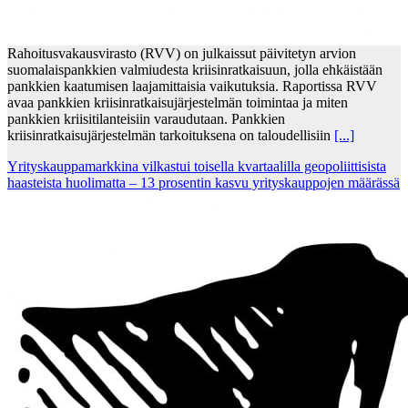
Rahoitusvakausvirasto (RVV) on julkaissut päivitetyn arvion
suomalaispankkien valmiudesta kriisinratkaisuun, jolla ehkäistään
pankkien kaatumisen laajamittaisia vaikutuksia. Raportissa RVV
avaa pankkien kriisinratkaisujärjestelmän toimintaa ja miten
pankkien kriisitilanteisiin varaudutaan. Pankkien
kriisinratkaisujärjestelmän tarkoituksena on taloudellisiin
[...]
Yrityskauppamarkkina vilkastui toisella kvartaalilla geopoliittisista
haasteista huolimatta – 13 prosentin kasvu yrityskauppojen määrässä