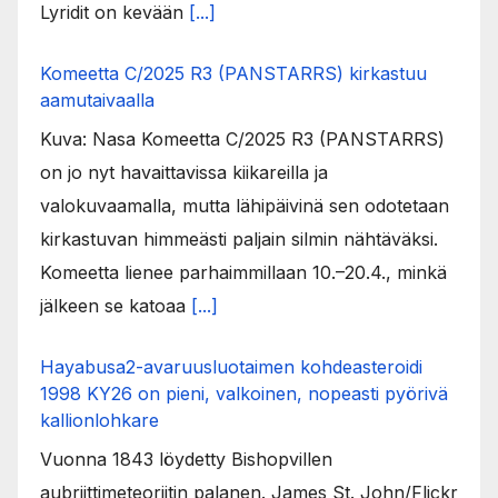
Lyridit on kevään
[...]
Komeetta C/2025 R3 (PANSTARRS) kirkastuu
aamutaivaalla
Kuva: Nasa Komeetta C/2025 R3 (PANSTARRS)
on jo nyt havaittavissa kiikareilla ja
valokuvaamalla, mutta lähipäivinä sen odotetaan
kirkastuvan himmeästi paljain silmin nähtäväksi.
Komeetta lienee parhaimmillaan 10.–20.4., minkä
jälkeen se katoaa
[...]
Hayabusa2-avaruusluotaimen kohdeasteroidi
1998 KY26 on pieni, valkoinen, nopeasti pyörivä
kallionlohkare
Vuonna 1843 löydetty Bishopvillen
aubriittimeteoriitin palanen. James St. John/Flickr