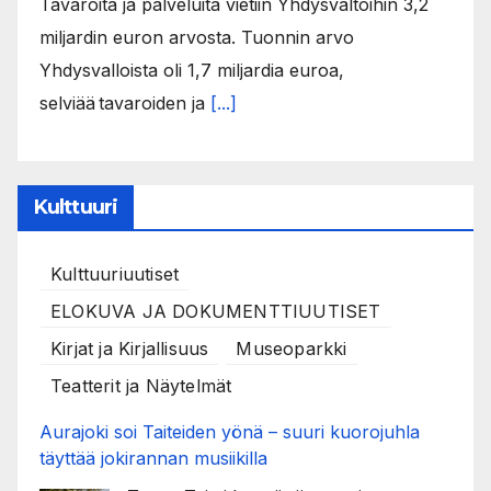
Tavaroita ja palveluita vietiin Yhdysvaltoihin 3,2
miljardin euron arvosta. Tuonnin arvo
Yhdysvalloista oli 1,7 miljardia euroa,
selviää tavaroiden ja
[...]
Kulttuuri
Kulttuuriuutiset
ELOKUVA JA DOKUMENTTIUUTISET
Kirjat ja Kirjallisuus
Museoparkki
Teatterit ja Näytelmät
Aurajoki soi Taiteiden yönä – suuri kuorojuhla
täyttää jokirannan musiikilla