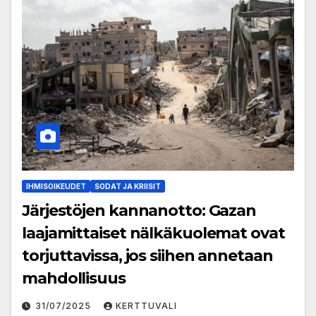
IHMISOIKEUDET
SODAT JA KRIISIT
Järjestöjen kannanotto: Gazan
laajamittaiset nälkäkuolemat ovat
torjuttavissa, jos siihen annetaan
mahdollisuus
31/07/2025
KERTTUVALI