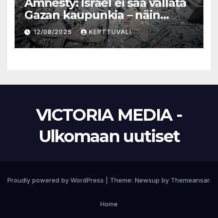
Amnesty: Israel ei saa vallata
Gazan kaupunkia – näin
Suomen täytyy toimia
12/08/2025
KERTTUVALI
VICTORIA MEDIA -
Ulkomaan uutiset
Proudly powered by WordPress
|
Theme:
Newsup
by
Themeansar
.
Home