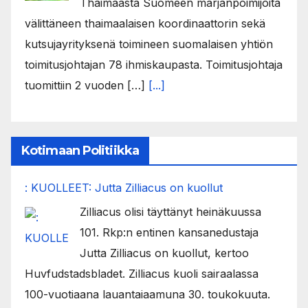
Thaimaasta Suomeen marjanpoimijoita
välittäneen thaimaalaisen koordinaattorin sekä
kutsujayrityksenä toimineen suomalaisen yhtiön
toimitusjohtajan 78 ihmiskaupasta. Toimitusjohtaja
tuomittiin 2 vuoden […]
[...]
Kotimaan Politiikka
: KUOLLEET: Jutta Zilliacus on kuollut
Zilliacus olisi täyttänyt heinäkuussa
101. Rkp:n entinen kansanedustaja
Jutta Zilliacus on kuollut, kertoo
Huvfudstadsbladet. Zilliacus kuoli sairaalassa
100-vuotiaana lauantaiaamuna 30. toukokuuta.