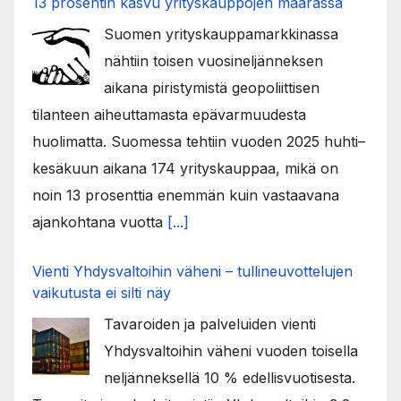
13 prosentin kasvu yrityskauppojen määrässä
Suomen yrityskauppamarkkinassa
nähtiin toisen vuosineljänneksen
aikana piristymistä geopoliittisen
tilanteen aiheuttamasta epävarmuudesta
huolimatta. Suomessa tehtiin vuoden 2025 huhti–
kesäkuun aikana 174 yrityskauppaa, mikä on
noin 13 prosenttia enemmän kuin vastaavana
ajankohtana vuotta
[...]
Vienti Yhdysvaltoihin väheni – tullineuvottelujen
vaikutusta ei silti näy
Tavaroiden ja palveluiden vienti
Yhdysvaltoihin väheni vuoden toisella
neljänneksellä 10 % edellisvuotisesta.