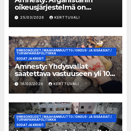
oikeusjärjestelmä on
romahtanut Talibanin
25/03/2026
KERTTUVALI
valtaannousun jälkeen
IHMISOIKEUDET / MAAHANMUUTTO / OIKEUS- JA SISÄASIAT /
TURVAPAIKKAPOLITIIKKA
SODAT JA KRIISIT
Amnesty: Yhdysvallat
saatettava vastuuseen yli 100
lasta tappaneesta
16/03/2026
KERTTUVALI
kouluiskusta Iranissa
IHMISOIKEUDET / MAAHANMUUTTO / OIKEUS- JA SISÄASIAT /
TURVAPAIKKAPOLITIIKKA
SODAT JA KRIISIT