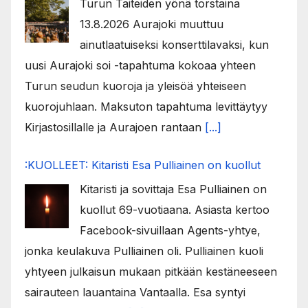
Turun Taiteiden yönä torstaina
13.8.2026 Aurajoki muuttuu
ainutlaatuiseksi konserttilavaksi, kun
uusi Aurajoki soi -tapahtuma kokoaa yhteen
Turun seudun kuoroja ja yleisöä yhteiseen
kuorojuhlaan. Maksuton tapahtuma levittäytyy
Kirjastosillalle ja Aurajoen rantaan
[...]
:KUOLLEET: Kitaristi Esa Pulliainen on kuollut
Kitaristi ja sovittaja Esa Pulliainen on
kuollut 69-vuotiaana. Asiasta kertoo
Facebook-sivuillaan Agents-yhtye,
jonka keulakuva Pulliainen oli. Pulliainen kuoli
yhtyeen julkaisun mukaan pitkään kestäneeseen
sairauteen lauantaina Vantaalla. Esa syntyi