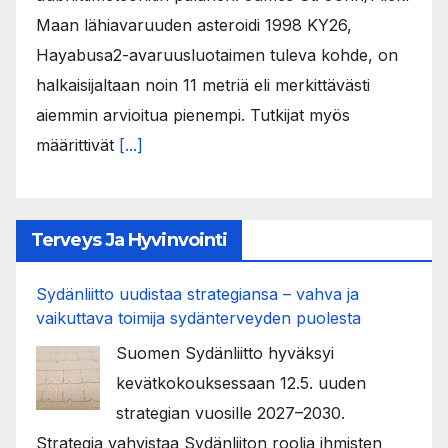
Maan lähiavaruuden asteroidi 1998 KY26,
Hayabusa2-avaruusluotaimen tuleva kohde, on
halkaisijaltaan noin 11 metriä eli merkittävästi
aiemmin arvioitua pienempi. Tutkijat myös
määrittivät
[...]
Terveys Ja Hyvinvointi
Sydänliitto uudistaa strategiansa – vahva ja
vaikuttava toimija sydänterveyden puolesta
Suomen Sydänliitto hyväksyi
kevätkokouksessaan 12.5. uuden
strategian vuosille 2027–2030.
Strategia vahvistaa Sydänliiton roolia ihmisten