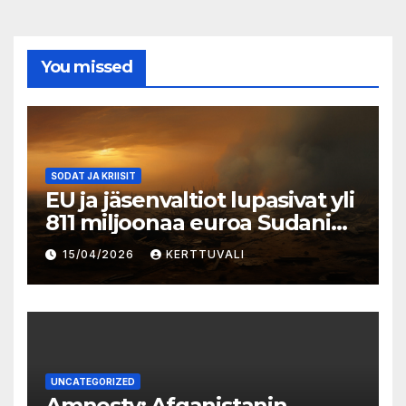
You missed
SODAT JA KRIISIT
EU ja jäsenvaltiot lupasivat yli
811 miljoonaa euroa Sudanin
kriisiin vastaamiseksi
15/04/2026
KERTTUVALI
UNCATEGORIZED
Amnesty: Afganistanin