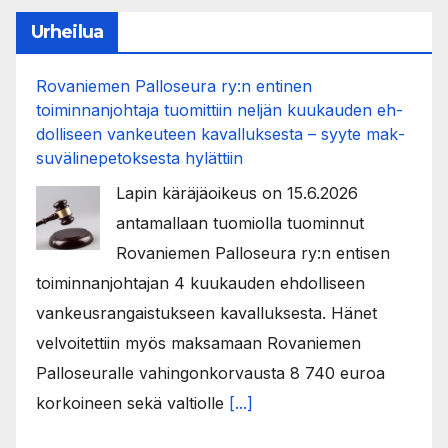
Urheilua
Rovaniemen Palloseura ry:n entinen
toiminnanjohtaja tuo­mit­tiin neljän kuu­kau­den eh­
dol­li­seen van­keu­teen ka­val­luk­ses­ta – syyte mak­
su­vä­li­ne­pe­tok­ses­ta hy­lät­tiin
Lapin käräjäoikeus on 15.6.2026
antamallaan tuomiolla tuominnut
Rovaniemen Palloseura ry:n entisen
toiminnanjohtajan 4 kuukauden ehdolliseen
vankeusrangaistukseen kavalluksesta. Hänet
velvoitettiin myös maksamaan Rovaniemen
Palloseuralle vahingonkorvausta 8 740 euroa
korkoineen sekä valtiolle
[...]