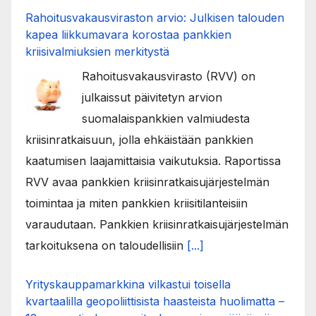
Rahoitusvakausviraston arvio: Julkisen talouden
kapea liikkumavara korostaa pankkien
kriisivalmiuksien merkitystä
Rahoitusvakausvirasto (RVV) on
julkaissut päivitetyn arvion
suomalaispankkien valmiudesta
kriisinratkaisuun, jolla ehkäistään pankkien
kaatumisen laajamittaisia vaikutuksia. Raportissa
RVV avaa pankkien kriisinratkaisujärjestelmän
toimintaa ja miten pankkien kriisitilanteisiin
varaudutaan. Pankkien kriisinratkaisujärjestelmän
tarkoituksena on taloudellisiin
[...]
Yrityskauppamarkkina vilkastui toisella
kvartaalilla geopoliittisista haasteista huolimatta –