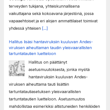
terveyden tukijana, yhteiskunnallisena
vaikuttajana sekä kokoavana järjestönä, jossa
vapaaehtoiset ja eri alojen ammattilaiset toimivat
yhdessä yhteisen
[...]
Hallitus lisäsi hantaviruksiin kuuluvan Andes-
viruksen aiheuttaman taudin yleisvaarallisten
tartuntatautien luetteloon
Hallitus on päättänyt
asetusmuutoksesta, jonka myötä
hantaviruksiin kuuluvan Andes-
viruksen aiheuttama tauti lisättiin
tartuntatautiasetuksen yleisvaarallisten
tartuntatautien luetteloon. Asetusmuutos
mahdollistaa esimerkiksi altistuneiden henkilöiden