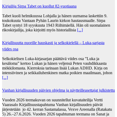
Kirjailija Sirpa Tabet on kuollut 82-vuotiaana
Tabet kuoli helmikuussa Lohjalla ja hänen uurnansa laskettiin 9.
toukokuuta Vantaan Pyhän Laurin kirkon hautausmaalle. Sirpa
Tabet syntyi 18 syyskuuta 1943 Riihimäellä. Hän oli suomalainen
rikoskirjailija, joka kirjoitti myös historiallisia
[...]
Kirjallisuutta nuorille hauskasti ja selkokielellä – Luka-sarjasta
viides osa
Selkokielisen Luka-kirjasarjan päättävä viides osa ”Luka ja
kesäloma” kertoo Lukan ja hänen veljensä Peten vauhdikkaasta
mökkilomasta. Kierroksia tarinaan lisää Lukan ADHD. Kirja on
intensiivinen ja seikkailuhenkinen matka poikien maailmaan, johon
[...]
Vanhan kirjallisuuden päivien ohjelma ja näytteilleasettajat julkistettu
Vuoden 2026 teemakuvan on suunnitellut kuvataiteilija Vertti
Vaarasalo Kirjallisuustapahtuma Vanhan kirjallisuuden päivät
järjestetään jo 42. kerran Sastamalassa, Vexve Areenalla (Ratakatu
5) 26.–27.6.2026. Vuoden 2026 tapahtuman teemana on Sanat ja