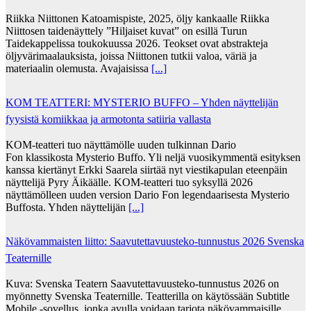
Riikka Niittonen Katoamispiste, 2025, öljy kankaalle Riikka
Niittosen taidenäyttely ”Hiljaiset kuvat” on esillä Turun
Taidekappelissa toukokuussa 2026. Teokset ovat abstrakteja
öljyvärimaalauksista, joissa Niittonen tutkii valoa, väriä ja
materiaalin olemusta. Avajaisissa
[...]
KOM TEATTERI: MYSTERIO BUFFO – Yhden näyttelijän
fyysistä komiikkaa ja armotonta satiiria vallasta
KOM-teatteri tuo näyttämölle uuden tulkinnan Dario
Fon klassikosta Mysterio Buffo. Yli neljä vuosikymmentä esityksen
kanssa kiertänyt Erkki Saarela siirtää nyt viestikapulan eteenpäin
näyttelijä Pyry Äikäälle. KOM-teatteri tuo syksyllä 2026
näyttämölleen uuden version Dario Fon legendaarisesta Mysterio
Buffosta. Yhden näyttelijän
[...]
Näkövammaisten liitto: Saavutettavuusteko-tunnustus 2026 Svenska
Teaternille
Kuva: Svenska Teatern Saavutettavuusteko-tunnustus 2026 on
myönnetty Svenska Teaternille. Teatterilla on käytössään Subtitle
Mobile -sovellus, jonka avulla voidaan tarjota näkövammaisille