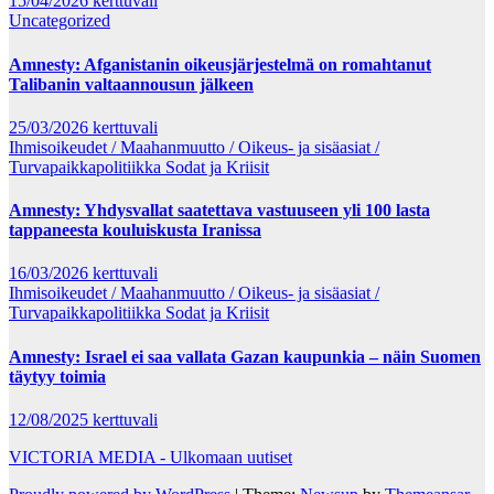
15/04/2026
kerttuvali
Uncategorized
Amnesty: Afganistanin oikeusjärjestelmä on romahtanut
Talibanin valtaannousun jälkeen
25/03/2026
kerttuvali
Ihmisoikeudet / Maahanmuutto / Oikeus- ja sisäasiat /
Turvapaikkapolitiikka
Sodat ja Kriisit
Amnesty: Yhdysvallat saatettava vastuuseen yli 100 lasta
tappaneesta kouluiskusta Iranissa
16/03/2026
kerttuvali
Ihmisoikeudet / Maahanmuutto / Oikeus- ja sisäasiat /
Turvapaikkapolitiikka
Sodat ja Kriisit
Amnesty: Israel ei saa vallata Gazan kaupunkia – näin Suomen
täytyy toimia
12/08/2025
kerttuvali
VICTORIA MEDIA - Ulkomaan uutiset