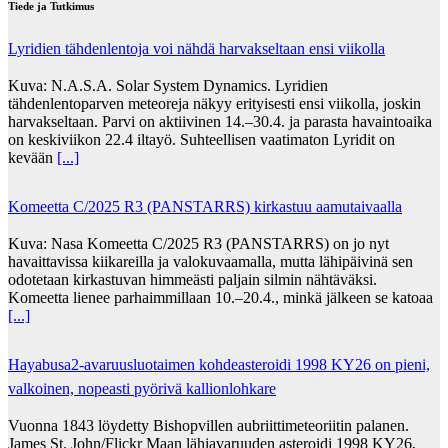
Tiede ja Tutkimus
Lyridien tähdenlentoja voi nähdä harvakseltaan ensi viikolla
Kuva: N.A.S.A. Solar System Dynamics. Lyridien
tähdenlentoparven meteoreja näkyy erityisesti ensi viikolla, joskin
harvakseltaan. Parvi on aktiivinen 14.–30.4. ja parasta havaintoaika
on keskiviikon 22.4 iltayö. Suhteellisen vaatimaton Lyridit on
kevään
[...]
Komeetta C/2025 R3 (PANSTARRS) kirkastuu aamutaivaalla
Kuva: Nasa Komeetta C/2025 R3 (PANSTARRS) on jo nyt
havaittavissa kiikareilla ja valokuvaamalla, mutta lähipäivinä sen
odotetaan kirkastuvan himmeästi paljain silmin nähtäväksi.
Komeetta lienee parhaimmillaan 10.–20.4., minkä jälkeen se katoaa
[...]
Hayabusa2-avaruusluotaimen kohdeasteroidi 1998 KY26 on pieni,
valkoinen, nopeasti pyörivä kallionlohkare
Vuonna 1843 löydetty Bishopvillen aubriittimeteoriitin palanen.
James St. John/Flickr Maan lähiavaruuden asteroidi 1998 KY26,