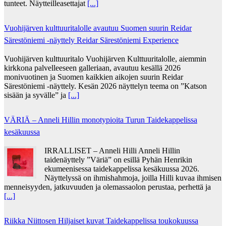
tunteet. Näytteilleasettajat
[...]
Vuohijärven kulttuuritalolle avautuu Suomen suurin Reidar
Särestöniemi -näyttely Reidar Särestöniemi Experience
Vuohijärven kulttuuritalo Vuohijärven Kulttuuritalolle, aiemmin
kirkkona palvelleeseen galleriaan, avautuu kesällä 2026
monivuotinen ja Suomen kaikkien aikojen suurin Reidar
Särestöniemi -näyttely. Kesän 2026 näyttelyn teema on ”Katson
sisään ja syvälle” ja
[...]
VÄRIÄ – Anneli Hillin monotypioita Turun Taidekappelissa
kesäkuussa
IRRALLISET – Anneli Hilli Anneli Hillin
taidenäyttely ”Väriä” on esillä Pyhän Henrikin
ekumeenisessa taidekappelissa kesäkuussa 2026.
Näyttelyssä on ihmishahmoja, joilla Hilli kuvaa ihmisen
menneisyyden, jatkuvuuden ja olemassaolon perustaa, perhettä ja
[...]
Riikka Niittosen Hiljaiset kuvat Taidekappelissa toukokuussa