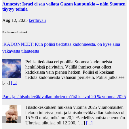
Amnesty: Israel ei saa vallata Gazan kaupunkia – näin Suomen
täytyy toimia
Aug 12, 2025
kerttuvali
Kotimaan Uutiset
:KADONNEET: Kun poliisi tiedottaa kadonneesta, on kyse aina
vakavasta tilanteesta
Poliisi tiedottaa eri puolilla Suomea kadonneista
henkilöistä päivittäin. Välillä ihmiset ovat olleet
kadoksissa vain pienen hetken. Poliisi ei koskaan
tiedota kadonneista vähäisin perustein. Poliisi julkaisee
[…]
[...]
Pari- ja lähisuhdeväkivallan uhrien määrä kasvoi 20 % vuonna 2025
Tilastokeskuksen mukaan vuonna 2025 viranomaisten
tietoon tulleissa pari- ja lähisuhdeväkivaltarikoksissa oli
15 500 uhria, mikä on 20,2 % edellisvuotista enemmän.
Uhreista aikuisia oli 12 200, […]
[...]