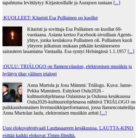
tapahtuma levittäytyy Kirjastosillalle ja Aurajoen rantaan
[...]
:KUOLLEET: Kitaristi Esa Pulliainen on kuollut
Kitaristi ja sovittaja Esa Pulliainen on kuollut 69-
vuotiaana. Asiasta kertoo Facebook-sivuillaan Agents-
yhtye, jonka keulakuva Pulliainen oli. Pulliainen kuoli
yhtyeen julkaisun mukaan pitkään kestäneeseen
sairauteen lauantaina Vantaalla. Esa syntyi Helsingissä 1.1.1957
[...]
:OULU: TRIÁLOGO on flamencolaulun, elektronisen musiikin ja
hylätyn tilan välinen trialogi
Anna Murtola ja Josu Mämmi: Triálogo. Kuva: Janne-
Pekka Manninen. Esitykset Oulu2026 -
kulttuuriohjelmassa Oulaisissa ja Oulussa kesäkuussa
Oulu2026-kulttuuriohjelmassa nähtävä TRIÁLOGO on
paikkasidonnainen livemusiikkiperformanssi, jossa flamencotaiteilija
Anna Murtolan laulu, elektronisen musiikin artisti
[...]
Uusi elokuvafestivaali Lauttasaareen kesäkuussa. LAUTTA-KINO
esittää kaikki elokuvat 35mm-filmiltä.