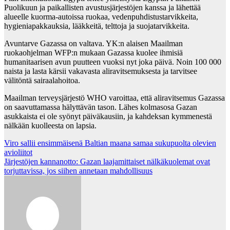
Puolikuun ja paikallisten avustusjärjestöjen kanssa ja lähettää
alueelle kuorma-autoissa ruokaa, vedenpuhdistustarvikkeita,
hygieniapakkauksia, lääkkeitä, telttoja ja suojatarvikkeita.
Avuntarve Gazassa on valtava. YK:n alaisen Maailman
ruokaohjelman WFP:n mukaan Gazassa kuolee ihmisiä
humanitaarisen avun puutteen vuoksi nyt joka päivä. Noin 100 000
naista ja lasta kärsii vakavasta aliravitsemuksesta ja tarvitsee
välitöntä sairaalahoitoa.
Maailman terveysjärjestö WHO varoittaa, että aliravitsemus Gazassa
on saavuttamassa hälyttävän tason. Lähes kolmasosa Gazan
asukkaista ei ole syönyt päiväkausiin, ja kahdeksan kymmenestä
nälkään kuolleesta on lapsia.
Post
Viro sallii ensimmäisenä Baltian maana samaa sukupuolta olevien
avioliitot
navigation
Järjestöjen kannanotto: Gazan laajamittaiset nälkäkuolemat ovat
torjuttavissa, jos siihen annetaan mahdollisuus