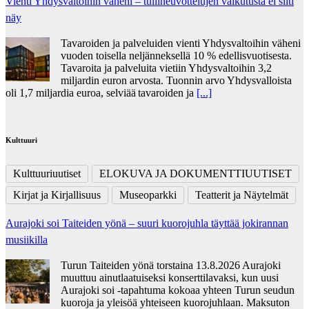
Vienti Yhdysvaltoihin väheni – tullineuvottelujen vaikutusta ei silti
näy
Tavaroiden ja palveluiden vienti Yhdysvaltoihin väheni
vuoden toisella neljänneksellä 10 % edellisvuotisesta.
Tavaroita ja palveluita vietiin Yhdysvaltoihin 3,2
miljardin euron arvosta. Tuonnin arvo Yhdysvalloista
oli 1,7 miljardia euroa, selviää tavaroiden ja
[...]
Kulttuuri
Kulttuuriuutiset
ELOKUVA JA DOKUMENTTIUUTISET
Kirjat ja Kirjallisuus
Museoparkki
Teatterit ja Näytelmät
Aurajoki soi Taiteiden yönä – suuri kuorojuhla täyttää jokirannan
musiikilla
Turun Taiteiden yönä torstaina 13.8.2026 Aurajoki
muuttuu ainutlaatuiseksi konserttilavaksi, kun uusi
Aurajoki soi -tapahtuma kokoaa yhteen Turun seudun
kuoroja ja yleisöä yhteiseen kuorojuhlaan. Maksuton