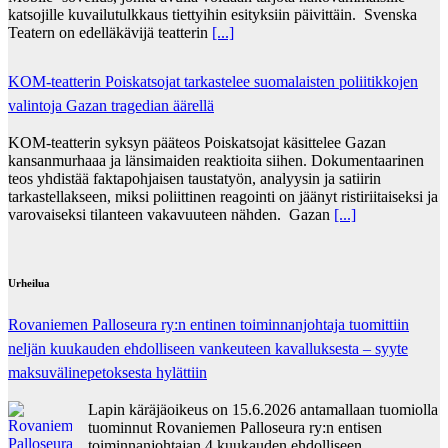
katsojille kuvailutulkkaus tiettyihin esityksiin päivittäin. Svenska
Teatern on edelläkävijä teatterin
[...]
KOM-teatterin Poiskatsojat tarkastelee suomalaisten poliitikkojen
valintoja Gazan tragedian äärellä
KOM-teatterin syksyn pääteos Poiskatsojat käsittelee Gazan
kansanmurhaaa ja länsimaiden reaktioita siihen. Dokumentaarinen
teos yhdistää faktapohjaisen taustatyön, analyysin ja satiirin
tarkastellakseen, miksi poliittinen reagointi on jäänyt ristiriitaiseksi ja
varovaiseksi tilanteen vakavuuteen nähden. Gazan
[...]
Urheilua
Rovaniemen Palloseura ry:n entinen toiminnanjohtaja tuo­mit­tiin
neljän kuu­kau­den eh­dol­li­seen van­keu­teen ka­val­luk­ses­ta – syyte
mak­su­vä­li­ne­pe­tok­ses­ta hy­lät­tiin
Lapin käräjäoikeus on 15.6.2026 antamallaan tuomiolla
tuominnut Rovaniemen Palloseura ry:n entisen
toiminnanjohtajan 4 kuukauden ehdolliseen