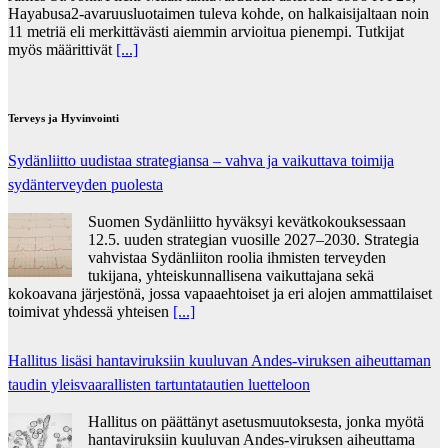
Hayabusa2-avaruusluotaimen tuleva kohde, on halkaisijaltaan noin
11 metriä eli merkittävästi aiemmin arvioitua pienempi. Tutkijat
myös määrittivät
[...]
Terveys ja Hyvinvointi
Sydänliitto uudistaa strategiansa – vahva ja vaikuttava toimija
sydänterveyden puolesta
Suomen Sydänliitto hyväksyi kevätkokouksessaan
12.5. uuden strategian vuosille 2027–2030. Strategia
vahvistaa Sydänliiton roolia ihmisten terveyden
tukijana, yhteiskunnallisena vaikuttajana sekä
kokoavana järjestönä, jossa vapaaehtoiset ja eri alojen ammattilaiset
toimivat yhdessä yhteisen
[...]
Hallitus lisäsi hantaviruksiin kuuluvan Andes-viruksen aiheuttaman
taudin yleisvaarallisten tartuntatautien luetteloon
Hallitus on päättänyt asetusmuutoksesta, jonka myötä
hantaviruksiin kuuluvan Andes-viruksen aiheuttama