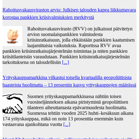
Rahoitusvakausviraston arvio: Julkisen talouden kapea liikkumavara
korostaa pankkien kriisivalmiuksien merkitystä
Rahoitusvakausvirasto (RVV) on julkaissut päivitetyn
arvion suomalaispankkien valmiudesta
kriisinratkaisuun, jolla ehkäistään pankkien kaatumisen
laajamittaisia vaikutuksia. Raportissa RVV avaa
pankkien kriisinratkaisujärjestelmän toimintaa ja miten pankkien
kriisitilanteisiin varaudutaan. Pankkien kriisinratkaisujärjestelmän
tarkoituksena on taloudellisiin
[...]
Yrityskauppamarkkina vilkastui toisella kvartaalilla geopoliittisista
haasteista huolimatta – 13 prosentin kasvu yrityskauppojen määrässä
Suomen yrityskauppamarkkinassa nähtiin toisen
vuosineljänneksen aikana piristymistä geopoliittisen
tilanteen aiheuttamasta epävarmuudesta huolimatta.
Suomessa tehtiin vuoden 2025 huhti–kesäkuun aikana
174 yrityskauppaa, mikä on noin 13 prosenttia enemmän kuin
vastaavana ajankohtana vuotta
[...]