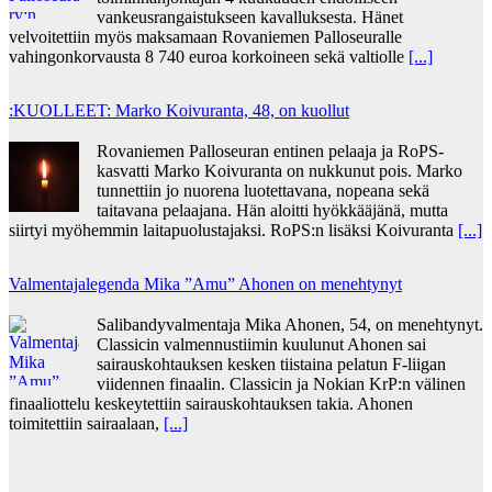
vankeusrangaistukseen kavalluksesta. Hänet
velvoitettiin myös maksamaan Rovaniemen Palloseuralle
vahingonkorvausta 8 740 euroa korkoineen sekä valtiolle
[...]
:KUOLLEET: Marko Koivuranta, 48, on kuollut
Rovaniemen Palloseuran entinen pelaaja ja RoPS-
kasvatti Marko Koivuranta on nukkunut pois. Marko
tunnettiin jo nuorena luotettavana, nopeana sekä
taitavana pelaajana. Hän aloitti hyökkääjänä, mutta
siirtyi myöhemmin laitapuolustajaksi. RoPS:n lisäksi Koivuranta
[...]
Valmentajalegenda Mika ”Amu” Ahonen on menehtynyt
Salibandyvalmentaja Mika Ahonen, 54, on menehtynyt.
Classicin valmennustiimin kuulunut Ahonen sai
sairauskohtauksen kesken tiistaina pelatun F-liigan
viidennen finaalin. Classicin ja Nokian KrP:n välinen
finaaliottelu keskeytettiin sairauskohtauksen takia. Ahonen
toimitettiin sairaalaan,
[...]