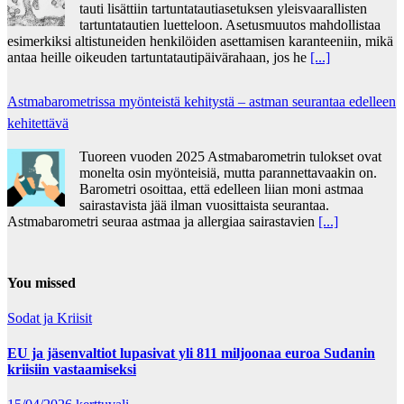
tauti lisättiin tartuntatautiasetuksen yleisvaarallisten
tartuntatautien luetteloon. Asetusmuutos mahdollistaa
esimerkiksi altistuneiden henkilöiden asettamisen karanteeniin, mikä
antaa heille oikeuden tartuntatautipäivärahaan, jos he
[...]
Astmabarometrissa myönteistä kehitystä – astman seurantaa edelleen
kehitettävä
Tuoreen vuoden 2025 Astmabarometrin tulokset ovat
monelta osin myönteisiä, mutta parannettavaakin on.
Barometri osoittaa, että edelleen liian moni astmaa
sairastavista jää ilman vuosittaista seurantaa.
Astmabarometri seuraa astmaa ja allergiaa sairastavien
[...]
You missed
Sodat ja Kriisit
EU ja jäsenvaltiot lupasivat yli 811 miljoonaa euroa Sudanin
kriisiin vastaamiseksi