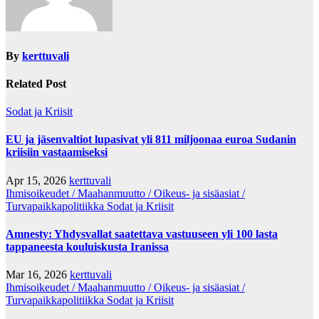
By
kerttuvali
Related Post
Sodat ja Kriisit
EU ja jäsenvaltiot lupasivat yli 811 miljoonaa euroa Sudanin
kriisiin vastaamiseksi
Apr 15, 2026
kerttuvali
Ihmisoikeudet / Maahanmuutto / Oikeus- ja sisäasiat /
Turvapaikkapolitiikka
Sodat ja Kriisit
Amnesty: Yhdysvallat saatettava vastuuseen yli 100 lasta
tappaneesta kouluiskusta Iranissa
Mar 16, 2026
kerttuvali
Ihmisoikeudet / Maahanmuutto / Oikeus- ja sisäasiat /
Turvapaikkapolitiikka
Sodat ja Kriisit