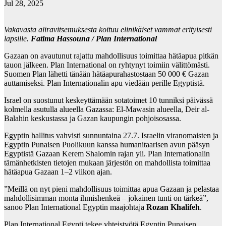
Jul 28, 2025
Vakavasta aliravitsemuksesta koituu elinikäiset vammat erityisesti
lapsille.
Fatima Hassouna / Plan International
Gazaan on avautunut rajattu mahdollisuus toimittaa hätäapua pitkän
tauon jälkeen. Plan International on ryhtynyt toimiin välittömästi.
Suomen Plan lähetti tänään hätäapurahastostaan 50 000 € Gazan
auttamiseksi. Plan Internationalin apu viedään perille Egyptistä.
Israel on suostunut keskeyttämään sotatoimet 10 tunniksi päivässä
kolmella asutulla alueella Gazassa: El-Mawasin alueella, Deir al-
Balahin keskustassa ja Gazan kaupungin pohjoisosassa.
Egyptin hallitus vahvisti sunnuntaina 27.7. Israelin viranomaisten ja
Egyptin Punaisen Puolikuun kanssa humanitaarisen avun pääsyn
Egyptistä Gazaan Kerem Shalomin rajan yli. Plan Internationalin
tämänhetkisten tietojen mukaan järjestön on mahdollista toimittaa
hätäapua Gazaan 1–2 viikon ajan.
”Meillä on nyt pieni mahdollisuus toimittaa apua Gazaan ja pelastaa
mahdollisimman monta ihmishenkeä – jokainen tunti on tärkeä”,
sanoo Plan International Egyptin maajohtaja
Rozan Khalifeh
.
Plan International Egypti tekee yhteistyötä Egyptin Punaisen