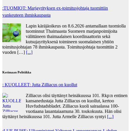
:TUOMIOT: Marjayrityksen ex-toimitusjohtaja tuomittiin
vankeuteen ihmiskaupasta
Lapin käräjäoikeus on 8.6.2026 antamallaan tuomiolla
tuominnut Thaimaasta Suomeen marjanpoimijoita
välittäneen thaimaalaisen koordinaattorin sekä
kutsujayrityksenä toimineen suomalaisen yhtiön
toimitusjohtajan 78 ihmiskaupasta. Toimitusjohtaja tuomittiin 2
vuoden […]
[...]
Kotimaan Politiikka
: KUOLLEET: Jutta Zilliacus on kuollut
Zilliacus olisi täyttänyt heinäkuussa 101. Rkp:n entinen
kansanedustaja Jutta Zilliacus on kuollut, kertoo
Huvfudstadsbladet. Zilliacus kuoli sairaalassa 100-
vuotiaana lauantaiaamuna 30. toukokuuta. Hän olisi
täyttänyt heinäkuussa 101. Jutta Armelle Zilliacus syntyi
[...]
:LUE PUHE: Ulkoministeri Valtonen Lappeenrannan-Lahden