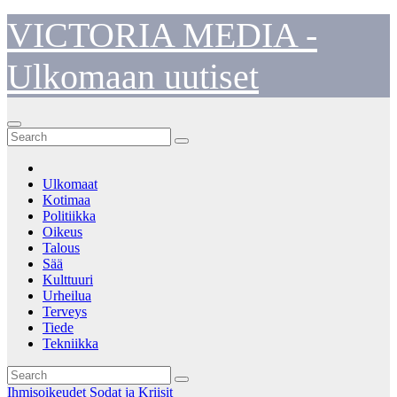
Skip
VICTORIA MEDIA -
to
content
Ulkomaan uutiset
Ulkomaat
Kotimaa
Politiikka
Oikeus
Talous
Sää
Kulttuuri
Urheilua
Terveys
Tiede
Tekniikka
Ihmisoikeudet
Sodat ja Kriisit