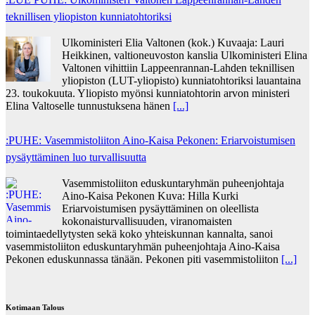
teknillisen yliopiston kunniatohtoriksi
Ulkoministeri Elia Valtonen (kok.) Kuvaaja: Lauri
Heikkinen, valtioneuvoston kanslia Ulkoministeri Elina
Valtonen vihittiin Lappeenrannan-Lahden teknillisen
yliopiston (LUT-yliopisto) kunniatohtoriksi lauantaina
23. toukokuuta. Yliopisto myönsi kunniatohtorin arvon ministeri
Elina Valtoselle tunnustuksena hänen
[...]
:PUHE: Vasemmistoliiton Aino-Kaisa Pekonen: Eriarvoistumisen
pysäyttäminen luo turvallisuutta
Vasemmistoliiton eduskuntaryhmän puheenjohtaja
Aino-Kaisa Pekonen Kuva: Hilla Kurki
Eriarvoistumisen pysäyttäminen on oleellista
kokonaisturvallisuuden, viranomaisten
toimintaedellytysten sekä koko yhteiskunnan kannalta, sanoi
vasemmistoliiton eduskuntaryhmän puheenjohtaja Aino-Kaisa
Pekonen eduskunnassa tänään. Pekonen piti vasemmistoliiton
[...]
Kotimaan Talous