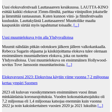
Uusi elokuvafestivaali Lauttasaareen kesäkuussa. LAUTTA-KINO
esittää kaikki elokuvat 35mm-filmiltä, parittaa viinipullon jokaiselle
ja lämmittää rantasaunan. Kuten kunnon viini- ja filmifestivaalin
kuuluukin. Lauttakylästä Lauttasaareen! Muuttoliike maalta
kaupunkiin siirtää myös tapahtumat toisaalle,
[...]
Uusi muumielokuva työn alla Yhdysvalloissa
Muumit nähdään pitkän odotuksen jälkeen jälleen valkokankaalla.
Rebecca Sugarin ohjaama ja käsikirjoittama elokuva tulee olemaan
ensimmäinen muumiaiheinen elokuva, joka on tuotettu
Yhdysvalloissa. Uusi muumielokuva on ensimmäinen Hollywood-
sovitus Tove Janssonin muumitarinoista.
[...]
Elokuvavuosi 2023: Elokuvissa käytiin viime vuonna 7,2 miljoonaa
kertaa ympäri Suomen
2023 oli kuluvan vuosikymmenen ensimmäinen vuosi ilman
minkäänlaisia koronarajoituksia. Vuoden kokonaiskatsojaluku oli
7,2 miljoonaa eli 1,4 miljoonaa katsojaa enemmän kuin vuonna
2022 ja noin kaksinkertainen vuosien 2020 ja 2021 lukuihin
[...]