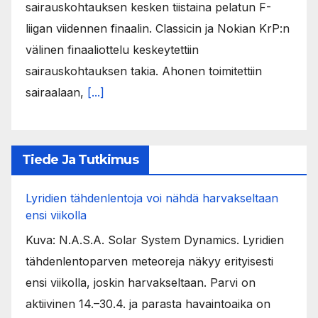
sairauskohtauksen kesken tiistaina pelatun F-
liigan viidennen finaalin. Classicin ja Nokian KrP:n
välinen finaaliottelu keskeytettiin
sairauskohtauksen takia. Ahonen toimitettiin
sairaalaan,
[...]
Tiede Ja Tutkimus
Lyridien tähdenlentoja voi nähdä harvakseltaan
ensi viikolla
Kuva: N.A.S.A. Solar System Dynamics. Lyridien
tähdenlentoparven meteoreja näkyy erityisesti
ensi viikolla, joskin harvakseltaan. Parvi on
aktiivinen 14.–30.4. ja parasta havaintoaika on