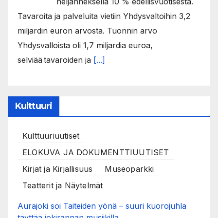
neljänneksellä 10 % edellisvuotisesta.
Tavaroita ja palveluita vietiin Yhdysvaltoihin 3,2
miljardin euron arvosta. Tuonnin arvo
Yhdysvalloista oli 1,7 miljardia euroa,
selviää tavaroiden ja
[...]
Kulttuuri
Kulttuuriuutiset
ELOKUVA JA DOKUMENTTIUUTISET
Kirjat ja Kirjallisuus
Museoparkki
Teatterit ja Näytelmät
Aurajoki soi Taiteiden yönä – suuri kuorojuhla
täyttää jokirannan musiikilla