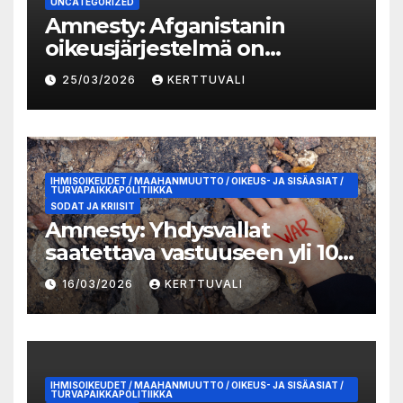
UNCATEGORIZED
Amnesty: Afganistanin
oikeusjärjestelmä on
romahtanut Talibanin
25/03/2026
KERTTUVALI
valtaannousun jälkeen
IHMISOIKEUDET / MAAHANMUUTTO / OIKEUS- JA SISÄASIAT /
TURVAPAIKKAPOLITIIKKA
SODAT JA KRIISIT
Amnesty: Yhdysvallat
saatettava vastuuseen yli 100
lasta tappaneesta
16/03/2026
KERTTUVALI
kouluiskusta Iranissa
IHMISOIKEUDET / MAAHANMUUTTO / OIKEUS- JA SISÄASIAT /
TURVAPAIKKAPOLITIIKKA