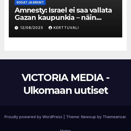
SODAT JA KRIISIT
Amnesty: Israel ei saa vallata
Gazan kaupunkia – näin
Suomen täytyy toimia
12/08/2025
KERTTUVALI
VICTORIA MEDIA -
Ulkomaan uutiset
Proudly powered by WordPress
|
Theme:
Newsup
by
Themeansar
.
Home