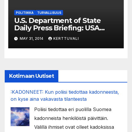
POLITIIKKA
TURVALLISUUS
U.S. Department of State
Daily Press Briefing: USA
vaatii Thaimaahan pikaisia
MAY 31, 2014
KERTTUVALI
vaaleja
Kotimaan Uutiset
:KADONNEET: Kun poliisi tiedottaa kadonneesta,
on kyse aina vakavasta tilanteesta
Poliisi tiedottaa eri puolilla Suomea
kadonneista henkilöistä päivittäin.
Välillä ihmiset ovat olleet kadoksissa