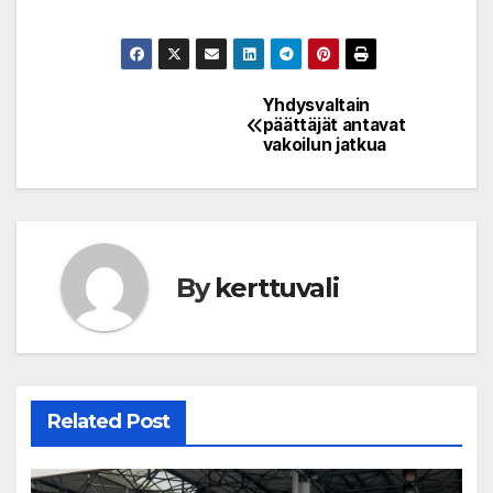
Yhdysvaltain
Post
päättäjät antavat
vakoilun jatkua
navigation
By
kerttuvali
Related Post