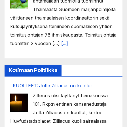
antamallaan tuomiolla tuominnut
Thaimaasta Suomeen marjanpoimijoita
välittäneen thaimaalaisen koordinaattorin sekä
kutsujayrityksenä toimineen suomalaisen yhtiön
toimitusjohtajan 78 ihmiskaupasta. Toimitusjohtaja
tuomittiin 2 vuoden […]
[...]
Kotimaan Politiikka
: KUOLLEET: Jutta Zilliacus on kuollut
Zilliacus olisi täyttänyt heinäkuussa
101. Rkp:n entinen kansanedustaja
Jutta Zilliacus on kuollut, kertoo
Huvfudstadsbladet. Zilliacus kuoli sairaalassa