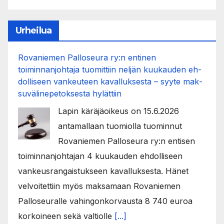
Urheilua
Rovaniemen Palloseura ry:n entinen
toiminnanjohtaja tuo­mit­tiin neljän kuu­kau­den eh­
dol­li­seen van­keu­teen ka­val­luk­ses­ta – syyte mak­
su­vä­li­ne­pe­tok­ses­ta hy­lät­tiin
Lapin käräjäoikeus on 15.6.2026
antamallaan tuomiolla tuominnut
Rovaniemen Palloseura ry:n entisen
toiminnanjohtajan 4 kuukauden ehdolliseen
vankeusrangaistukseen kavalluksesta. Hänet
velvoitettiin myös maksamaan Rovaniemen
Palloseuralle vahingonkorvausta 8 740 euroa
korkoineen sekä valtiolle
[...]