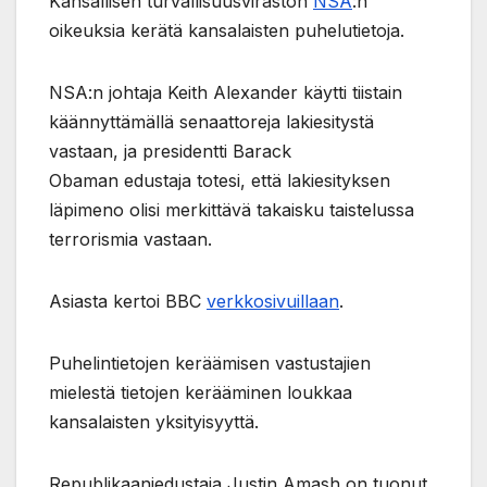
Kansallisen turvallisuusviraston
NSA
:n
oikeuksia kerätä kansalaisten puhelutietoja.
NSA:n johtaja Keith Alexander käytti tiistain
käännyttämällä senaattoreja lakiesitystä
vastaan, ja presidentti Barack
Obaman edustaja totesi, että lakiesityksen
läpimeno olisi merkittävä takaisku taistelussa
terrorismia vastaan.
Asiasta kertoi BBC
verkkosivuillaan
.
Puhelintietojen keräämisen vastustajien
mielestä tietojen kerääminen loukkaa
kansalaisten yksityisyyttä.
Republikaaniedustaja Justin Amash on tuonut