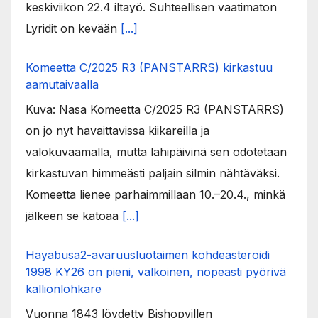
keskiviikon 22.4 iltayö. Suhteellisen vaatimaton
Lyridit on kevään
[...]
Komeetta C/2025 R3 (PANSTARRS) kirkastuu
aamutaivaalla
Kuva: Nasa Komeetta C/2025 R3 (PANSTARRS)
on jo nyt havaittavissa kiikareilla ja
valokuvaamalla, mutta lähipäivinä sen odotetaan
kirkastuvan himmeästi paljain silmin nähtäväksi.
Komeetta lienee parhaimmillaan 10.–20.4., minkä
jälkeen se katoaa
[...]
Hayabusa2-avaruusluotaimen kohdeasteroidi
1998 KY26 on pieni, valkoinen, nopeasti pyörivä
kallionlohkare
Vuonna 1843 löydetty Bishopvillen