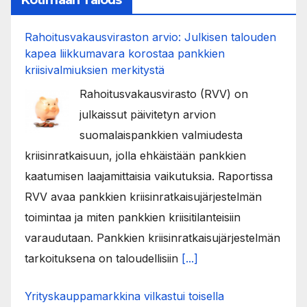
Kotimaan Talous
Rahoitusvakausviraston arvio: Julkisen talouden
kapea liikkumavara korostaa pankkien
kriisivalmiuksien merkitystä
Rahoitusvakausvirasto (RVV) on
julkaissut päivitetyn arvion
suomalaispankkien valmiudesta
kriisinratkaisuun, jolla ehkäistään pankkien
kaatumisen laajamittaisia vaikutuksia. Raportissa
RVV avaa pankkien kriisinratkaisujärjestelmän
toimintaa ja miten pankkien kriisitilanteisiin
varaudutaan. Pankkien kriisinratkaisujärjestelmän
tarkoituksena on taloudellisiin
[...]
Yrityskauppamarkkina vilkastui toisella