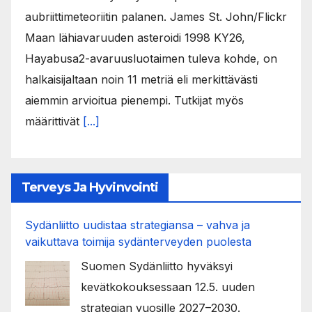
aubriittimeteoriitin palanen. James St. John/Flickr
Maan lähiavaruuden asteroidi 1998 KY26,
Hayabusa2-avaruusluotaimen tuleva kohde, on
halkaisijaltaan noin 11 metriä eli merkittävästi
aiemmin arvioitua pienempi. Tutkijat myös
määrittivät
[...]
Terveys Ja Hyvinvointi
Sydänliitto uudistaa strategiansa – vahva ja
vaikuttava toimija sydänterveyden puolesta
Suomen Sydänliitto hyväksyi
kevätkokouksessaan 12.5. uuden
strategian vuosille 2027–2030.