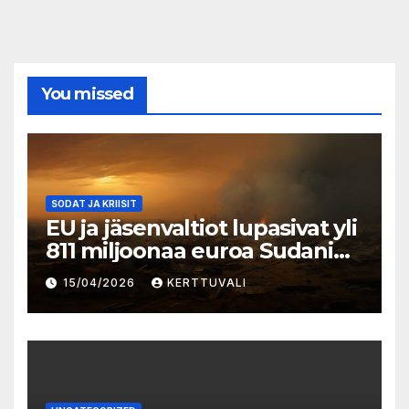
You missed
SODAT JA KRIISIT
EU ja jäsenvaltiot lupasivat yli
811 miljoonaa euroa Sudanin
kriisiin vastaamiseksi
15/04/2026
KERTTUVALI