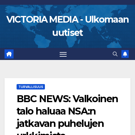
Skip
to
VICTORIA MEDIA - Ulkomaan
content
uutiset
TURVALLISUUS
BBC NEWS: Valkoinen
talo haluaa NSA:n
jatkavan puhelujen