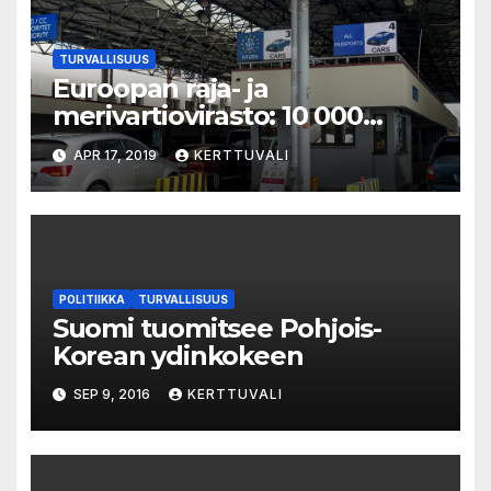
TURVALLISUUS
Euroopan raja- ja
merivartiovirasto: 10 000
rajavartijan pysyvä joukko
APR 17, 2019
KERTTUVALI
EU:n ulkorajoille
POLITIIKKA
TURVALLISUUS
Suomi tuomitsee Pohjois-
Korean ydinkokeen
SEP 9, 2016
KERTTUVALI