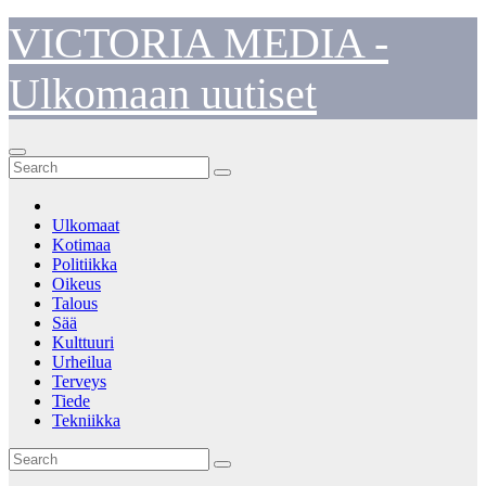
Skip
VICTORIA MEDIA -
to
content
Ulkomaan uutiset
Ulkomaat
Kotimaa
Politiikka
Oikeus
Talous
Sää
Kulttuuri
Urheilua
Terveys
Tiede
Tekniikka