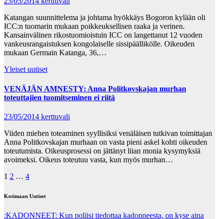
23/05/2014
kerttuvali
Katangan suunnittelema ja johtama hyökkäys Bogoron kylään oli
ICC:n tuomarin mukaan poikkeuksellisen raaka ja verinen.
Kansainvälinen rikostuomioistuin ICC on langettanut 12 vuoden
vankeusrangaistuksen kongolaiselle sissipäällikölle. Oikeuden
mukaan Germain Katanga, 36,…
Yleiset uutiset
VENÄJÄN AMNESTY: Anna Politkovskajan murhan
toteuttajien tuomitseminen ei riitä
23/05/2014
kerttuvali
Viiden miehen toteaminen syyllisiksi venäläisen tutkivan toimittajan
Anna Politkovskajan murhaan on vasta pieni askel kohti oikeuden
toteutumista. Oikeusprosessi on jättänyt liian monia kysymyksiä
avoimeksi. Oikeus toteutuu vasta, kun myös murhan…
Posts
1
2
…
4
pagination
Kotimaan Uutiset
:KADONNEET: Kun poliisi tiedottaa kadonneesta, on kyse aina