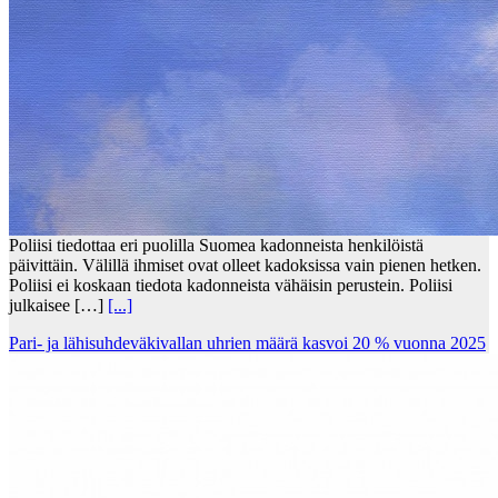
Poliisi tiedottaa eri puolilla Suomea kadonneista henkilöistä
päivittäin. Välillä ihmiset ovat olleet kadoksissa vain pienen hetken.
Poliisi ei koskaan tiedota kadonneista vähäisin perustein. Poliisi
julkaisee […]
[...]
Pari- ja lähisuhdeväkivallan uhrien määrä kasvoi 20 % vuonna 2025