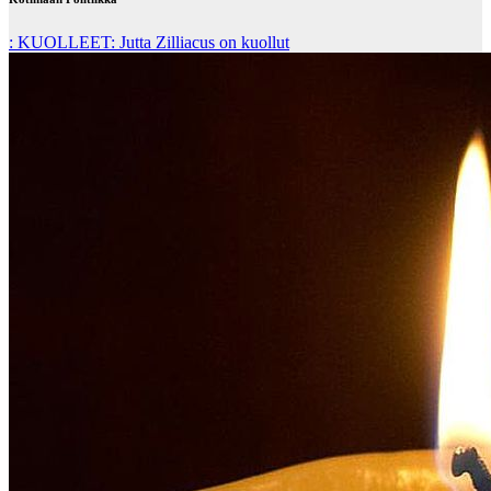
: KUOLLEET: Jutta Zilliacus on kuollut