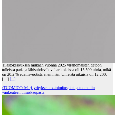
Tilastokeskuksen mukaan vuonna 2025 viranomaisten tietoon
tulleissa pari- ja lähisuhdeväkivaltarikoksissa oli 15 500 uhria, mikä
on 20,2 % edellisvuotista enemmän. Uhreista aikuisia oli 12 200,
[…]
[...]
:TUOMIOT: Marjayrityksen ex-toimitusjohtaja tuomittiin
vankeuteen ihmiskaupasta