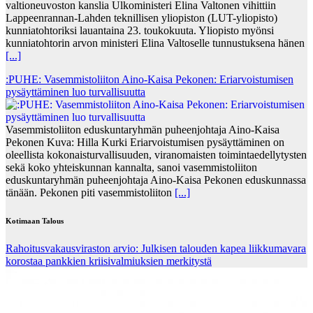
valtioneuvoston kanslia Ulkoministeri Elina Valtonen vihittiin
Lappeenrannan-Lahden teknillisen yliopiston (LUT-yliopisto)
kunniatohtoriksi lauantaina 23. toukokuuta. Yliopisto myönsi
kunniatohtorin arvon ministeri Elina Valtoselle tunnustuksena hänen
[...]
:PUHE: Vasemmistoliiton Aino-Kaisa Pekonen: Eriarvoistumisen
pysäyttäminen luo turvallisuutta
Vasemmistoliiton eduskuntaryhmän puheenjohtaja Aino-Kaisa
Pekonen Kuva: Hilla Kurki Eriarvoistumisen pysäyttäminen on
oleellista kokonaisturvallisuuden, viranomaisten toimintaedellytysten
sekä koko yhteiskunnan kannalta, sanoi vasemmistoliiton
eduskuntaryhmän puheenjohtaja Aino-Kaisa Pekonen eduskunnassa
tänään. Pekonen piti vasemmistoliiton
[...]
Kotimaan Talous
Rahoitusvakausviraston arvio: Julkisen talouden kapea liikkumavara
korostaa pankkien kriisivalmiuksien merkitystä