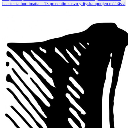
haasteista huolimatta – 13 prosentin kasvu yrityskauppojen määrässä