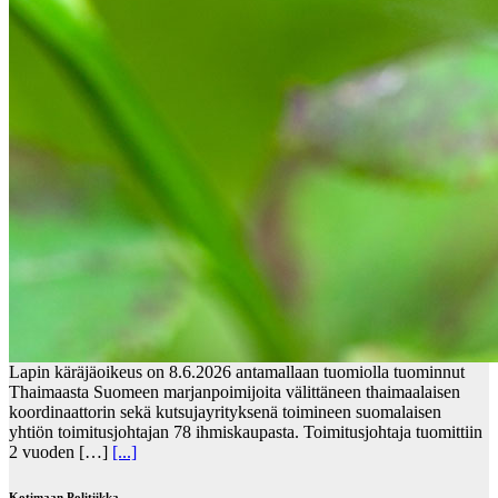
Lapin käräjäoikeus on 8.6.2026 antamallaan tuomiolla tuominnut
Thaimaasta Suomeen marjanpoimijoita välittäneen thaimaalaisen
koordinaattorin sekä kutsujayrityksenä toimineen suomalaisen
yhtiön toimitusjohtajan 78 ihmiskaupasta. Toimitusjohtaja tuomittiin
2 vuoden […]
[...]
Kotimaan Politiikka