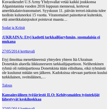
Kuvaoikeudet U.S Army Yhdysvallat vetää kaikki joukkonsa
Afganistanista vuoden 2016 loppuun mennessä, kertovat
amerikkalaisviranomaiset. Syyskuun 11. päivän terrori-iskuista tulee
tuolloin kuluneeksi 15 vuotta. Viranomaiset painottavat kuitenkin,
että amerikkalaisjoukot poistuvat maasta…
Sodat ja Kriisit
:UKRAINA: Etyj kadotti tarkkailijaryhmän, suomalaisia ei
mukana
27/05/2014
kerttuvali
Etyj ilmoittaa menettäneensä yhteyden yhteen Itä-Ukrainan
Donetskin alueella liikkuneeseen tarkkailijapartioon. Nelihenkinen
ryhmä oli rutiinipartiossa Donetskista itään eilisiltana, eikä ryhmästä
ole kuulunut mitään sen jälkeen. Kadoksissa olevaan partioon kuului
turkkilainen, sveitsiläinen,…
Talous
Kansainvälinen työjärjestö ILO: Kehitysmaiden työntekijät
lähestyvät keskiluokkaa
27/05/2014
kerttuvali