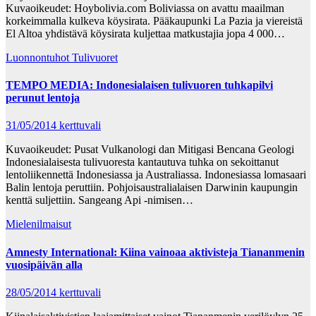
Kuvaoikeudet: Hoybolivia.com Boliviassa on avattu maailman
korkeimmalla kulkeva köysirata. Pääkaupunki La Pazia ja viereistä
El Altoa yhdistävä köysirata kuljettaa matkustajia jopa 4 000…
Luonnontuhot
Tulivuoret
TEMPO MEDIA: Indonesialaisen tulivuoren tuhkapilvi
perunut lentoja
31/05/2014
kerttuvali
Kuvaoikeudet: Pusat Vulkanologi dan Mitigasi Bencana Geologi
Indonesialaisesta tulivuoresta kantautuva tuhka on sekoittanut
lentoliikennettä Indonesiassa ja Australiassa. Indonesiassa lomasaari
Balin lentoja peruttiin. Pohjoisaustralialaisen Darwinin kaupungin
kenttä suljettiin. Sangeang Api -nimisen…
Mielenilmaisut
Amnesty International: Kiina vainoaa aktivisteja Tiananmenin
vuosipäivän alla
28/05/2014
kerttuvali