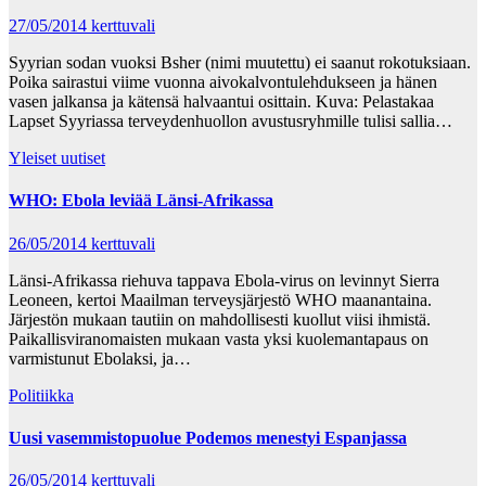
27/05/2014
kerttuvali
Syyrian sodan vuoksi Bsher (nimi muutettu) ei saanut rokotuksiaan.
Poika sairastui viime vuonna aivokalvontulehdukseen ja hänen
vasen jalkansa ja kätensä halvaantui osittain. Kuva: Pelastakaa
Lapset Syyriassa terveydenhuollon avustusryhmille tulisi sallia…
Yleiset uutiset
WHO: Ebola leviää Länsi-Afrikassa
26/05/2014
kerttuvali
Länsi-Afrikassa riehuva tappava Ebola-virus on levinnyt Sierra
Leoneen, kertoi Maailman terveysjärjestö WHO maanantaina.
Järjestön mukaan tautiin on mahdollisesti kuollut viisi ihmistä.
Paikallisviranomaisten mukaan vasta yksi kuolemantapaus on
varmistunut Ebolaksi, ja…
Politiikka
Uusi vasemmistopuolue Podemos menestyi Espanjassa
26/05/2014
kerttuvali