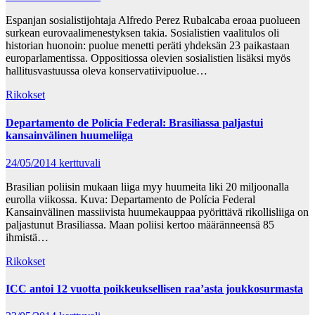
Espanjan sosialistijohtaja Alfredo Perez Rubalcaba eroaa puolueen
surkean eurovaalimenestyksen takia. Sosialistien vaalitulos oli
historian huonoin: puolue menetti peräti yhdeksän 23 paikastaan
europarlamentissa. Oppositiossa olevien sosialistien lisäksi myös
hallitusvastuussa oleva konservatiivipuolue…
Rikokset
Departamento de Polícia Federal: Brasiliassa paljastui
kansainvälinen huumeliiga
24/05/2014
kerttuvali
Brasilian poliisin mukaan liiga myy huumeita liki 20 miljoonalla
eurolla viikossa. Kuva: Departamento de Polícia Federal
Kansainvälinen massiivista huumekauppaa pyörittävä rikollisliiga on
paljastunut Brasiliassa. Maan poliisi kertoo määränneensä 85
ihmistä…
Rikokset
ICC antoi 12 vuotta poikkeuksellisen raa’asta joukkosurmasta