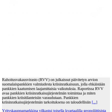
Rahoitusvakausvirasto (RVV) on julkaissut päivitetyn arvion
suomalaispankkien valmiudesta kriisinratkaisuun, jolla ehkäistään
pankkien kaatumisen laajamittaisia vaikutuksia. Raportissa RVV
avaa pankkien kriisinratkaisujärjestelmän toimintaa ja miten
pankkien kriisitilanteisiin varaudutaan. Pankkien
kriisinratkaisujärjestelmän tarkoituksena on taloudellisiin
[...]
Yrityskauppamarkkina vilkastui toisella kvartaalilla geopoliittisista