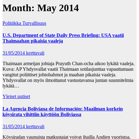
Month:
May 2014
Politiikka
Turvallisuus
U.S. Department of State Daily Press Briefing: USA vaatii
Thaimaahan pikaisia vaaleja
31/05/2014
kerttuvali
Thaimaan armeijan johtaja Prayuth Chan-ocha aikoo lykätä vaaleja.
Kuva: AP Yhdysvallat vaatii Thaimaan sotilasjunttaa vapauttamaan
vangitut poliittiset johtohahmot ja maahan pikaisia vaaleja.
Yhdysvallat on myös ilmoittanut vastustavansa juntan suunnitelmia
lykätä…
Yleiset uutiset
La Agencia Boliviana de Información: Maailman korkein
köysirata vihittiin käyttöön Boliviassa
31/05/2014
kerttuvali
Köysiradan vaunuista matkustajat voivat ihailla Andien vuoristoa.