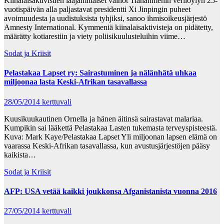
Kiinalaisaktivistien laajamittaiset vainot Tiananmenin verilöylyn 25-
vuotispäivän alla paljastavat presidentti Xi Jinpingin puheet
avoimuudesta ja uudistuksista tyhjiksi, sanoo ihmisoikeusjärjestö
Amnesty International. Kymmeniä kiinalaisaktivisteja on pidätetty,
määrätty kotiarestiin ja viety poliisikuulusteluihin viime…
Sodat ja Kriisit
Pelastakaa Lapset ry: Sairastuminen ja nälänhätä uhkaa
miljoonaa lasta Keski-Afrikan tasavallassa
28/05/2014
kerttuvali
Kuusikuukautinen Ornella ja hänen äitinsä sairastavat malariaa.
Kumpikin sai lääkettä Pelastakaa Lasten tukemasta terveyspisteestä.
Kuva: Mark Kaye/Pelastakaa Lapset Yli miljoonan lapsen elämä on
vaarassa Keski-Afrikan tasavallassa, kun avustusjärjestöjen pääsy
kaikista…
Sodat ja Kriisit
AFP: USA vetää kaikki joukkonsa Afganistanista vuonna 2016
27/05/2014
kerttuvali