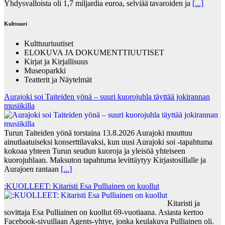
Yhdysvalloista oli 1,7 miljardia euroa, selviää tavaroiden ja
[...]
Kulttuuri
Kulttuuriuutiset
ELOKUVA JA DOKUMENTTIUUTISET
Kirjat ja Kirjallisuus
Museoparkki
Teatterit ja Näytelmät
Aurajoki soi Taiteiden yönä – suuri kuorojuhla täyttää jokirannan
musiikilla
Turun Taiteiden yönä torstaina 13.8.2026 Aurajoki muuttuu
ainutlaatuiseksi konserttilavaksi, kun uusi Aurajoki soi -tapahtuma
kokoaa yhteen Turun seudun kuoroja ja yleisöä yhteiseen
kuorojuhlaan. Maksuton tapahtuma levittäytyy Kirjastosillalle ja
Aurajoen rantaan
[...]
:KUOLLEET: Kitaristi Esa Pulliainen on kuollut
Kitaristi ja
sovittaja Esa Pulliainen on kuollut 69-vuotiaana. Asiasta kertoo
Facebook-sivuillaan Agents-yhtye, jonka keulakuva Pulliainen oli.