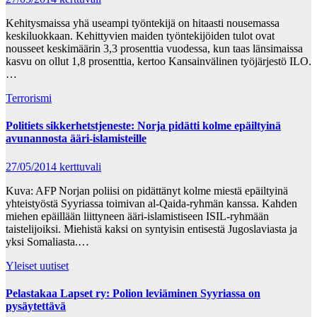
Kehitysmaissa yhä useampi työntekijä on hitaasti nousemassa
keskiluokkaan. Kehittyvien maiden työntekijöiden tulot ovat
nousseet keskimäärin 3,3 prosenttia vuodessa, kun taas länsimaissa
kasvu on ollut 1,8 prosenttia, kertoo Kansainvälinen työjärjestö ILO.
…
Terrorismi
Politiets sikkerhetstjeneste: Norja pidätti kolme epäiltyinä
avunannosta ääri-islamisteille
27/05/2014
kerttuvali
Kuva: AFP Norjan poliisi on pidättänyt kolme miestä epäiltyinä
yhteistyöstä Syyriassa toimivan al-Qaida-ryhmän kanssa. Kahden
miehen epäillään liittyneen ääri-islamistiseen ISIL-ryhmään
taistelijoiksi. Miehistä kaksi on syntyisin entisestä Jugoslaviasta ja
yksi Somaliasta.…
Yleiset uutiset
Pelastakaa Lapset ry: Polion leviäminen Syyriassa on
pysäytettävä