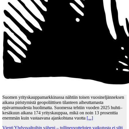
Suomen yrityskauppamarkkinassa nähtiin toisen vuosineljänneksen
aikana piristymistä geopoliittisen tilanteen aiheuttamasta
epävarmuudesta huolimatta. Suomessa tehtiin vuoden 2025 huhti–
kesäkuun aikana 174 yrityskauppaa, mikä on noin 13 prosenttia
enemmän kuin vastaavana ajankohtana vuotta
[...]
Vienti Yhdysvaltoihin väheni – tullineuvottelujen vaikutusta ei silti