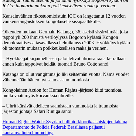
Katangan suunnittelema ja johtama hyökkäys Bogoron kylään oli
ICC:n tuomarin mukaan poikkeuksellisen raaka ja verinen.
Kansainvälinen rikostuomioistuin ICC on langettanut 12 vuoden
vankeusrangaistuksen kongolaiselle sissipäällikölle.
Oikeuden mukaan Germain Katanga, 36, aseisti sissiryhmää, joka
tappoi yli 200 ihmistä verilöylyssä Bogoron kylässä Kongon
demokraattisessa tasavallassa helmikuussa 2003. Hyökkäys kylään
oli tuomarin mukaan poikkeuksellisen raaka ja verinen.
– Hyökkääjät kirjaimellisesti paloittelivat uhrinsa raaja kerrallaan
ennen kuin tappoivat heidät, tuomari Bruno Cotte sanoi.
Katanga on ollut vangittuna jo liki seitsemän vuotta. Nämä vuodet
vähennetään hänen nyt saamastaan tuomiosta.
Kongolainen Action for Human Rights -järjestö kiitti tuomiota,
mutta vaati myös korvauksia uhreille.
– Uhrit kärsivät edelleen saamistaan vammoista ja traumoista,
järjestön johtaja Safari Runiga sanoi.
Post
Human Rights Watch: Syyrian hallinto kloorikaasuiskujen takana
Departamento de Polícia Federal: Brasiliassa paljastui
navigation
kansainvälinen huumeliiga