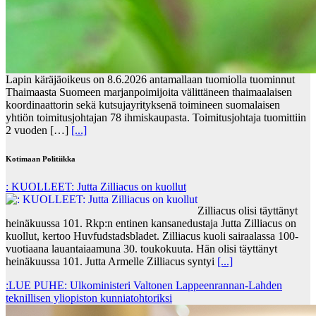
Lapin käräjäoikeus on 8.6.2026 antamallaan tuomiolla tuominnut
Thaimaasta Suomeen marjanpoimijoita välittäneen thaimaalaisen
koordinaattorin sekä kutsujayrityksenä toimineen suomalaisen
yhtiön toimitusjohtajan 78 ihmiskaupasta. Toimitusjohtaja tuomittiin
2 vuoden […]
[...]
Kotimaan Politiikka
: KUOLLEET: Jutta Zilliacus on kuollut
Zilliacus olisi täyttänyt
heinäkuussa 101. Rkp:n entinen kansanedustaja Jutta Zilliacus on
kuollut, kertoo Huvfudstadsbladet. Zilliacus kuoli sairaalassa 100-
vuotiaana lauantaiaamuna 30. toukokuuta. Hän olisi täyttänyt
heinäkuussa 101. Jutta Armelle Zilliacus syntyi
[...]
:LUE PUHE: Ulkoministeri Valtonen Lappeenrannan-Lahden
teknillisen yliopiston kunniatohtoriksi