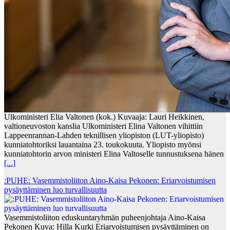
Ulkoministeri Elia Valtonen (kok.) Kuvaaja: Lauri Heikkinen,
valtioneuvoston kanslia Ulkoministeri Elina Valtonen vihittiin
Lappeenrannan-Lahden teknillisen yliopiston (LUT-yliopisto)
kunniatohtoriksi lauantaina 23. toukokuuta. Yliopisto myönsi
kunniatohtorin arvon ministeri Elina Valtoselle tunnustuksena hänen
[...]
:PUHE: Vasemmistoliiton Aino-Kaisa Pekonen: Eriarvoistumisen
pysäyttäminen luo turvallisuutta
Vasemmistoliiton eduskuntaryhmän puheenjohtaja Aino-Kaisa
Pekonen Kuva: Hilla Kurki Eriarvoistumisen pysäyttäminen on