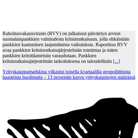
Rahoitusvakausvirasto (RVV) on julkaissut päivitetyn arvion
suomalaispankkien valmiudesta kriisinratkaisuun, jolla ehkäistään
pankkien kaatumisen laajamittaisia vaikutuksia. Raportissa RVV
avaa pankkien kriisinratkaisujärjestelmän toimintaa ja miten
pankkien kriisitilanteisiin varaudutaan. Pankkien
kriisinratkaisujärjestelmän tarkoituksena on taloudellisiin
[...]
Yrityskauppamarkkina vilkastui toisella kvartaalilla geopoliittisista
haasteista huolimatta – 13 prosentin kasvu yrityskauppojen määrässä