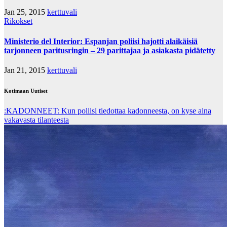
Jan 25, 2015
kerttuvali
Rikokset
Ministerio del Interior: Espanjan poliisi hajotti alaikäisiä
tarjonneen paritusringin – 29 parittajaa ja asiakasta pidätetty
Jan 21, 2015
kerttuvali
Kotimaan Uutiset
:KADONNEET: Kun poliisi tiedottaa kadonneesta, on kyse aina
vakavasta tilanteesta