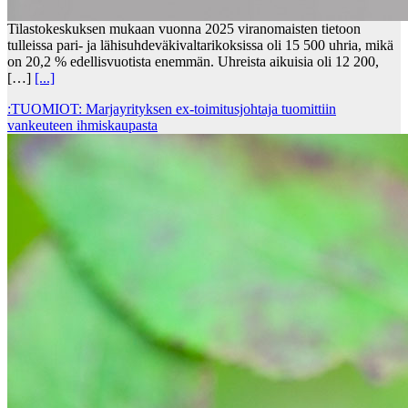
Tilastokeskuksen mukaan vuonna 2025 viranomaisten tietoon
tulleissa pari- ja lähisuhdeväkivaltarikoksissa oli 15 500 uhria, mikä
on 20,2 % edellisvuotista enemmän. Uhreista aikuisia oli 12 200,
[…]
[...]
:TUOMIOT: Marjayrityksen ex-toimitusjohtaja tuomittiin
vankeuteen ihmiskaupasta