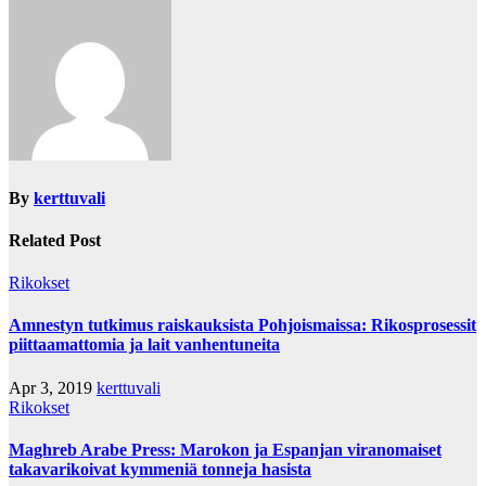
By
kerttuvali
Related Post
Rikokset
Amnestyn tutkimus raiskauksista Pohjoismaissa: Rikosprosessit
piittaamattomia ja lait vanhentuneita
Apr 3, 2019
kerttuvali
Rikokset
Maghreb Arabe Press: Marokon ja Espanjan viranomaiset
takavarikoivat kymmeniä tonneja hasista