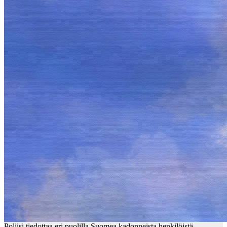
Poliisi tiedottaa eri puolilla Suomea kadonneista henkilöistä