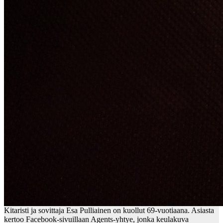
Kitaristi ja sovittaja Esa Pulliainen on kuollut 69-vuotiaana. Asiasta
kertoo Facebook-sivuillaan Agents-yhtye, jonka keulakuva