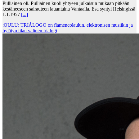
Pulliainen oli. Pulliainen kuoli yhtyeen julkaisun mukaan pitkään
kestäneeseen sairauteen lauantaina Vantaalla. Esa syntyi Helsingissä
1.1.1957
[...]
:OULU: TRIÁLOGO on flamencolaulun, elektronisen musiikin ja
hylätyn tilan välinen trialogi