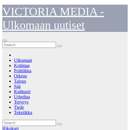
Skip
VICTORIA MEDIA -
to
content
Ulkomaan uutiset
Ulkomaat
Kotimaa
Politiikka
Oikeus
Talous
Sää
Kulttuuri
Urheilua
Terveys
Tiede
Tekniikka
Rikokset