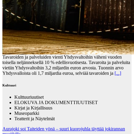
Tavaroiden ja palveluiden vienti Yhdysvaltoihin väheni vuoden
toisella neljänneksellä 10 % edellisvuotisesta. Tavaroita ja palveluita
vietiin Yhdysvaltoihin 3,2 miljardin euron arvosta. Tuonnin arvo
Yhdysvalloista oli 1,7 miljardia euroa, selviää tavaroiden ja
[...]
Kulttuuri
Kulttuuriuutiset
ELOKUVA JA DOKUMENTTIUUTISET
Kirjat ja Kirjallisuus
Museoparkki
Teatterit ja Näytelmät
Aurajoki soi Taiteiden yönä – suuri kuorojuhla täyttää jokirannan