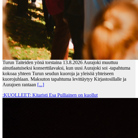
Turun Taiteiden yönä torstaina 13.8.2026 Aurajoki muuttuu
ainutlaatuiseksi konserttilavaksi, kun uusi Aurajoki soi -tapahtuma
kokoaa yhteen Turun seudun kuoroja ja yleisöä yhteiseen
kuorojuhlaan. Maksuton tapahtuma levittäytyy Kirjastosillalle ja
Aurajoen rantaan
[...]
:KUOLLEET: Kitaristi Esa Pulliainen on kuollut