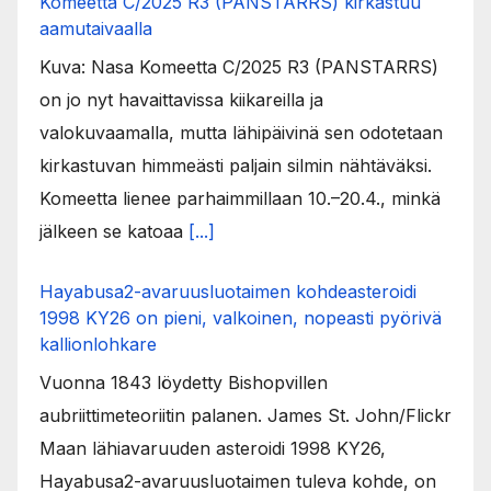
Komeetta C/2025 R3 (PANSTARRS) kirkastuu
aamutaivaalla
Kuva: Nasa Komeetta C/2025 R3 (PANSTARRS)
on jo nyt havaittavissa kiikareilla ja
valokuvaamalla, mutta lähipäivinä sen odotetaan
kirkastuvan himmeästi paljain silmin nähtäväksi.
Komeetta lienee parhaimmillaan 10.–20.4., minkä
jälkeen se katoaa
[...]
Hayabusa2-avaruusluotaimen kohdeasteroidi
1998 KY26 on pieni, valkoinen, nopeasti pyörivä
kallionlohkare
Vuonna 1843 löydetty Bishopvillen
aubriittimeteoriitin palanen. James St. John/Flickr
Maan lähiavaruuden asteroidi 1998 KY26,
Hayabusa2-avaruusluotaimen tuleva kohde, on