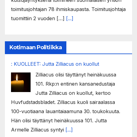
kutsujayrityksenä toimineen suomalaisen yhtiön
toimitusjohtajan 78 ihmiskaupasta. Toimitusjohtaja
tuomittiin 2 vuoden […]
[...]
Kotimaan Politiikka
: KUOLLEET: Jutta Zilliacus on kuollut
Zilliacus olisi täyttänyt heinäkuussa
101. Rkp:n entinen kansanedustaja
Jutta Zilliacus on kuollut, kertoo
Huvfudstadsbladet. Zilliacus kuoli sairaalassa
100-vuotiaana lauantaiaamuna 30. toukokuuta.
Hän olisi täyttänyt heinäkuussa 101. Jutta
Armelle Zilliacus syntyi
[...]