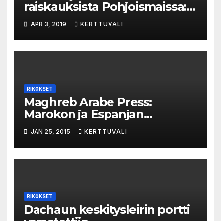
raiskauksista Pohjoismaissa:
Rikosprosessit
APR 3, 2019
KERTTUVALI
piittaamattomia ja lait
vanhentuneita
RIKOKSET
Maghreb Arabe Press:
Marokon ja Espanjan
viranomaiset takavarikoivat
JAN 25, 2015
KERTTUVALI
kymmeniä tonneja hasista
RIKOKSET
Dachaun keskitysleirin portti