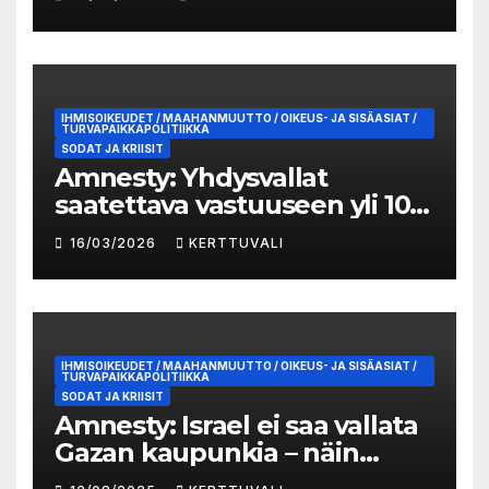
valtaannousun jälkeen
IHMISOIKEUDET / MAAHANMUUTTO / OIKEUS- JA SISÄASIAT /
TURVAPAIKKAPOLITIIKKA
SODAT JA KRIISIT
Amnesty: Yhdysvallat
saatettava vastuuseen yli 100
lasta tappaneesta
16/03/2026
KERTTUVALI
kouluiskusta Iranissa
IHMISOIKEUDET / MAAHANMUUTTO / OIKEUS- JA SISÄASIAT /
TURVAPAIKKAPOLITIIKKA
SODAT JA KRIISIT
Amnesty: Israel ei saa vallata
Gazan kaupunkia – näin
Suomen täytyy toimia