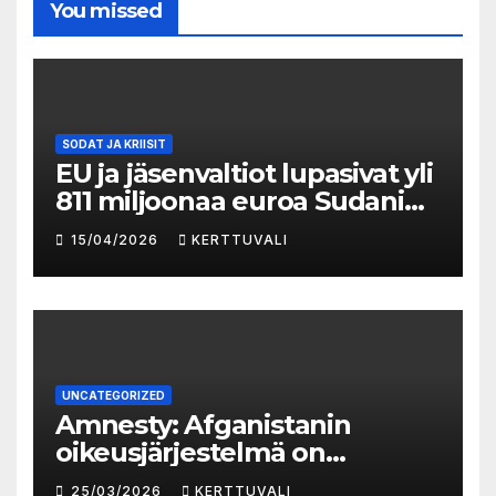
You missed
SODAT JA KRIISIT
EU ja jäsenvaltiot lupasivat yli
811 miljoonaa euroa Sudanin
kriisiin vastaamiseksi
15/04/2026
KERTTUVALI
UNCATEGORIZED
Amnesty: Afganistanin
oikeusjärjestelmä on
romahtanut Talibanin
25/03/2026
KERTTUVALI