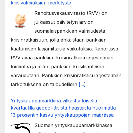
kriisivalmiuksien merkitystä
Rahoitusvakausvirasto (RVV) on
julkaissut päivitetyn arvion
suomalaispankkien valmiudesta
kriisinratkaisuun, jolla ehkäistään pankkien
kaatumisen laajamittaisia vaikutuksia. Raportissa
RVV avaa pankkien kriisinratkaisujärjestelmän
toimintaa ja miten pankkien kriisitilanteisiin
varaudutaan. Pankkien kriisinratkaisujärjestelmän
tarkoituksena on taloudellisiin
[...]
Yrityskauppamarkkina vilkastui toisella
kvartaalilla geopoliittisista haasteista huolimatta –
13 prosentin kasvu yrityskauppojen määrässä
Suomen yrityskauppamarkkinassa