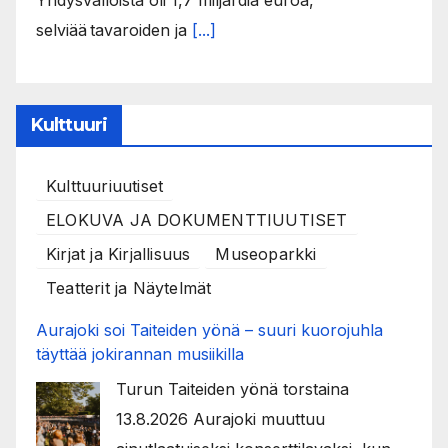
Yhdysvalloista oli 1,7 miljardia euroa,
selviää tavaroiden ja
[...]
Kulttuuri
Kulttuuriuutiset
ELOKUVA JA DOKUMENTTIUUTISET
Kirjat ja Kirjallisuus
Museoparkki
Teatterit ja Näytelmät
Aurajoki soi Taiteiden yönä – suuri kuorojuhla
täyttää jokirannan musiikilla
Turun Taiteiden yönä torstaina
13.8.2026 Aurajoki muuttuu