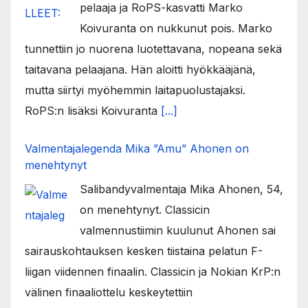
pelaaja ja RoPS-kasvatti Marko
Koivuranta on nukkunut pois. Marko
tunnettiin jo nuorena luotettavana, nopeana sekä
taitavana pelaajana. Hän aloitti hyökkääjänä,
mutta siirtyi myöhemmin laitapuolustajaksi.
RoPS:n lisäksi Koivuranta
[...]
Valmentajalegenda Mika ”Amu” Ahonen on
menehtynyt
Salibandyvalmentaja Mika Ahonen, 54,
on menehtynyt. Classicin
valmennustiimin kuulunut Ahonen sai
sairauskohtauksen kesken tiistaina pelatun F-
liigan viidennen finaalin. Classicin ja Nokian KrP:n
välinen finaaliottelu keskeytettiin