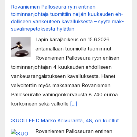
Rovaniemen Palloseura ry:n entinen
toiminnanjohtaja tuo­mit­tiin neljän kuu­kau­den eh­
dol­li­seen van­keu­teen ka­val­luk­ses­ta – syyte mak­
su­vä­li­ne­pe­tok­ses­ta hy­lät­tiin
Lapin käräjäoikeus on 15.6.2026
antamallaan tuomiolla tuominnut
Rovaniemen Palloseura ry:n entisen
toiminnanjohtajan 4 kuukauden ehdolliseen
vankeusrangaistukseen kavalluksesta. Hänet
velvoitettiin myös maksamaan Rovaniemen
Palloseuralle vahingonkorvausta 8 740 euroa
korkoineen sekä valtiolle
[...]
:KUOLLEET: Marko Koivuranta, 48, on kuollut
Rovaniemen Palloseuran entinen