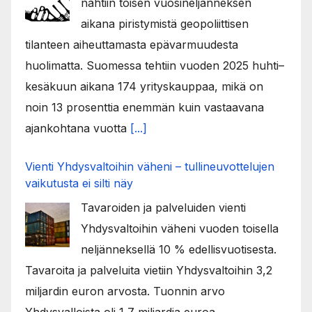
nähtiin toisen vuosineljänneksen
aikana piristymistä geopoliittisen
tilanteen aiheuttamasta epävarmuudesta
huolimatta. Suomessa tehtiin vuoden 2025 huhti–
kesäkuun aikana 174 yrityskauppaa, mikä on
noin 13 prosenttia enemmän kuin vastaavana
ajankohtana vuotta
[...]
Vienti Yhdysvaltoihin väheni – tullineuvottelujen
vaikutusta ei silti näy
Tavaroiden ja palveluiden vienti
Yhdysvaltoihin väheni vuoden toisella
neljänneksellä 10 % edellisvuotisesta.
Tavaroita ja palveluita vietiin Yhdysvaltoihin 3,2
miljardin euron arvosta. Tuonnin arvo