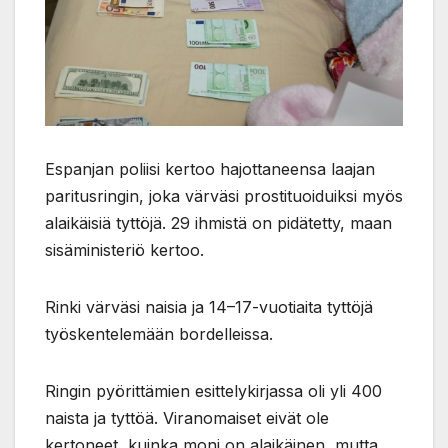
Espanjan poliisi kertoo hajottaneensa laajan
paritusringin, joka värväsi prostituoiduiksi myös
alaikäisiä tyttöjä. 29 ihmistä on pidätetty, maan
sisäministeriö kertoo.
Rinki värväsi naisia ja 14–17-vuotiaita tyttöjä
työskentelemään bordelleissa.
Ringin pyörittämien esittelykirjassa oli yli 400
naista ja tyttöä. Viranomaiset eivät ole
kertoneet, kuinka moni on alaikäinen, mutta