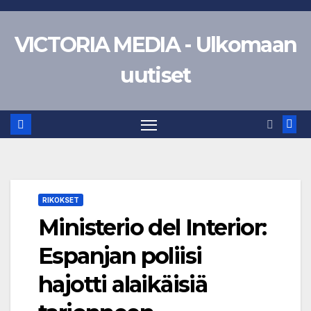
Skip
to
VICTORIA MEDIA - Ulkomaan
content
uutiset
RIKOKSET
Ministerio del Interior:
Espanjan poliisi
hajotti alaikäisiä