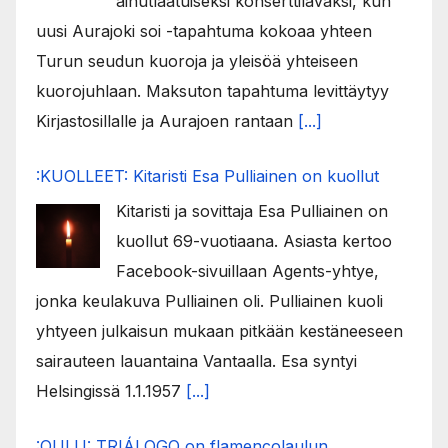
ainutlaatuiseksi konserttilavaksi, kun
uusi Aurajoki soi -tapahtuma kokoaa yhteen
Turun seudun kuoroja ja yleisöä yhteiseen
kuorojuhlaan. Maksuton tapahtuma levittäytyy
Kirjastosillalle ja Aurajoen rantaan
[...]
:KUOLLEET: Kitaristi Esa Pulliainen on kuollut
Kitaristi ja sovittaja Esa Pulliainen on
kuollut 69-vuotiaana. Asiasta kertoo
Facebook-sivuillaan Agents-yhtye,
jonka keulakuva Pulliainen oli. Pulliainen kuoli
yhtyeen julkaisun mukaan pitkään kestäneeseen
sairauteen lauantaina Vantaalla. Esa syntyi
Helsingissä 1.1.1957
[...]
:OULU: TRIÁLOGO on flamencolaulun,