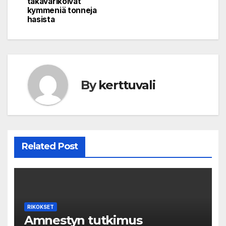
navigation
takavarikoivat
kymmeniä tonneja
hasista
By
kerttuvali
Related Post
RIKOKSET
Amnestyn tutkimus