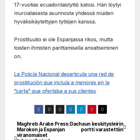
17-vuotias ecuadorilaistyttö katosi. Hän löytyi
murcialaisesta asunnosta yhdessä muiden
hyväksikäytettyjen tyttöjen kanssa.
Prostituutio ei ole Espanjassa rikos, mutta
toisten ihmisten parittamisella ansaitseminen
on.
La Policía Nacional desarticula una red de
prostitución que incluía a menores en la
“carta” que ofertaba a sus clientes
Maghreb Arabe Press:
Dachaun keskitysleirin
Post
Marokon ja Espanjan
portti varastettiin
viranomaiset