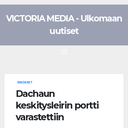
Skip
to
VICTORIA MEDIA - Ulkomaan
content
uutiset
RIKOKSET
Dachaun
keskitysleirin portti
varastettiin