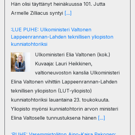
Hän olisi täyttänyt heinäkuussa 101. Jutta
Armelle Zilliacus syntyi
[...]
:LUE PUHE: Ulkoministeri Valtonen
Lappeenrannan-Lahden teknillisen yliopiston
kunniatohtoriksi
Ulkoministeri Elia Valtonen (kok.)
Kuvaaja: Lauri Heikkinen,
valtioneuvoston kanslia Ulkoministeri
Elina Valtonen vihittiin Lappeenrannan-Lahden
teknillisen yliopiston (LUT-yliopisto)
kunniatohtoriksi lauantaina 23. toukokuuta.
Yliopisto myönsi kunniatohtorin arvon ministeri
Elina Valtoselle tunnustuksena hänen
[...]
:PUHE: Vasemmistoliiton Aino-Kaisa Pekonen: