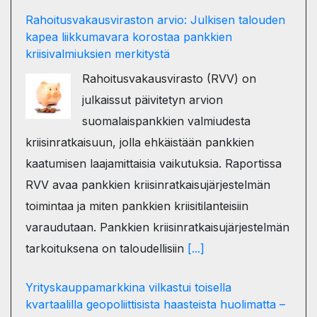
Rahoitusvakausviraston arvio: Julkisen talouden
kapea liikkumavara korostaa pankkien
kriisivalmiuksien merkitystä
Rahoitusvakausvirasto (RVV) on
julkaissut päivitetyn arvion
suomalaispankkien valmiudesta
kriisinratkaisuun, jolla ehkäistään pankkien
kaatumisen laajamittaisia vaikutuksia. Raportissa
RVV avaa pankkien kriisinratkaisujärjestelmän
toimintaa ja miten pankkien kriisitilanteisiin
varaudutaan. Pankkien kriisinratkaisujärjestelmän
tarkoituksena on taloudellisiin
[...]
Yrityskauppamarkkina vilkastui toisella
kvartaalilla geopoliittisista haasteista huolimatta –