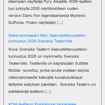
eteenpäin näyttelijä Pyry Äikäälle. KOM-teatteri
tuo syksyllä 2026 näyttämölleen uuden
version Dario Fon legendaarisesta Mysterio
Buffosta. Yhden näyttelijän
[...]
Näkövammaisten liitto: Saavutettavuusteko-
tunnustus 2026 Svenska Teaternille
Kuva: Svenska Teatern Saavutettavuusteko-
tunnustus 2026 on myönnetty Svenska
Teaternille. Teatterilla on käytössään Subtitle
Mobile -sovellus, jonka avulla voidaan tarjota
näkövammaisille katsojille kuvailutulkkaus
tiettyihin esityksiin päivittäin. Svenska Teatern on
edelläkävijä teatterin
[...]
KOM-teatterin Poiskatsojat tarkastelee