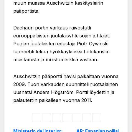
muun muassa Auschwitzin keskitysleirin
pääportista.
Dachaun portin varkaus raivostutti
eurooppalaisten juutalaisyhteisöjen johtajat.
Puolan juutalaisten edustaja Piotr Cywinski
luonnehti tekoa hyökkäykseksi holokaustin
muistamista ja muistomerkkiä vastaan.
Auschwitzin pääportti hävisi paikaltaan vuonna
2009. Tuon varkauden suunnitteli ruotsalainen
uusnatsi Anders Högström. Portti löydettiin ja
palautettiin paikalleen vuonna 2011.
Ministerio del Interior:
AP: Espanjan poliisi