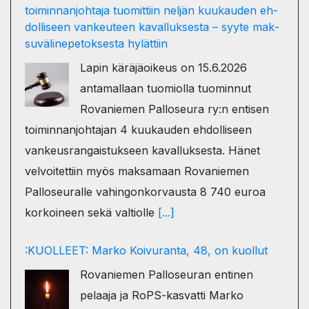
toiminnanjohtaja tuo­mit­tiin neljän kuu­kau­den eh­
dol­li­seen van­keu­teen ka­val­luk­ses­ta – syyte mak­
su­vä­li­ne­pe­tok­ses­ta hy­lät­tiin
Lapin käräjäoikeus on 15.6.2026
antamallaan tuomiolla tuominnut
Rovaniemen Palloseura ry:n entisen
toiminnanjohtajan 4 kuukauden ehdolliseen
vankeusrangaistukseen kavalluksesta. Hänet
velvoitettiin myös maksamaan Rovaniemen
Palloseuralle vahingonkorvausta 8 740 euroa
korkoineen sekä valtiolle
[...]
:KUOLLEET: Marko Koivuranta, 48, on kuollut
Rovaniemen Palloseuran entinen
pelaaja ja RoPS-kasvatti Marko