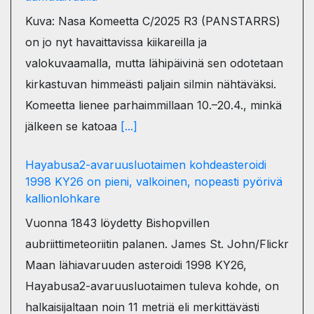
Kuva: Nasa Komeetta C/2025 R3 (PANSTARRS)
on jo nyt havaittavissa kiikareilla ja
valokuvaamalla, mutta lähipäivinä sen odotetaan
kirkastuvan himmeästi paljain silmin nähtäväksi.
Komeetta lienee parhaimmillaan 10.–20.4., minkä
jälkeen se katoaa
[...]
Hayabusa2-avaruusluotaimen kohdeasteroidi
1998 KY26 on pieni, valkoinen, nopeasti pyörivä
kallionlohkare
Vuonna 1843 löydetty Bishopvillen
aubriittimeteoriitin palanen. James St. John/Flickr
Maan lähiavaruuden asteroidi 1998 KY26,
Hayabusa2-avaruusluotaimen tuleva kohde, on
halkaisijaltaan noin 11 metriä eli merkittävästi