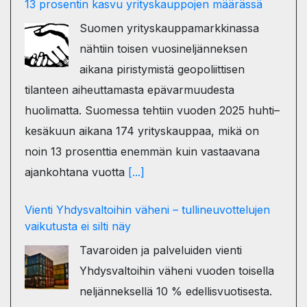
13 prosentin kasvu yrityskauppojen määrässä
Suomen yrityskauppamarkkinassa
nähtiin toisen vuosineljänneksen
aikana piristymistä geopoliittisen
tilanteen aiheuttamasta epävarmuudesta
huolimatta. Suomessa tehtiin vuoden 2025 huhti–
kesäkuun aikana 174 yrityskauppaa, mikä on
noin 13 prosenttia enemmän kuin vastaavana
ajankohtana vuotta
[...]
Vienti Yhdysvaltoihin väheni – tullineuvottelujen
vaikutusta ei silti näy
Tavaroiden ja palveluiden vienti
Yhdysvaltoihin väheni vuoden toisella
neljänneksellä 10 % edellisvuotisesta.