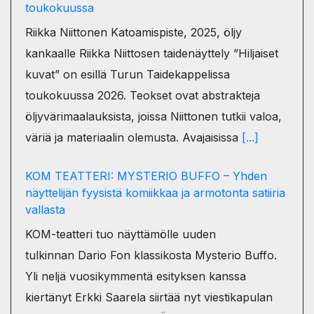
toukokuussa
Riikka Niittonen Katoamispiste, 2025, öljy
kankaalle Riikka Niittosen taidenäyttely ”Hiljaiset
kuvat” on esillä Turun Taidekappelissa
toukokuussa 2026. Teokset ovat abstrakteja
öljyvärimaalauksista, joissa Niittonen tutkii valoa,
väriä ja materiaalin olemusta. Avajaisissa
[...]
KOM TEATTERI: MYSTERIO BUFFO – Yhden
näyttelijän fyysistä komiikkaa ja armotonta satiiria
vallasta
KOM-teatteri tuo näyttämölle uuden
tulkinnan Dario Fon klassikosta Mysterio Buffo.
Yli neljä vuosikymmentä esityksen kanssa
kiertänyt Erkki Saarela siirtää nyt viestikapulan