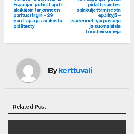
Post
Espanjan poliisi hajotti
pidätti naisten
alaikäisiä tarjonneen
salakuljettamisesta
navigation
paritusringin – 29
epäiltyjä –
parittajaa ja asiakasta
väärennettyjä passeja
pidätetty
ja suomalaisia
turistiviisumeja
By
kerttuvali
Related Post