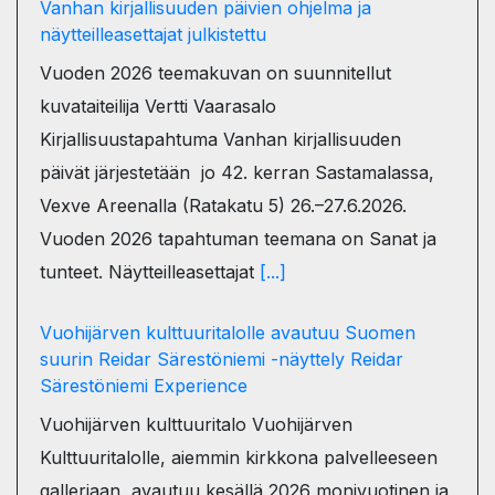
Vanhan kirjallisuuden päivien ohjelma ja
näytteilleasettajat julkistettu
Vuoden 2026 teemakuvan on suunnitellut
kuvataiteilija Vertti Vaarasalo
Kirjallisuustapahtuma Vanhan kirjallisuuden
päivät järjestetään jo 42. kerran Sastamalassa,
Vexve Areenalla (Ratakatu 5) 26.–27.6.2026.
Vuoden 2026 tapahtuman teemana on Sanat ja
tunteet. Näytteilleasettajat
[...]
Vuohijärven kulttuuritalolle avautuu Suomen
suurin Reidar Särestöniemi -näyttely Reidar
Särestöniemi Experience
Vuohijärven kulttuuritalo Vuohijärven
Kulttuuritalolle, aiemmin kirkkona palvelleeseen
galleriaan, avautuu kesällä 2026 monivuotinen ja