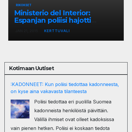
RIKOKSET
Ministerio del Interior:
Espanjan poliisi hajotti
alaikäisiä tarjonneen
JAN 21, 2015
KERTTUVALI
paritusringin – 29 parittajaa ja
asiakasta pidätetty
Kotimaan Uutiset
:KADONNEET: Kun poliisi tiedottaa kadonneesta,
on kyse aina vakavasta tilanteesta
Poliisi tiedottaa eri puolilla Suomea
kadonneista henkilöistä päivittäin.
Välillä ihmiset ovat olleet kadoksissa
vain pienen hetken. Poliisi ei koskaan tiedota