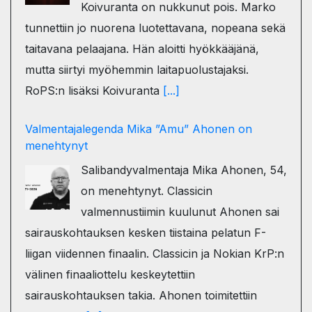
Koivuranta on nukkunut pois. Marko
tunnettiin jo nuorena luotettavana, nopeana sekä
taitavana pelaajana. Hän aloitti hyökkääjänä,
mutta siirtyi myöhemmin laitapuolustajaksi.
RoPS:n lisäksi Koivuranta
[...]
Valmentajalegenda Mika ”Amu” Ahonen on
menehtynyt
Salibandyvalmentaja Mika Ahonen, 54,
on menehtynyt. Classicin
valmennustiimin kuulunut Ahonen sai
sairauskohtauksen kesken tiistaina pelatun F-
liigan viidennen finaalin. Classicin ja Nokian KrP:n
välinen finaaliottelu keskeytettiin
sairauskohtauksen takia. Ahonen toimitettiin