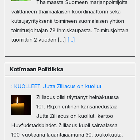
Thaimaasta Suomeen marjanpoimijoita
välittäneen thaimaalaisen koordinaattorin sekä
kutsujayrityksenä toimineen suomalaisen yhtiön
toimitusjohtajan 78 ihmiskaupasta. Toimitusjohtaja
tuomittiin 2 vuoden […]
[...]
Kotimaan Politiikka
: KUOLLEET: Jutta Zilliacus on kuollut
Zilliacus olisi täyttänyt heinäkuussa
101. Rkp:n entinen kansanedustaja
Jutta Zilliacus on kuollut, kertoo
Huvfudstadsbladet. Zilliacus kuoli sairaalassa
100-vuotiaana lauantaiaamuna 30. toukokuuta.