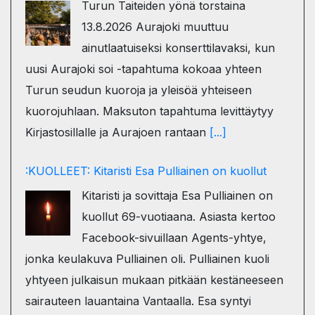
Turun Taiteiden yönä torstaina
13.8.2026 Aurajoki muuttuu
ainutlaatuiseksi konserttilavaksi, kun
uusi Aurajoki soi -tapahtuma kokoaa yhteen
Turun seudun kuoroja ja yleisöä yhteiseen
kuorojuhlaan. Maksuton tapahtuma levittäytyy
Kirjastosillalle ja Aurajoen rantaan
[...]
:KUOLLEET: Kitaristi Esa Pulliainen on kuollut
Kitaristi ja sovittaja Esa Pulliainen on
kuollut 69-vuotiaana. Asiasta kertoo
Facebook-sivuillaan Agents-yhtye,
jonka keulakuva Pulliainen oli. Pulliainen kuoli
yhtyeen julkaisun mukaan pitkään kestäneeseen
sairauteen lauantaina Vantaalla. Esa syntyi