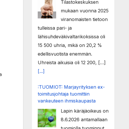
Tilastokeskuksen
mukaan vuonna 2025
viranomaisten tietoon
tulleissa pari- ja
lähisuhdeväkivaltarikoksissa oli
15 500 uhria, mikä on 20,2 %
edellisvuotista enemmän.
Uhreista aikuisia oli 12 200, […]
[...]
a
:TUOMIOT: Marjayrityksen ex-
toimitusjohtaja tuomittiin
vankeuteen ihmiskaupasta
Lapin käräjäoikeus on
8.6.2026 antamallaan
tuomiolla tuominnut