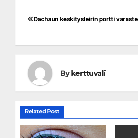
Dachaun keskitysleirin portti varastet
Post
navigation
By
kerttuvali
Related Post