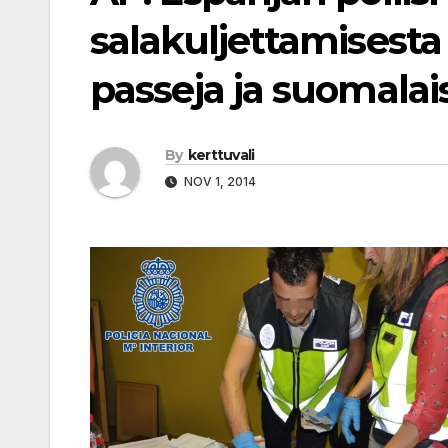
salakuljettamisesta 
passeja ja suomalais
By
kerttuvali
NOV 1, 2014