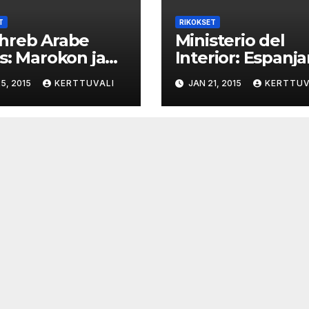
T
RIKOKSET
hreb Arabe
Ministerio del
s: Marokon ja
Interior: Espanj
njan
poliisi hajotti
5, 2015
KERTTUVALI
JAN 21, 2015
KERTTUV
nomaiset
alaikäisiä
varikoivat
tarjonneen
meniä tonneja
paritusringin – 2
sta
parittajaa ja
asiakasta pidäte