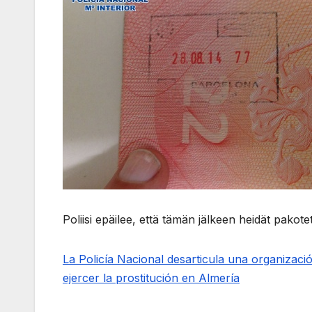
Poliisi epäilee, että tämän jälkeen heidät pakot
La Policía Nacional desarticula una organizaci
ejercer la prostitución en Almería