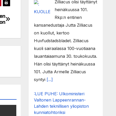
Zilliacus olisi täyttänyt
heinäkuussa 101.
een
Rkp:n entinen
oon
kansanedustaja Jutta Zilliacus
on kuollut, kertoo
Huvfudstadsbladet. Zilliacus
kuoli sairaalassa 100-vuotiaana
lauantaiaamuna 30. toukokuuta.
Hän olisi täyttänyt heinäkuussa
101. Jutta Armelle Zilliacus
syntyi
[...]
:LUE PUHE: Ulkoministeri
Valtonen Lappeenrannan-
Lahden teknillisen yliopiston
kunniatohtoriksi