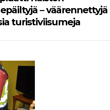
epäiltyjä – väärennettyjä
ia turistiviisumeja