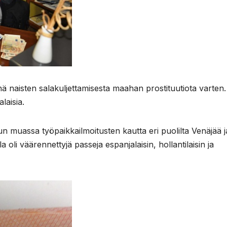
ynä naisten salakuljettamisesta maahan prostituutiota varten.
laisia.
n muassa työpaikkailmoitusten kautta eri puolilta Venäjää j
la oli väärennettyjä passeja espanjalaisin, hollantilaisin ja