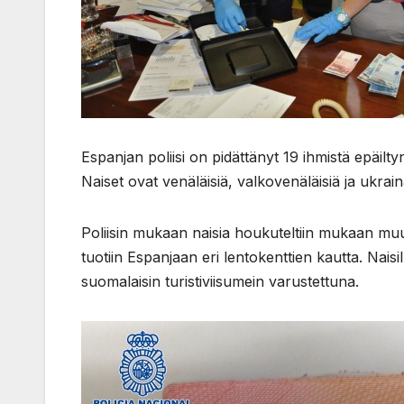
Espanjan poliisi on pidättänyt 19 ihmistä epäilt
Naiset ovat venäläisiä, valkovenäläisiä ja ukraina
Poliisin mukaan naisia houkuteltiin mukaan muu
tuotiin Espanjaan eri lentokenttien kautta. Naisil
suomalaisin turistiviisumein varustettuna.