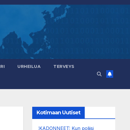
RI
URHEILUA
TERVEYS
Kotimaan Uutiset
:KADONNEET: Kun poliisi