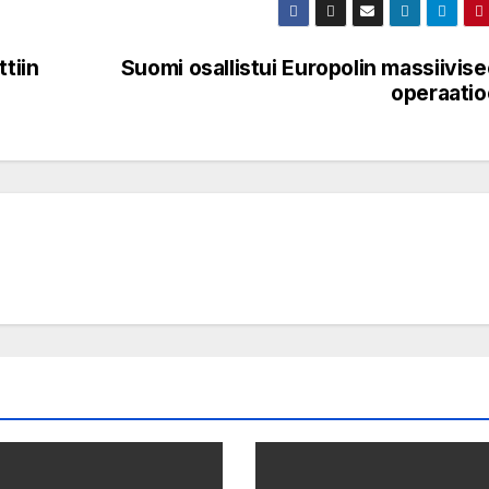
tiin
Suomi osallistui Europolin massiivis
operaati