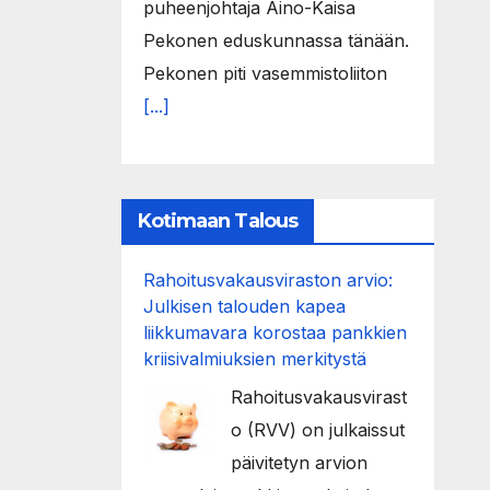
puheenjohtaja Aino-Kaisa
Pekonen eduskunnassa tänään.
Pekonen piti vasemmistoliiton
[...]
Kotimaan Talous
Rahoitusvakausviraston arvio:
Julkisen talouden kapea
liikkumavara korostaa pankkien
kriisivalmiuksien merkitystä
Rahoitusvakausvirast
o (RVV) on julkaissut
päivitetyn arvion