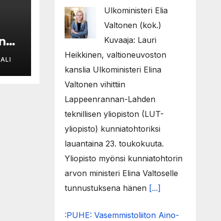
Ulkoministeri Elia
Valtonen (kok.)
an
Kuvaaja: Lauri
Heikkinen, valtioneuvoston
ALI
kanslia Ulkoministeri Elina
Valtonen vihittiin
9
Lappeenrannan-Lahden
tty
teknillisen yliopiston (LUT-
yliopisto) kunniatohtoriksi
lauantaina 23. toukokuuta.
Yliopisto myönsi kunniatohtorin
arvon ministeri Elina Valtoselle
tunnustuksena hänen
[...]
:PUHE: Vasemmistoliiton Aino-