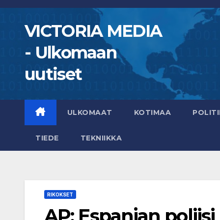
Skip
to
VICTORIA MEDIA
content
- Ulkomaan
uutiset
ULKOMAAT
KOTIMAA
POLITI
TIEDE
TEKNIIKKA
RIKOKSET
AP: Espanjan poliisi