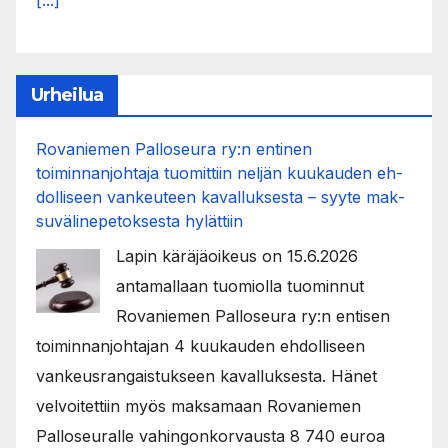
[...]
Urheilua
Rovaniemen Palloseura ry:n entinen
toiminnanjohtaja tuo­mit­tiin neljän kuu­kau­den eh­
dol­li­seen van­keu­teen ka­val­luk­ses­ta – syyte mak­
su­vä­li­ne­pe­tok­ses­ta hy­lät­tiin
Lapin käräjäoikeus on 15.6.2026
antamallaan tuomiolla tuominnut
Rovaniemen Palloseura ry:n entisen
toiminnanjohtajan 4 kuukauden ehdolliseen
vankeusrangaistukseen kavalluksesta. Hänet
velvoitettiin myös maksamaan Rovaniemen
Palloseuralle vahingonkorvausta 8 740 euroa