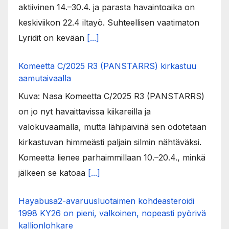
aktiivinen 14.–30.4. ja parasta havaintoaika on
keskiviikon 22.4 iltayö. Suhteellisen vaatimaton
Lyridit on kevään
[...]
Komeetta C/2025 R3 (PANSTARRS) kirkastuu
aamutaivaalla
Kuva: Nasa Komeetta C/2025 R3 (PANSTARRS)
on jo nyt havaittavissa kiikareilla ja
valokuvaamalla, mutta lähipäivinä sen odotetaan
kirkastuvan himmeästi paljain silmin nähtäväksi.
Komeetta lienee parhaimmillaan 10.–20.4., minkä
jälkeen se katoaa
[...]
Hayabusa2-avaruusluotaimen kohdeasteroidi
1998 KY26 on pieni, valkoinen, nopeasti pyörivä
kallionlohkare