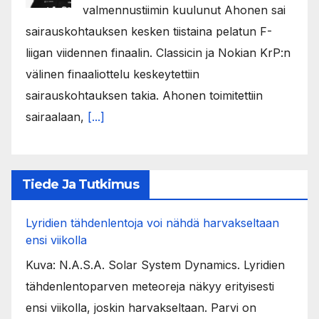
valmennustiimin kuulunut Ahonen sai
sairauskohtauksen kesken tiistaina pelatun F-
liigan viidennen finaalin. Classicin ja Nokian KrP:n
välinen finaaliottelu keskeytettiin
sairauskohtauksen takia. Ahonen toimitettiin
sairaalaan,
[...]
Tiede Ja Tutkimus
Lyridien tähdenlentoja voi nähdä harvakseltaan
ensi viikolla
Kuva: N.A.S.A. Solar System Dynamics. Lyridien
tähdenlentoparven meteoreja näkyy erityisesti
ensi viikolla, joskin harvakseltaan. Parvi on