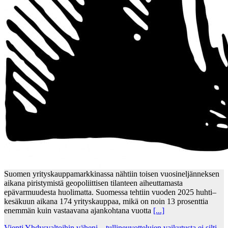
Suomen yrityskauppamarkkinassa nähtiin toisen vuosineljänneksen
aikana piristymistä geopoliittisen tilanteen aiheuttamasta
epävarmuudesta huolimatta. Suomessa tehtiin vuoden 2025 huhti–
kesäkuun aikana 174 yrityskauppaa, mikä on noin 13 prosenttia
enemmän kuin vastaavana ajankohtana vuotta
[...]
Vienti Yhdysvaltoihin väheni – tullineuvottelujen vaikutusta ei silti