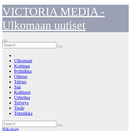
Skip
VICTORIA MEDIA -
to
content
Ulkomaan uutiset
Ulkomaat
Kotimaa
Politiikka
Oikeus
Talous
Sää
Kulttuuri
Urheilua
Terveys
Tiede
Tekniikka
Rikokset