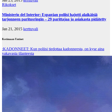
Jan 25, 2015
kerttuvali
Rikokset
Ministerio del Interior: Espanjan poliisi hajotti alaikäisiä
tarjonneen paritusringin – 29 parittajaa ja asiakasta pidätetty
Jan 21, 2015
kerttuvali
Kotimaan Uutiset
:KADONNEET: Kun poliisi tiedottaa kadonneesta, on kyse aina
vakavasta tilanteesta