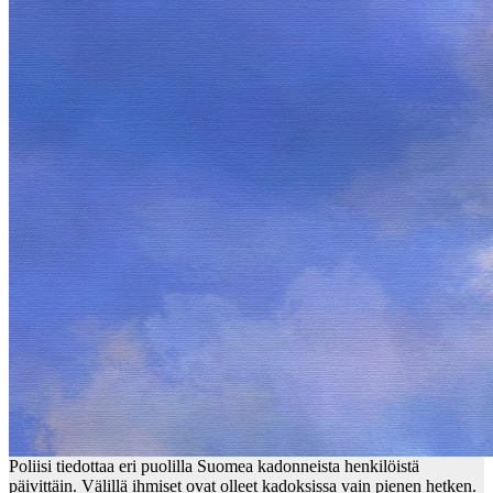
Poliisi tiedottaa eri puolilla Suomea kadonneista henkilöistä
päivittäin. Välillä ihmiset ovat olleet kadoksissa vain pienen hetken.