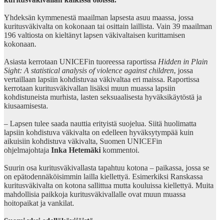
Yhdeksän kymmenestä maailman lapsesta asuu maassa, jossa
kuritusväkivalta on kokonaan tai osittain laillista. Vain 39 maailman
196 valtiosta on kieltänyt lapsen väkivaltaisen kurittamisen
kokonaan.
Asiasta kerrotaan UNICEFin tuoreessa raportissa
Hidden in Plain
Sight: A statistical analysis of violence against children
, jossa
vertaillaan lapsiin kohdistuvaa väkivaltaa eri maissa. Raportissa
kerrotaan kuritusväkivallan lisäksi muun muassa lapsiin
kohdistuneista murhista, lasten seksuaalisesta hyväksikäytöstä ja
kiusaamisesta.
– Lapsen tulee saada nauttia erityistä suojelua. Siitä huolimatta
lapsiin kohdistuva väkivalta on edelleen hyväksytympää kuin
aikuisiin kohdistuva väkivalta, Suomen UNICEFin
ohjelmajohtaja
Inka Hetemäki
kommentoi.
Suurin osa kuritusväkivallasta tapahtuu kotona – paikassa, jossa se
on epätodennäköisimmin lailla kiellettyä. Esimerkiksi Ranskassa
kuritusväkivalta on kotona sallittua mutta kouluissa kiellettyä. Muita
mahdollisia paikkoja kuritusväkivallalle ovat muun muassa
hoitopaikat ja vankilat.