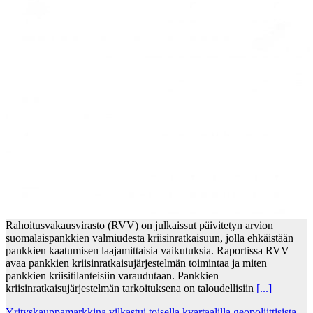
Rahoitusvakausvirasto (RVV) on julkaissut päivitetyn arvion
suomalaispankkien valmiudesta kriisinratkaisuun, jolla ehkäistään
pankkien kaatumisen laajamittaisia vaikutuksia. Raportissa RVV
avaa pankkien kriisinratkaisujärjestelmän toimintaa ja miten
pankkien kriisitilanteisiin varaudutaan. Pankkien
kriisinratkaisujärjestelmän tarkoituksena on taloudellisiin
[...]
Yrityskauppamarkkina vilkastui toisella kvartaalilla geopoliittisista