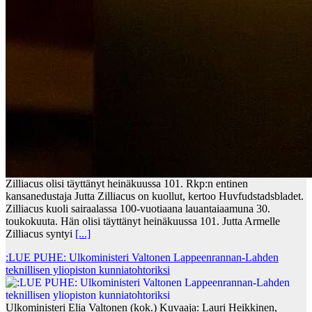
Zilliacus olisi täyttänyt heinäkuussa 101. Rkp:n entinen
kansanedustaja Jutta Zilliacus on kuollut, kertoo Huvfudstadsbladet.
Zilliacus kuoli sairaalassa 100-vuotiaana lauantaiaamuna 30.
toukokuuta. Hän olisi täyttänyt heinäkuussa 101. Jutta Armelle
Zilliacus syntyi
[...]
:LUE PUHE: Ulkoministeri Valtonen Lappeenrannan-Lahden
teknillisen yliopiston kunniatohtoriksi
Ulkoministeri Elia Valtonen (kok.) Kuvaaja: Lauri Heikkinen,