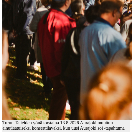
Turun Taiteiden yönä torstaina 13.8.2026 Aurajoki muuttuu
ainutlaatuiseksi konserttilavaksi, kun uusi Aurajoki soi -tapahtuma