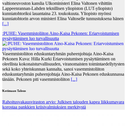
valtioneuvoston kanslia Ulkoministeri Elina Valtonen vihittiin
Lappeenrannan-Lahden teknillisen yliopiston (LUT-yliopisto)
kunniatohtoriksi lauantaina 23. toukokuuta. Yliopisto myönsi
kunniatohtorin arvon ministeri Elina Valtoselle tunnustuksena hänen
[...]
:PUHE: Vasemmistoliiton Aino-Kaisa Pekonen: Eriarvoistumisen
pysäyttäminen luo turvallisuutta
Vasemmistoliiton eduskuntaryhmän puheenjohtaja Aino-Kaisa
Pekonen Kuva: Hilla Kurki Eriarvoistumisen pysäyttäminen on
oleellista kokonaisturvallisuuden, viranomaisten toimintaedellytysten
sekä koko yhteiskunnan kannalta, sanoi vasemmistoliiton
eduskuntaryhmän puheenjohtaja Aino-Kaisa Pekonen eduskunnassa
tänään. Pekonen piti vasemmistoliiton
[...]
Kotimaan Talous
Rahoitusvakausviraston arvio: Julkisen talouden kapea liikkumavara
korostaa pankkien kriisivalmiuksien merkitystä