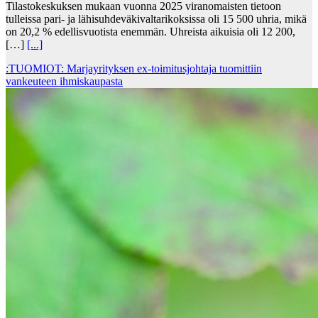
Tilastokeskuksen mukaan vuonna 2025 viranomaisten tietoon
tulleissa pari- ja lähisuhdeväkivaltarikoksissa oli 15 500 uhria, mikä
on 20,2 % edellisvuotista enemmän. Uhreista aikuisia oli 12 200,
[…]
[...]
:TUOMIOT: Marjayrityksen ex-toimitusjohtaja tuomittiin
vankeuteen ihmiskaupasta