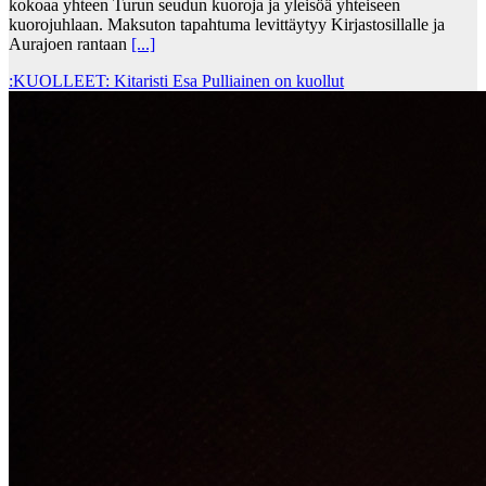
kokoaa yhteen Turun seudun kuoroja ja yleisöä yhteiseen
kuorojuhlaan. Maksuton tapahtuma levittäytyy Kirjastosillalle ja
Aurajoen rantaan
[...]
:KUOLLEET: Kitaristi Esa Pulliainen on kuollut