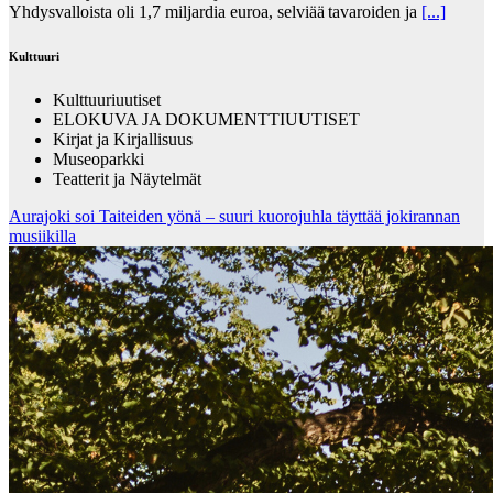
Yhdysvalloista oli 1,7 miljardia euroa, selviää tavaroiden ja
[...]
Kulttuuri
Kulttuuriuutiset
ELOKUVA JA DOKUMENTTIUUTISET
Kirjat ja Kirjallisuus
Museoparkki
Teatterit ja Näytelmät
Aurajoki soi Taiteiden yönä – suuri kuorojuhla täyttää jokirannan
musiikilla