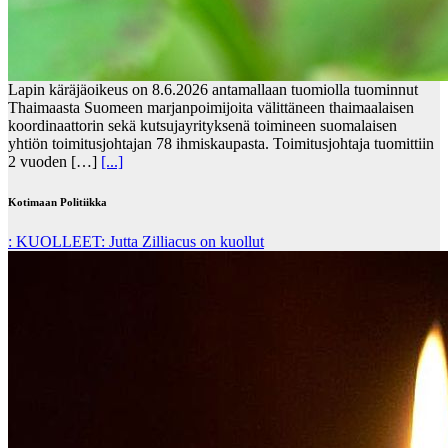
Lapin käräjäoikeus on 8.6.2026 antamallaan tuomiolla tuominnut
Thaimaasta Suomeen marjanpoimijoita välittäneen thaimaalaisen
koordinaattorin sekä kutsujayrityksenä toimineen suomalaisen
yhtiön toimitusjohtajan 78 ihmiskaupasta. Toimitusjohtaja tuomittiin
2 vuoden […]
[...]
Kotimaan Politiikka
: KUOLLEET: Jutta Zilliacus on kuollut