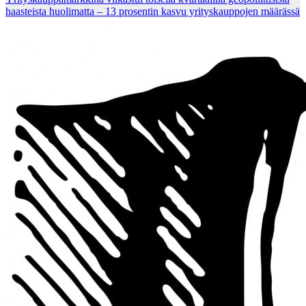
haasteista huolimatta – 13 prosentin kasvu yrityskauppojen määrässä