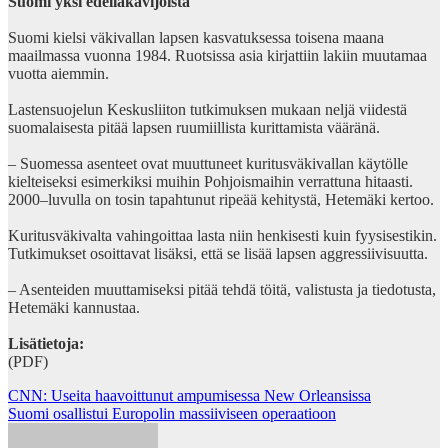
Suomi yksi edelläkävijöistä
Suomi kielsi väkivallan lapsen kasvatuksessa toisena maana
maailmassa vuonna 1984. Ruotsissa asia kirjattiin lakiin muutamaa
vuotta aiemmin.
Lastensuojelun Keskusliiton tutkimuksen mukaan neljä viidestä
suomalaisesta pitää lapsen ruumiillista kurittamista vääränä.
– Suomessa asenteet ovat muuttuneet kuritusväkivallan käytölle
kielteiseksi esimerkiksi muihin Pohjoismaihin verrattuna hitaasti.
2000–luvulla on tosin tapahtunut ripeää kehitystä, Hetemäki kertoo.
Kuritusväkivalta vahingoittaa lasta niin henkisesti kuin fyysisestikin.
Tutkimukset osoittavat lisäksi, että se lisää lapsen aggressiivisuutta.
– Asenteiden muuttamiseksi pitää tehdä töitä, valistusta ja tiedotusta,
Hetemäki kannustaa.
Lisätietoja:
(PDF)
Post
CNN: Useita haavoittunut ampumisessa New Orleansissa
Suomi osallistui Europolin massiiviseen operaatioon
navigation