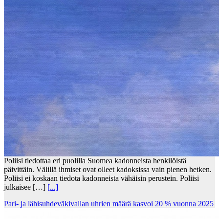
Poliisi tiedottaa eri puolilla Suomea kadonneista henkilöistä
päivittäin. Välillä ihmiset ovat olleet kadoksissa vain pienen hetken.
Poliisi ei koskaan tiedota kadonneista vähäisin perustein. Poliisi
julkaisee […]
[...]
Pari- ja lähisuhdeväkivallan uhrien määrä kasvoi 20 % vuonna 2025