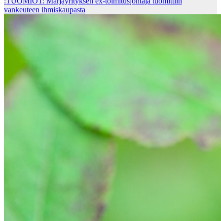
:TUOMIOT: Marjayrityksen ex-toimitusjohtaja tuomittiin
vankeuteen ihmiskaupasta