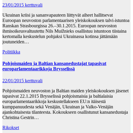
23/01/2015
kerttuvali
Ukrainan kriisi ja sananvapauteen liittyvät aiheet hallitsevat
Euroopan neuvoston parlamentaarisen yleiskokouksen talvi-istuntoa
Ranskan Strasbourgissa 26.–30.1.2015. Euroopan neuvoston
ihmisoikeusvaltuutettu Nils Muižnieks osallistuu istuntoon tiistaina
kertomalla keskustelun pohjaksi Ukrainassa kotinsa jättämään
joutuneiden…
Politiikka
Pohjoismaiden ja Baltian kansanedustajat tapasivat
europarlamentaarikkoja Brysselissä
22/01/2015
kerttuvali
Pohjoismaiden neuvoston ja Baltian maiden yleiskokouksen jäsenet
tapasivat 22.1.2015 Brysselissä pohjoismaisia ja baltialaisia
europarlamentaarikkoja keskustellakseen EU:n itäisestä
kumppanuudesta sekä Venäjän, Ukrainan ja Valko-Venäjän
ajankohtaisesta tilanteesta. Kokoukseen osallistunut kansanedustaja
Christina Gestrin…
Rikokset