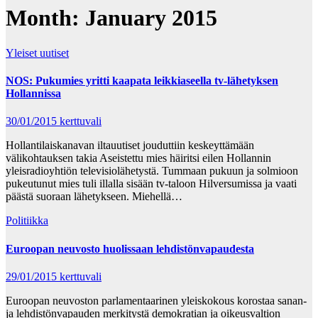
Month:
January 2015
Yleiset uutiset
NOS: Pukumies yritti kaapata leikkiaseella tv-lähetyksen
Hollannissa
30/01/2015
kerttuvali
Hollantilaiskanavan iltauutiset jouduttiin keskeyttämään
välikohtauksen takia Aseistettu mies häiritsi eilen Hollannin
yleisradioyhtiön televisiolähetystä. Tummaan pukuun ja solmioon
pukeutunut mies tuli illalla sisään tv-taloon Hilversumissa ja vaati
päästä suoraan lähetykseen. Miehellä…
Politiikka
Euroopan neuvosto huolissaan lehdistönvapaudesta
29/01/2015
kerttuvali
Euroopan neuvoston parlamentaarinen yleiskokous korostaa sanan-
ja lehdistönvapauden merkitystä demokratian ja oikeusvaltion