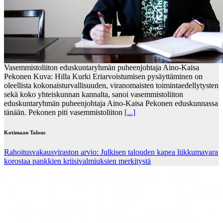
Vasemmistoliiton eduskuntaryhmän puheenjohtaja Aino-Kaisa
Pekonen Kuva: Hilla Kurki Eriarvoistumisen pysäyttäminen on
oleellista kokonaisturvallisuuden, viranomaisten toimintaedellytysten
sekä koko yhteiskunnan kannalta, sanoi vasemmistoliiton
eduskuntaryhmän puheenjohtaja Aino-Kaisa Pekonen eduskunnassa
tänään. Pekonen piti vasemmistoliiton
[...]
Kotimaan Talous
Rahoitusvakausviraston arvio: Julkisen talouden kapea liikkumavara
korostaa pankkien kriisivalmiuksien merkitystä