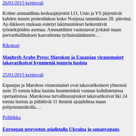
26/01/2015
kerttuvali
Kolme ammatillista keskusjärjestöä LO, Unio ja YS järjestävät
kahden tunnin protestilakon koko Norjassa tammikuun 28. päivänä.
Ay-liikkeen mukaan esitetyt lakimuutokset heikentävät
työntekijöiden asemaa. Ammattiliitot vastustavat jyrkästi maan
porvarihallituksen kaavailemia työlainsäädännön…
Rikokset
Maghreb Arabe Press: Marokon ja Espanjan viranomaiset
takavarikoivat kymmeniä tonneja hasista
25/01/2015
kerttuvali
Espanjan ja Marokon viranomaiset ovat takavarikoineet yhteensä
noin 35 tonnia kiloa hasista huumerinkiä vastaan kohdistetuissa
operaatioissa. Marokossa turvallisuusjoukot takavarikoivat liki 24
tonnia hasista ja pidättivät 11 ihmistä ajojahdissa maan
pohjoisrannikolla.…
Politiikka
Euroopan neuvoston asialistalla Ukraina ja sananvapaus