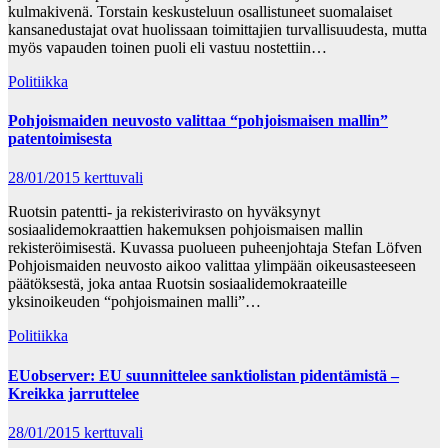
kulmakivenä. Torstain keskusteluun osallistuneet suomalaiset
kansanedustajat ovat huolissaan toimittajien turvallisuudesta, mutta
myös vapauden toinen puoli eli vastuu nostettiin…
Politiikka
Pohjoismaiden neuvosto valittaa “pohjoismaisen mallin”
patentoimisesta
28/01/2015
kerttuvali
Ruotsin patentti- ja rekisterivirasto on hyväksynyt
sosiaalidemokraattien hakemuksen pohjoismaisen mallin
rekisteröimisestä. Kuvassa puolueen puheenjohtaja Stefan Löfven
Pohjoismaiden neuvosto aikoo valittaa ylimpään oikeusasteeseen
päätöksestä, joka antaa Ruotsin sosiaalidemokraateille
yksinoikeuden “pohjoismainen malli”…
Politiikka
EUobserver: EU suunnittelee sanktiolistan pidentämistä –
Kreikka jarruttelee
28/01/2015
kerttuvali