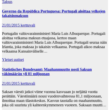
Talous
Governo da República Portuguesa: Portugali aloittaa velkojen
takaisinmaksun
21/01/2015
kerttuvali
Portugalin valtiovarainministeri Maria Luis Albuquerque. Portugali
aloittaa velkansa maksun etuajassa, kertoo maan
valtiovarainministeri Maria Luis Albuquerque. Portugali seuraa näin
Irlantia, joka maksaa jo takaisin velkaansa. Portugali aikoo maksaa
velkaansa Kansainväliselle…
Yleiset uutiset
Statistisches Bundesamt: Maahanmuutto nosti Saksan
väkimäärän yli 81 miljoonan
21/01/2015
kerttuvali
Saksan väestö jatkoi viime vuonna kasvuaan jo neljättä vuotta
perättäin. Väestömäärä nousi vuodenvaihteessa 81,1 miljoonaan,
ilmoittaa maan tilastokeskus. Kasvun taustalla on maahanmuutto,
joka oli suurinta yli kahteenkymmeneen vuoteen. Saksaan muutti…