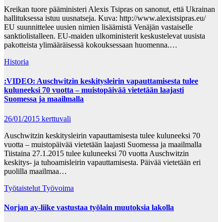
Kreikan tuore pääministeri Alexis Tsipras on sanonut, että Ukrainan
hallituksessa istuu uusnatseja. Kuva: http://www.alexistsipras.eu/
EU suunnittelee uusien nimien lisäämistä Venäjän vastaiselle
sanktiolistalleen. EU-maiden ulkoministerit keskustelevat uusista
pakotteista ylimääräisessä kokouksessaan huomenna.…
Historia
:VIDEO: Auschwitzin keskitysleirin vapauttamisesta tulee
kuluneeksi 70 vuotta – muistopäivää vietetään laajasti
Suomessa ja maailmalla
26/01/2015
kerttuvali
Auschwitzin keskitysleirin vapauttamisesta tulee kuluneeksi 70
vuotta – muistopäivää vietetään laajasti Suomessa ja maailmalla
Tiistaina 27.1.2015 tulee kuluneeksi 70 vuotta Auschwitzin
keskitys- ja tuhoamisleirin vapauttamisesta. Päivää vietetään eri
puolilla maailmaa…
Työtaistelut
Työvoima
Norjan ay-liike vastustaa työlain muutoksia lakolla