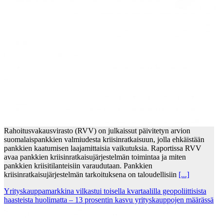
Rahoitusvakausvirasto (RVV) on julkaissut päivitetyn arvion
suomalaispankkien valmiudesta kriisinratkaisuun, jolla ehkäistään
pankkien kaatumisen laajamittaisia vaikutuksia. Raportissa RVV
avaa pankkien kriisinratkaisujärjestelmän toimintaa ja miten
pankkien kriisitilanteisiin varaudutaan. Pankkien
kriisinratkaisujärjestelmän tarkoituksena on taloudellisiin
[...]
Yrityskauppamarkkina vilkastui toisella kvartaalilla geopoliittisista
haasteista huolimatta – 13 prosentin kasvu yrityskauppojen määrässä