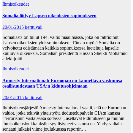
Ihmisoikeudet
Somalia liittyy Lapsen oikeuksien sopimukseen
20/01/2015
kerttuvali
Somaliasta on tullut 194. valtio maailmassa, joka on ratifioinut
Lapsen oikeuksien yleissopimuksen. Tämän myötä Somalia on
velvoitettu edistämään kaikkia sopimuksessa lueteltuja lapselle
kuuluvia oikeuksia. Somalian presidentti Hassan Sheikh Mohamud
allekirjoitti…
Ihmisoikeudet
Amnesty International: Euroopan on kannettava vastuunsa
osallisuudestaan USA:n kidutusohjelmaan
20/01/2015
kerttuvali
Ihmisoikeusjärjestö Amnesty International vaatii, että ne Euroopan
valtiot, jotka tekivät yhteistyötä tiedustelupalvelu CIA:n kanssa
”terrorismin vastaisessa sodassa”, asettavat kidutukseen ja muihin
ihmisoikeusloukkauksiin syyllistyneet vastuuseen. Yhdysvaltain
senaatti julkaisi viime joulukuussa raportin…