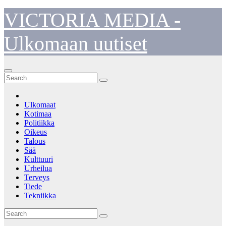
Skip
VICTORIA MEDIA -
to
content
Ulkomaan uutiset
Ulkomaat
Kotimaa
Politiikka
Oikeus
Talous
Sää
Kulttuuri
Urheilua
Terveys
Tiede
Tekniikka