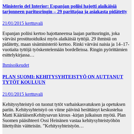
Ministerio del Interior: Espanjan poliisi hajotti alaikäisiä
tarjonneen paritusringin – 29 parittajaa ja asiakasta pidätetty
21/01/2015
kerttuvali
Espanjan poliisi kertoo hajottaneensa laajan paritusringin, joka
värväsi prostituoiduiksi myös alaikäisiä tyttöjä. 29 ihmistä on
pidätetty, maan sisäministeriö kertoo. Rinki värväsi naisia ja 14–17-
vuotiaita tyttöjä työskentelemään bordelleissa. Ringin pyörittämien
esittelykirjassa…
Ihmisoikeudet
PLAN SUOMI: KEHITYSYHTEISTYÖ ON AUTTANUT
TYTÖT KOULUUN
21/01/2015
kerttuvali
Kehitysyhteistyö on tuonut tytöt varhaiskasvatuksen ja opetuksen
pariin. Kehitysyhteistyö on viime päivinä herättänyt keskustelua
Matti KääriäisenKehitysavun kirous -kirjan julkaisun myötä. Plan
Suomen pääsihteeri Ossi Heinänen vastaa kehitysyhteistyöhön
liitettyihin väitteisiin. ”Kehitysyhteistyön…