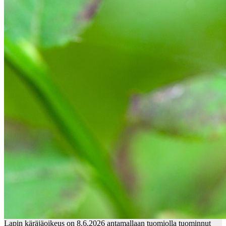
Lapin käräjäoikeus on 8.6.2026 antamallaan tuomiolla tuominnut