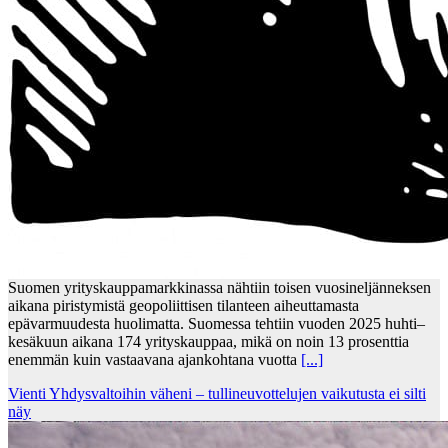
Suomen yrityskauppamarkkinassa nähtiin toisen vuosineljänneksen
aikana piristymistä geopoliittisen tilanteen aiheuttamasta
epävarmuudesta huolimatta. Suomessa tehtiin vuoden 2025 huhti–
kesäkuun aikana 174 yrityskauppaa, mikä on noin 13 prosenttia
enemmän kuin vastaavana ajankohtana vuotta
[...]
Vienti Yhdysvaltoihin väheni – tullineuvottelujen vaikutusta ei silti
näy