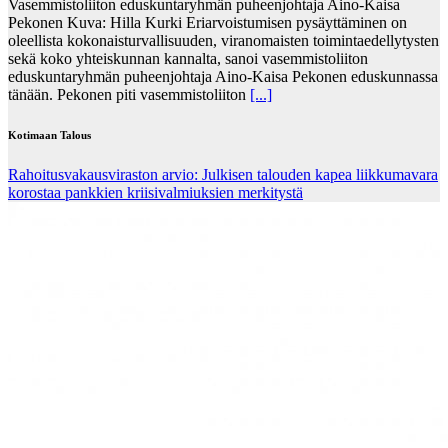
Vasemmistoliiton eduskuntaryhmän puheenjohtaja Aino-Kaisa
Pekonen Kuva: Hilla Kurki Eriarvoistumisen pysäyttäminen on
oleellista kokonaisturvallisuuden, viranomaisten toimintaedellytysten
sekä koko yhteiskunnan kannalta, sanoi vasemmistoliiton
eduskuntaryhmän puheenjohtaja Aino-Kaisa Pekonen eduskunnassa
tänään. Pekonen piti vasemmistoliiton
[...]
Kotimaan Talous
Rahoitusvakausviraston arvio: Julkisen talouden kapea liikkumavara
korostaa pankkien kriisivalmiuksien merkitystä