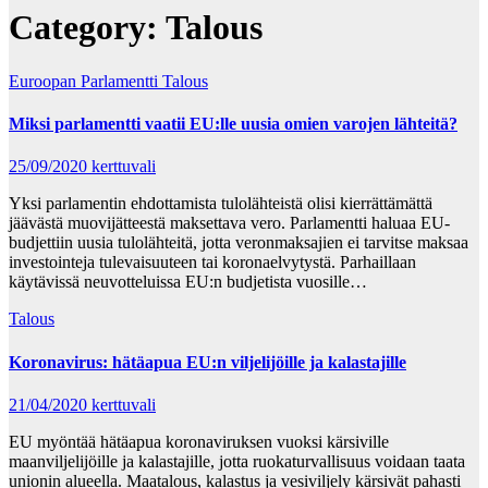
Category:
Talous
Euroopan Parlamentti
Talous
Miksi parlamentti vaatii EU:lle uusia omien varojen lähteitä?
25/09/2020
kerttuvali
Yksi parlamentin ehdottamista tulolähteistä olisi kierrättämättä
jäävästä muovijätteestä maksettava vero. Parlamentti haluaa EU-
budjettiin uusia tulolähteitä, jotta veronmaksajien ei tarvitse maksaa
investointeja tulevaisuuteen tai koronaelvytystä. Parhaillaan
käytävissä neuvotteluissa EU:n budjetista vuosille…
Talous
Koronavirus: hätäapua EU:n viljelijöille ja kalastajille
21/04/2020
kerttuvali
EU myöntää hätäapua koronaviruksen vuoksi kärsiville
maanviljelijöille ja kalastajille, jotta ruokaturvallisuus voidaan taata
unionin alueella. Maatalous, kalastus ja vesiviljely kärsivät pahasti