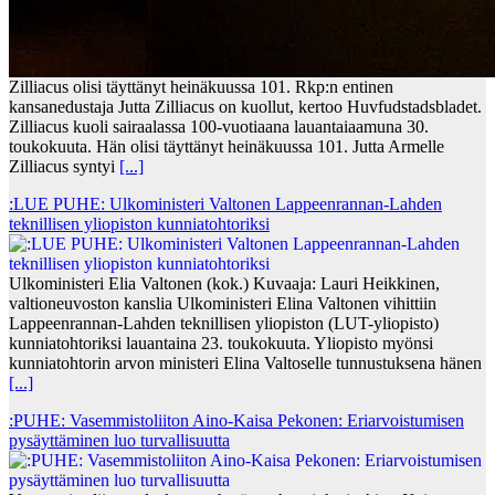
Zilliacus olisi täyttänyt heinäkuussa 101. Rkp:n entinen
kansanedustaja Jutta Zilliacus on kuollut, kertoo Huvfudstadsbladet.
Zilliacus kuoli sairaalassa 100-vuotiaana lauantaiaamuna 30.
toukokuuta. Hän olisi täyttänyt heinäkuussa 101. Jutta Armelle
Zilliacus syntyi
[...]
:LUE PUHE: Ulkoministeri Valtonen Lappeenrannan-Lahden
teknillisen yliopiston kunniatohtoriksi
Ulkoministeri Elia Valtonen (kok.) Kuvaaja: Lauri Heikkinen,
valtioneuvoston kanslia Ulkoministeri Elina Valtonen vihittiin
Lappeenrannan-Lahden teknillisen yliopiston (LUT-yliopisto)
kunniatohtoriksi lauantaina 23. toukokuuta. Yliopisto myönsi
kunniatohtorin arvon ministeri Elina Valtoselle tunnustuksena hänen
[...]
:PUHE: Vasemmistoliiton Aino-Kaisa Pekonen: Eriarvoistumisen
pysäyttäminen luo turvallisuutta