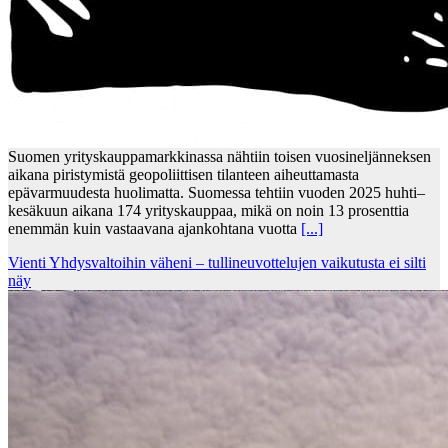
Suomen yrityskauppamarkkinassa nähtiin toisen vuosineljänneksen
aikana piristymistä geopoliittisen tilanteen aiheuttamasta
epävarmuudesta huolimatta. Suomessa tehtiin vuoden 2025 huhti–
kesäkuun aikana 174 yrityskauppaa, mikä on noin 13 prosenttia
enemmän kuin vastaavana ajankohtana vuotta
[...]
Vienti Yhdysvaltoihin väheni – tullineuvottelujen vaikutusta ei silti
näy