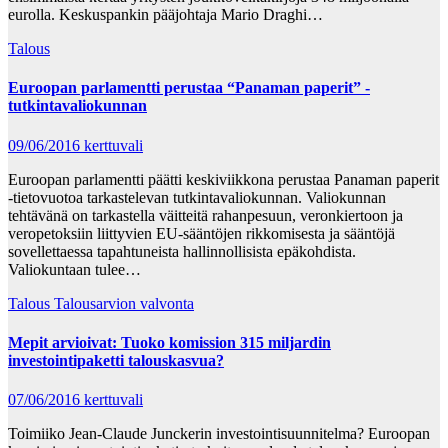
eurolla. Keskuspankin pääjohtaja Mario Draghi…
Talous
Euroopan parlamentti perustaa “Panaman paperit” -
tutkintavaliokunnan
09/06/2016
kerttuvali
Euroopan parlamentti päätti keskiviikkona perustaa Panaman paperit
-tietovuotoa tarkastelevan tutkintavaliokunnan. Valiokunnan
tehtävänä on tarkastella väitteitä rahanpesuun, veronkiertoon ja
veropetoksiin liittyvien EU-sääntöjen rikkomisesta ja sääntöjä
sovellettaessa tapahtuneista hallinnollisista epäkohdista.
Valiokuntaan tulee…
Talous
Talousarvion valvonta
Mepit arvioivat: Tuoko komission 315 miljardin
investointipaketti talouskasvua?
07/06/2016
kerttuvali
Toimiiko Jean-Claude Junckerin investointisuunnitelma? Euroopan