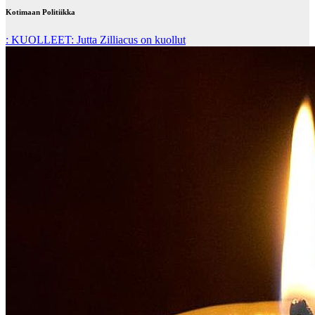
Kotimaan Politiikka
: KUOLLEET: Jutta Zilliacus on kuollut