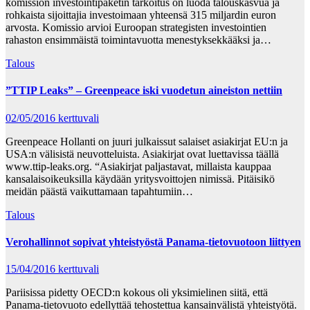
komission investointipaketin tarkoitus on luoda talouskasvua ja
rohkaista sijoittajia investoimaan yhteensä 315 miljardin euron
arvosta. Komissio arvioi Euroopan strategisten investointien
rahaston ensimmäistä toimintavuotta menestyksekkääksi ja…
Talous
”TTIP Leaks” – Greenpeace iski vuodetun aineiston nettiin
02/05/2016
kerttuvali
Greenpeace Hollanti on juuri julkaissut salaiset asiakirjat EU:n ja
USA:n välisistä neuvotteluista. Asiakirjat ovat luettavissa täällä
www.ttip-leaks.org. “Asiakirjat paljastavat, millaista kauppaa
kansalaisoikeuksilla käydään yritysvoittojen nimissä. Pitäisikö
meidän päästä vaikuttamaan tapahtumiin…
Talous
Verohallinnot sopivat yhteistyöstä Panama-tietovuotoon liittyen
15/04/2016
kerttuvali
Pariisissa pidetty OECD:n kokous oli yksimielinen siitä, että
Panama-tietovuoto edellyttää tehostettua kansainvälistä yhteistyötä.