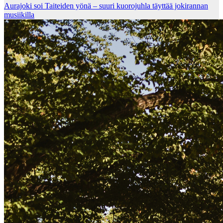
Aurajoki soi Taiteiden yönä – suuri kuorojuhla täyttää jokirannan
musiikilla