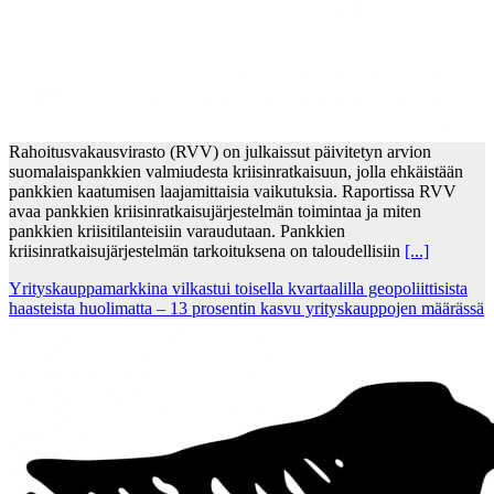
Rahoitusvakausvirasto (RVV) on julkaissut päivitetyn arvion
suomalaispankkien valmiudesta kriisinratkaisuun, jolla ehkäistään
pankkien kaatumisen laajamittaisia vaikutuksia. Raportissa RVV
avaa pankkien kriisinratkaisujärjestelmän toimintaa ja miten
pankkien kriisitilanteisiin varaudutaan. Pankkien
kriisinratkaisujärjestelmän tarkoituksena on taloudellisiin
[...]
Yrityskauppamarkkina vilkastui toisella kvartaalilla geopoliittisista
haasteista huolimatta – 13 prosentin kasvu yrityskauppojen määrässä