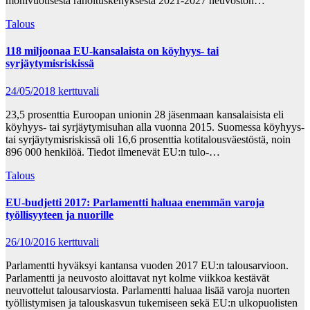
monivuotisesta rahoituskehyksestä 2021-2027 neuvoston…
Talous
118 miljoonaa EU-kansalaista on köyhyys- tai
syrjäytymisriskissä
24/05/2018
kerttuvali
23,5 prosenttia Euroopan unionin 28 jäsenmaan kansalaisista eli
köyhyys- tai syrjäytymisuhan alla vuonna 2015. Suomessa köyhyys-
tai syrjäytymisriskissä oli 16,6 prosenttia kotitalousväestöstä, noin
896 000 henkilöä. Tiedot ilmenevät EU:n tulo-…
Talous
EU-budjetti 2017: Parlamentti haluaa enemmän varoja
työllisyyteen ja nuorille
26/10/2016
kerttuvali
Parlamentti hyväksyi kantansa vuoden 2017 EU:n talousarvioon.
Parlamentti ja neuvosto aloittavat nyt kolme viikkoa kestävät
neuvottelut talousarviosta. Parlamentti haluaa lisää varoja nuorten
työllistymisen ja talouskasvun tukemiseen sekä EU:n ulkopuolisten