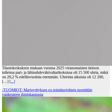
Tilastokeskuksen mukaan vuonna 2025 viranomaisten tietoon
tulleissa pari- ja lähisuhdeväkivaltarikoksissa oli 15 500 uhria, mikä
on 20,2 % edellisvuotista enemmän. Uhreista aikuisia oli 12 200,
[…]
[...]
:TUOMIOT: Marjayrityksen ex-toimitusjohtaja tuomittiin
vankeuteen ihmiskaupasta