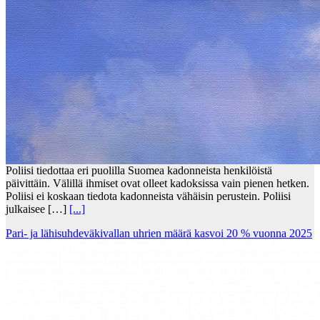
Poliisi tiedottaa eri puolilla Suomea kadonneista henkilöistä
päivittäin. Välillä ihmiset ovat olleet kadoksissa vain pienen hetken.
Poliisi ei koskaan tiedota kadonneista vähäisin perustein. Poliisi
julkaisee […]
[...]
Pari- ja lähisuhdeväkivallan uhrien määrä kasvoi 20 % vuonna 2025