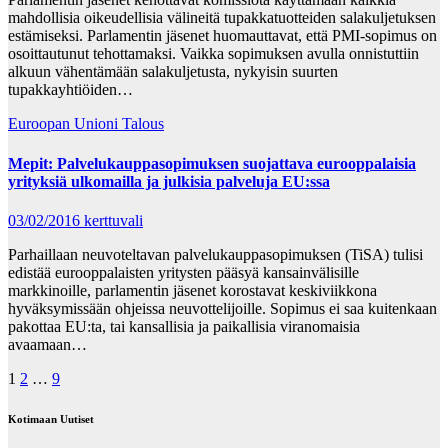
mahdollisia oikeudellisia välineitä tupakkatuotteiden salakuljetuksen
estämiseksi. Parlamentin jäsenet huomauttavat, että PMI-sopimus on
osoittautunut tehottamaksi. Vaikka sopimuksen avulla onnistuttiin
alkuun vähentämään salakuljetusta, nykyisin suurten
tupakkayhtiöiden…
Euroopan Unioni
Talous
Mepit: Palvelukauppasopimuksen suojattava eurooppalaisia
yrityksiä ulkomailla ja julkisia palveluja EU:ssa
03/02/2016
kerttuvali
Parhaillaan neuvoteltavan palvelukauppasopimuksen (TiSA) tulisi
edistää eurooppalaisten yritysten pääsyä kansainvälisille
markkinoille, parlamentin jäsenet korostavat keskiviikkona
hyväksymissään ohjeissa neuvottelijoille. Sopimus ei saa kuitenkaan
pakottaa EU:ta, tai kansallisia ja paikallisia viranomaisia
avaamaan…
Posts
1
2
…
9
pagination
Kotimaan Uutiset