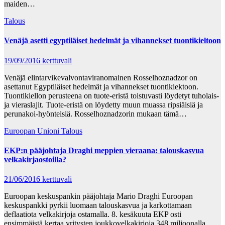
maiden…
Talous
Venäjä asetti egyptiläiset hedelmät ja vihannekset tuontikieltoon
19/09/2016
kerttuvali
Venäjä elintarvikevalvontaviranomainen Rosselhoznadzor on
asettanut Egyptiläiset hedelmät ja vihannekset tuontikiektoon.
Tuontikiellon perusteena on tuote-eristä toistuvasti löydetyt tuholais-
ja vieraslajit. Tuote-eristä on löydetty muun muassa ripsiäisiä ja
perunakoi-hyönteisiä. Rosselhoznadzorin mukaan tämä…
Euroopan Unioni
Talous
EKP:n pääjohtaja Draghi meppien vieraana: talouskasvua
velkakirjaostoilla?
21/06/2016
kerttuvali
Euroopan keskuspankin pääjohtaja Mario Draghi Euroopan
keskuspankki pyrkii luomaan talouskasvua ja karkottamaan
deflaatiota velkakirjoja ostamalla. 8. kesäkuuta EKP osti
ensimmäistä kertaa yritysten joukkovelkakirjoja 348 miljoonalla