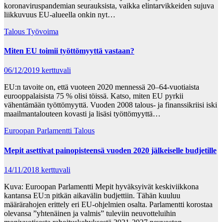
koronaviruspandemian seurauksista, vaikka elintarvikkeiden sujuva
liikkuvuus EU-alueella onkin nyt…
Talous
Työvoima
Miten EU toimii työttömyyttä vastaan?
06/12/2019
kerttuvali
EU:n tavoite on, että vuoteen 2020 mennessä 20–64-vuotiaista
eurooppalaisista 75 % olisi töissä. Katso, miten EU pyrkii
vähentämään työttömyyttä. Vuoden 2008 talous- ja finanssikriisi iski
maailmantalouteen kovasti ja lisäsi työttömyyttä…
Euroopan Parlamentti
Talous
Mepit asettivat painopisteensä vuoden 2020 jälkeiselle budjetille
14/11/2018
kerttuvali
Kuva: Euroopan Parlamentti Mepit hyväksyivät keskiviikkona
kantansa EU:n pitkän aikavälin budjettiin. Tähän kuuluu
määrärahojen erittely eri EU-ohjelmien osalta. Parlamentti korostaa
olevansa ”yhtenäinen ja valmis” tuleviin neuvotteluihin