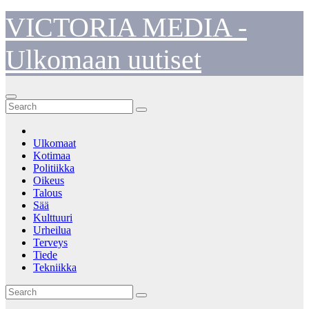
Skip
VICTORIA MEDIA -
to
content
Ulkomaan uutiset
Ulkomaat
Kotimaa
Politiikka
Oikeus
Talous
Sää
Kulttuuri
Urheilua
Terveys
Tiede
Tekniikka