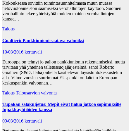
Kokouksessa sovittiin toimintasuunnitelmasta muun muassa
tietovuotoaineiston saamiseksi verohallintojen käyttöön. Suomen
verohallinto tekee yhteistyötä muiden maiden verohallintojen
kanssa…
Talous
Gualtieri: Pankkiunioni saatava valmiiksi
10/03/2016
kerttuvali
Eurooppa on tehnyt jo paljon pankkiunionin rakentamiseksi, mutta
tarvitaan yhä yhteinen talletussuojajärjestelmä, sanoi Roberto
Gualtieri (S&D, Italia) aihetta käsittelevän täysistuntokeskustelun
alla. Viime vuosina suurimmat EU-pankit on laitettu Euroopan
keskuspankin valvonnan…
Talous
Talousarvion valvonta
Tupakan salakuljetus: Mepit eivät halua jatkoa sopimuksille
tupakkayhtiöiden kanssa
09/03/2016
kerttuvali
Parlamentin jäsenet kehottavat komissiota käyttämään kaikkia