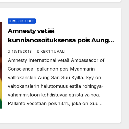
IHMISOIKEUDET
Amnesty vetää
kunnianosoituksensa pois Aung
San Suu Kyiltä
13/11/2018
KERTTUVALI
Amnesty International vetää Ambassador of
Conscience -palkinnon pois Myanmarin
valtiokansleri Aung San Suu Kyiltä. Syy on
valtiokanslerin haluttomuus estää rohingya-
vähemmistöön kohdistuvaa etnistä vainoa.
Palkinto vedetään pois 13.11., joka on Suu…