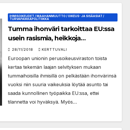
IHMISOIKEUDET / MAAHANMUUTTO / OIKEUS- JA SISÄASIAT /
TURVAPAIKKAPOLITIIKKA
Tumma ihonväri tarkoittaa EU:ssa
usein rasismia, heikkoja
asumisoloja ja kehnoja työpaikkoja
28/11/2018
KERTTUVALI
Euroopan unionin perusoikeusviraston toista
kertaa tekemän laajan selvityksen mukaan
tummaihoisilla ihmisillä on pelkästään ihonvärinsä
vuoksi niin suuria vaikeuksia löytää asunto tai
saada kunnollinen työpaikka EU:ssa, ettei
tilannetta voi hyväksyä. Myös…