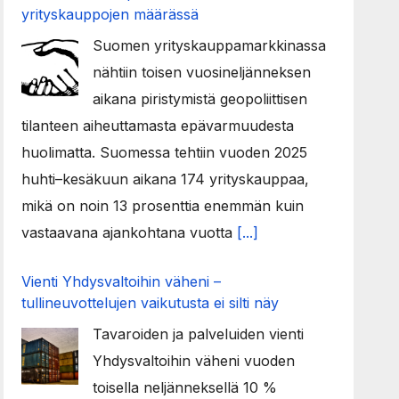
yrityskauppojen määrässä
Suomen yrityskauppamarkkinassa
nähtiin toisen vuosineljänneksen
aikana piristymistä geopoliittisen
tilanteen aiheuttamasta epävarmuudesta
huolimatta. Suomessa tehtiin vuoden 2025
huhti–kesäkuun aikana 174 yrityskauppaa,
mikä on noin 13 prosenttia enemmän kuin
vastaavana ajankohtana vuotta
[...]
Vienti Yhdysvaltoihin väheni –
tullineuvottelujen vaikutusta ei silti näy
Tavaroiden ja palveluiden vienti
Yhdysvaltoihin väheni vuoden
toisella neljänneksellä 10 %