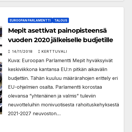
EUROOPAN PARLAMENTTI
TALOUS
Mepit asettivat painopisteensä
vuoden 2020 jälkeiselle budjetille
14/11/2018
KERTTUVALI
Kuva: Euroopan Parlamentti Mepit hyväksyivät
keskiviikkona kantansa EU:n pitkän aikavälin
budjettiin. Tähän kuuluu määrärahojen erittely eri
EU-ohjelmien osalta. Parlamentti korostaa
olevansa ”yhtenäinen ja valmis” tuleviin
neuvotteluihin monivuotisesta rahoituskehyksestä
2021-2027 neuvoston…