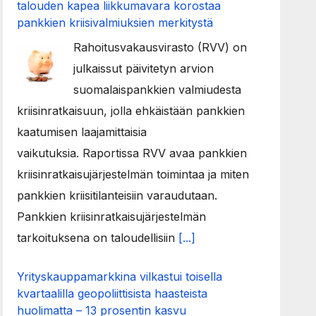
talouden kapea liikkumavara korostaa
pankkien kriisivalmiuksien merkitystä
Rahoitusvakausvirasto (RVV) on
julkaissut päivitetyn arvion
suomalaispankkien valmiudesta
kriisinratkaisuun, jolla ehkäistään pankkien
kaatumisen laajamittaisia
vaikutuksia. Raportissa RVV avaa pankkien
kriisinratkaisujärjestelmän toimintaa ja miten
pankkien kriisitilanteisiin varaudutaan.
Pankkien kriisinratkaisujärjestelmän
tarkoituksena on taloudellisiin
[...]
Yrityskauppamarkkina vilkastui toisella
kvartaalilla geopoliittisista haasteista
huolimatta – 13 prosentin kasvu