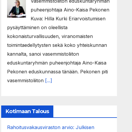
Vasemmistoliiton eduskuntaryhmän
puheenjohtaja Aino-Kaisa Pekonen
Kuva: Hilla Kurki Eriarvoistumisen
pysäyttäminen on oleellista
kokonaisturvallisuuden, viranomaisten
toimintaedellytysten sekä koko yhteiskunnan
kannalta, sanoi vasemmistoliiton
eduskuntaryhmän puheenjohtaja Aino-Kaisa
Pekonen eduskunnassa tänään. Pekonen piti
vasemmistoliiton
[...]
Kotimaan Talous
Rahoitusvakausviraston arvio: Julkisen