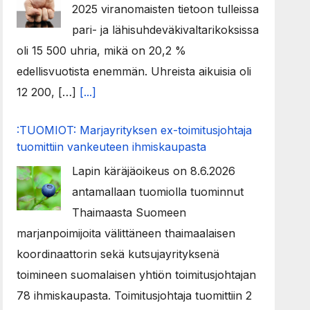
2025 viranomaisten tietoon tulleissa
pari- ja lähisuhdeväkivaltarikoksissa
oli 15 500 uhria, mikä on 20,2 %
edellisvuotista enemmän. Uhreista aikuisia oli
12 200, […]
[...]
:TUOMIOT: Marjayrityksen ex-toimitusjohtaja
tuomittiin vankeuteen ihmiskaupasta
Lapin käräjäoikeus on 8.6.2026
antamallaan tuomiolla tuominnut
Thaimaasta Suomeen
marjanpoimijoita välittäneen thaimaalaisen
koordinaattorin sekä kutsujayrityksenä
toimineen suomalaisen yhtiön toimitusjohtajan
78 ihmiskaupasta. Toimitusjohtaja tuomittiin 2