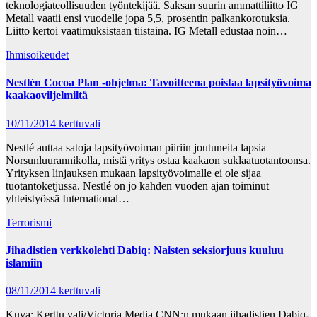
teknologiateollisuuden työntekijää. Saksan suurin ammattiliitto IG
Metall vaatii ensi vuodelle jopa 5,5, prosentin palkankorotuksia.
Liitto kertoi vaatimuksistaan tiistaina. IG Metall edustaa noin…
Ihmisoikeudet
Nestlén Cocoa Plan -ohjelma: Tavoitteena poistaa lapsityövoima
kaakaoviljelmiltä
10/11/2014
kerttuvali
Nestlé auttaa satoja lapsityövoiman piiriin joutuneita lapsia
Norsunluurannikolla, mistä yritys ostaa kaakaon suklaatuotantoonsa.
Yrityksen linjauksen mukaan lapsityövoimalle ei ole sijaa
tuotantoketjussa. Nestlé on jo kahden vuoden ajan toiminut
yhteistyössä International…
Terrorismi
Jihadistien verkkolehti Dabiq: Naisten seksiorjuus kuuluu
islamiin
08/11/2014
kerttuvali
Kuva: Kerttu vali/Victoria Media CNN:n mukaan jihadistien Dabiq-