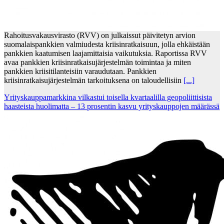
Rahoitusvakausvirasto (RVV) on julkaissut päivitetyn arvion
suomalaispankkien valmiudesta kriisinratkaisuun, jolla ehkäistään
pankkien kaatumisen laajamittaisia vaikutuksia. Raportissa RVV
avaa pankkien kriisinratkaisujärjestelmän toimintaa ja miten
pankkien kriisitilanteisiin varaudutaan. Pankkien
kriisinratkaisujärjestelmän tarkoituksena on taloudellisiin
[...]
Yrityskauppamarkkina vilkastui toisella kvartaalilla geopoliittisista
haasteista huolimatta – 13 prosentin kasvu yrityskauppojen määrässä