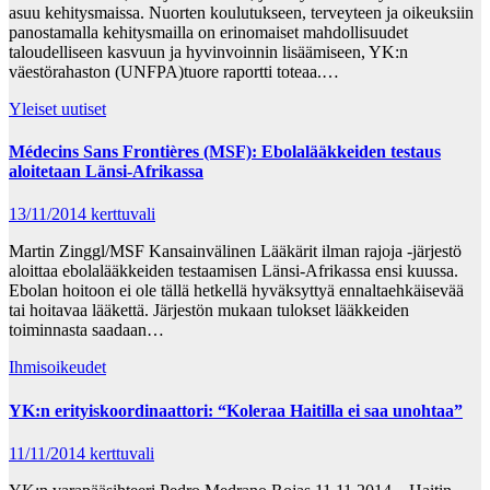
asuu kehitysmaissa. Nuorten koulutukseen, terveyteen ja oikeuksiin
panostamalla kehitysmailla on erinomaiset mahdollisuudet
taloudelliseen kasvuun ja hyvinvoinnin lisäämiseen, YK:n
väestörahaston (UNFPA)tuore raportti toteaa.…
Yleiset uutiset
Médecins Sans Frontières (MSF): Ebolalääkkeiden testaus
aloitetaan Länsi-Afrikassa
13/11/2014
kerttuvali
Martin Zinggl/MSF Kansainvälinen Lääkärit ilman rajoja -järjestö
aloittaa ebolalääkkeiden testaamisen Länsi-Afrikassa ensi kuussa.
Ebolan hoitoon ei ole tällä hetkellä hyväksyttyä ennaltaehkäisevää
tai hoitavaa lääkettä. Järjestön mukaan tulokset lääkkeiden
toiminnasta saadaan…
Ihmisoikeudet
YK:n erityiskoordinaattori: “Koleraa Haitilla ei saa unohtaa”
11/11/2014
kerttuvali