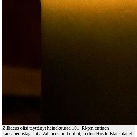
Zilliacus olisi täyttänyt heinäkuussa 101. Rkp:n entinen
kansanedustaja Jutta Zilliacus on kuollut, kertoo Huvfudstadsbladet.