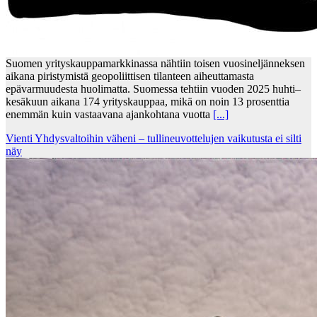
Suomen yrityskauppamarkkinassa nähtiin toisen vuosineljänneksen
aikana piristymistä geopoliittisen tilanteen aiheuttamasta
epävarmuudesta huolimatta. Suomessa tehtiin vuoden 2025 huhti–
kesäkuun aikana 174 yrityskauppaa, mikä on noin 13 prosenttia
enemmän kuin vastaavana ajankohtana vuotta
[...]
Vienti Yhdysvaltoihin väheni – tullineuvottelujen vaikutusta ei silti
näy