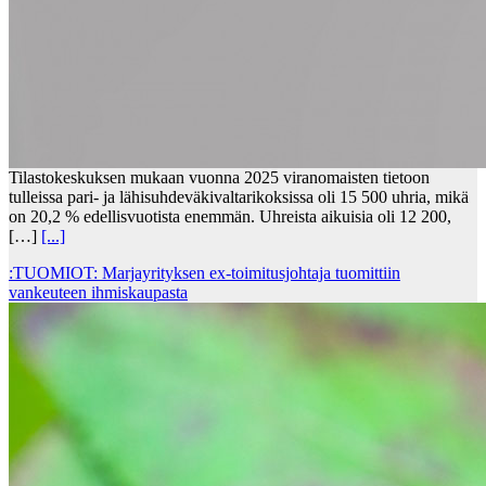
Tilastokeskuksen mukaan vuonna 2025 viranomaisten tietoon
tulleissa pari- ja lähisuhdeväkivaltarikoksissa oli 15 500 uhria, mikä
on 20,2 % edellisvuotista enemmän. Uhreista aikuisia oli 12 200,
[…]
[...]
:TUOMIOT: Marjayrityksen ex-toimitusjohtaja tuomittiin
vankeuteen ihmiskaupasta