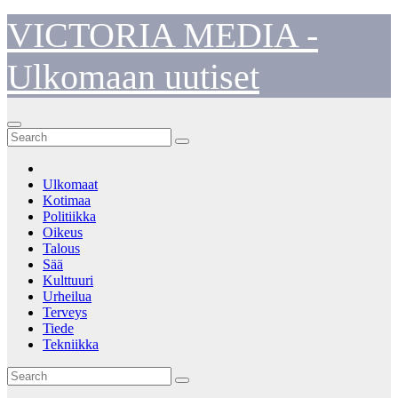
Skip
VICTORIA MEDIA -
to
content
Ulkomaan uutiset
Ulkomaat
Kotimaa
Politiikka
Oikeus
Talous
Sää
Kulttuuri
Urheilua
Terveys
Tiede
Tekniikka