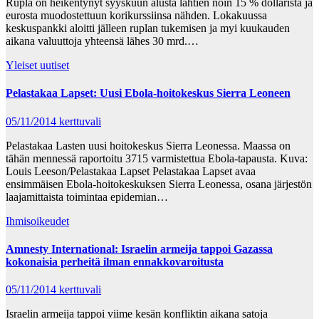
Rupla on heikentynyt syyskuun alusta lähtien noin 15 % dollarista ja
eurosta muodostettuun korikurssiinsa nähden. Lokakuussa
keskuspankki aloitti jälleen ruplan tukemisen ja myi kuukauden
aikana valuuttoja yhteensä lähes 30 mrd.…
Yleiset uutiset
Pelastakaa Lapset: Uusi Ebola-hoitokeskus Sierra Leoneen
05/11/2014
kerttuvali
Pelastakaa Lasten uusi hoitokeskus Sierra Leonessa. Maassa on
tähän mennessä raportoitu 3715 varmistettua Ebola-tapausta. Kuva:
Louis Leeson/Pelastakaa Lapset Pelastakaa Lapset avaa
ensimmäisen Ebola-hoitokeskuksen Sierra Leonessa, osana järjestön
laajamittaista toimintaa epidemian…
Ihmisoikeudet
Amnesty International: Israelin armeija tappoi Gazassa
kokonaisia perheitä ilman ennakkovaroitusta
05/11/2014
kerttuvali
Israelin armeija tappoi viime kesän konfliktin aikana satoja