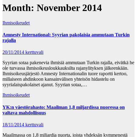
Month:
November 2014
Ihmisoikeudet
Amnesty International: Syyrian pakolaisia ammutaan Turkin
rajalla
20/11/2014
kerttuvali
Syyrian sotaa pakenevia ihmisiä ammutaan Turkin rajalla, eivätkä he
ole turvassa ihmisoikeusloukkauksilta rajanylityksen jälkeenkään.
Ihmisoikeusjärjestö Amnesty Internationalin tuore raportti kertoo,
millaiseen ahdinkoon kansainvälisen yhteisön hidastelu on
syyrialaispakolaiset ajanut. Syyrian sotaa,…
Ihmisoikeudet
YK:n väestörahasto: Maailman 1,8 miljardissa nuoressa on
valtava mahdollisuus
18/11/2014
kerttuvali
Maailmassa on 1,8 miljardia nuorta, joista yhdeksän kymmenestä