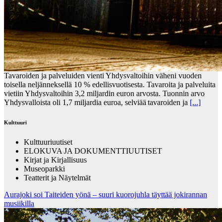
Tavaroiden ja palveluiden vienti Yhdysvaltoihin väheni vuoden
toisella neljänneksellä 10 % edellisvuotisesta. Tavaroita ja palveluita
vietiin Yhdysvaltoihin 3,2 miljardin euron arvosta. Tuonnin arvo
Yhdysvalloista oli 1,7 miljardia euroa, selviää tavaroiden ja
[...]
Kulttuuri
Kulttuuriuutiset
ELOKUVA JA DOKUMENTTIUUTISET
Kirjat ja Kirjallisuus
Museoparkki
Teatterit ja Näytelmät
Aurajoki soi Taiteiden yönä – suuri kuorojuhla täyttää jokirannan
musiikilla