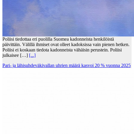
Poliisi tiedottaa eri puolilla Suomea kadonneista henkilöistä
päivittäin. Välillä ihmiset ovat olleet kadoksissa vain pienen hetken.
Poliisi ei koskaan tiedota kadonneista vähäisin perustein. Poliisi
julkaisee […]
[...]
Pari- ja lähisuhdeväkivallan uhrien määrä kasvoi 20 % vuonna 2025