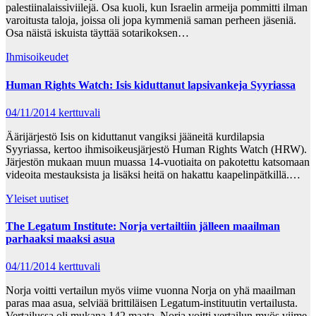
palestiinalaissiviilejä. Osa kuoli, kun Israelin armeija pommitti ilman
varoitusta taloja, joissa oli jopa kymmeniä saman perheen jäseniä.
Osa näistä iskuista täyttää sotarikoksen…
Ihmisoikeudet
Human Rights Watch: Isis kiduttanut lapsivankeja Syyriassa
04/11/2014
kerttuvali
Äärijärjestö Isis on kiduttanut vangiksi jääneitä kurdilapsia
Syyriassa, kertoo ihmisoikeusjärjestö Human Rights Watch (HRW).
Järjestön mukaan muun muassa 14-vuotiaita on pakotettu katsomaan
videoita mestauksista ja lisäksi heitä on hakattu kaapelinpätkillä.…
Yleiset uutiset
The Legatum Institute: Norja vertailtiin jälleen maailman
parhaaksi maaksi asua
04/11/2014
kerttuvali
Norja voitti vertailun myös viime vuonna Norja on yhä maailman
paras maa asua, selviää brittiläisen Legatum-instituutin vertailusta.
Vertailussa oli mukana 142 maata. Norja voitti vertailun myös viime