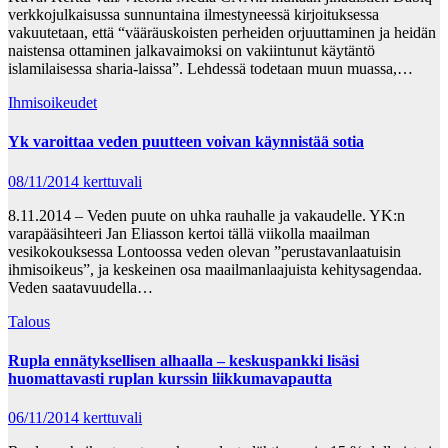
verkkojulkaisussa sunnuntaina ilmestyneessä kirjoituksessa
vakuutetaan, että “vääräuskoisten perheiden orjuuttaminen ja heidän
naistensa ottaminen jalkavaimoksi on vakiintunut käytäntö
islamilaisessa sharia-laissa”. Lehdessä todetaan muun muassa,…
Ihmisoikeudet
Yk varoittaa veden puutteen voivan käynnistää sotia
08/11/2014
kerttuvali
8.11.2014 – Veden puute on uhka rauhalle ja vakaudelle. YK:n
varapääsihteeri Jan Eliasson kertoi tällä viikolla maailman
vesikokouksessa Lontoossa veden olevan ”perustavanlaatuisin
ihmisoikeus”, ja keskeinen osa maailmanlaajuista kehitysagendaa.
Veden saatavuudella…
Talous
Rupla ennätyksellisen alhaalla – keskuspankki lisäsi
huomattavasti ruplan kurssin liikkumavapautta
06/11/2014
kerttuvali