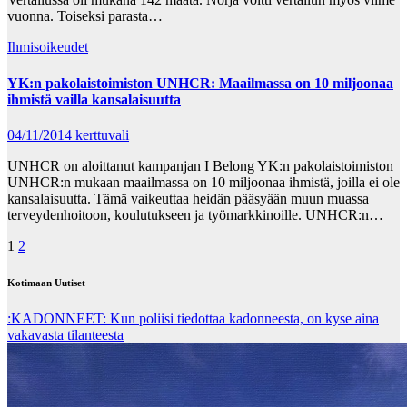
vuonna. Toiseksi parasta…
Ihmisoikeudet
YK:n pakolaistoimiston UNHCR: Maailmassa on 10 miljoonaa
ihmistä vailla kansalaisuutta
04/11/2014
kerttuvali
UNHCR on aloittanut kampanjan I Belong YK:n pakolaistoimiston
UNHCR:n mukaan maailmassa on 10 miljoonaa ihmistä, joilla ei ole
kansalaisuutta. Tämä vaikeuttaa heidän pääsyään muun muassa
terveydenhoitoon, koulutukseen ja työmarkkinoille. UNHCR:n…
Posts
1
2
pagination
Kotimaan Uutiset
:KADONNEET: Kun poliisi tiedottaa kadonneesta, on kyse aina
vakavasta tilanteesta