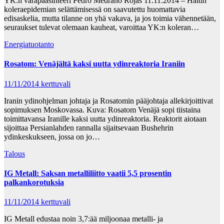
YK:n varapääsihteeri Pedro Medrano Rojas 11.11.2014 – Haitin
koleraepidemian selättämisessä on saavutettu huomattavia
edisaskelia, mutta tilanne on yhä vakava, ja jos toimia vähennetään,
seuraukset tulevat olemaan kauheat, varoittaa YK:n koleran…
Energiatuotanto
Rosatom: Venäjältä kaksi uutta ydinreaktoria Iraniin
11/11/2014
kerttuvali
Iranin ydinohjelman johtaja ja Rosatomin pääjohtaja allekirjoittivat
sopimuksen Moskovassa. Kuva: Rosatom Venäjä sopi tiistaina
toimittavansa Iranille kaksi uutta ydinreaktoria. Reaktorit aiotaan
sijoittaa Persianlahden rannalla sijaitsevaan Bushehrin
ydinkeskukseen, jossa on jo…
Talous
IG Metall: Saksan metalliliitto vaatii 5,5 prosentin
palkankorotuksia
11/11/2014
kerttuvali
IG Metall edustaa noin 3,7:ää miljoonaa metalli- ja