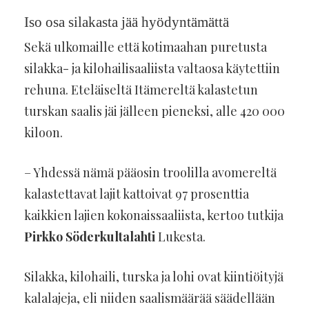
Iso osa silakasta jää hyödyntämättä
Sekä ulkomaille että kotimaahan puretusta
silakka- ja kilohailisaaliista valtaosa käytettiin
rehuna. Eteläiseltä Itämereltä kalastetun
turskan saalis jäi jälleen pieneksi, alle 420 000
kiloon.
– Yhdessä nämä pääosin troolilla avomereltä
kalastettavat lajit kattoivat 97 prosenttia
kaikkien lajien kokonaissaaliista, kertoo tutkija
Pirkko Söderkultalahti
Lukesta.
Silakka, kilohaili, turska ja lohi ovat kiintiöityjä
kalalajeja, eli niiden saalismäärää säädellään