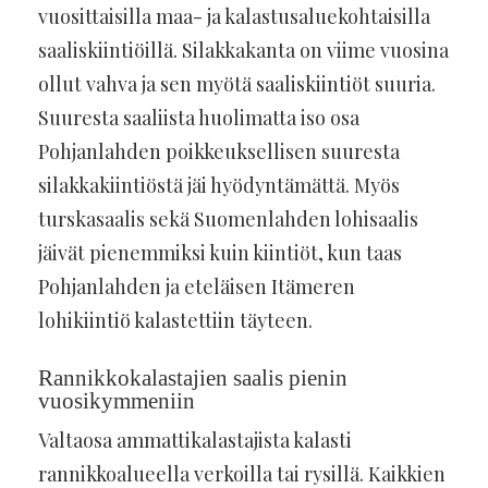
vuosittaisilla maa- ja kalastusaluekohtaisilla
saaliskiintiöillä. Silakkakanta on viime vuosina
ollut vahva ja sen myötä saaliskiintiöt suuria.
Suuresta saaliista huolimatta iso osa
Pohjanlahden poikkeuksellisen suuresta
silakkakiintiöstä jäi hyödyntämättä. Myös
turskasaalis sekä Suomenlahden lohisaalis
jäivät pienemmiksi kuin kiintiöt, kun taas
Pohjanlahden ja eteläisen Itämeren
lohikiintiö kalastettiin täyteen.
Rannikkokalastajien saalis pienin
vuosikymmeniin
Valtaosa ammattikalastajista kalasti
rannikkoalueella verkoilla tai rysillä. Kaikkien