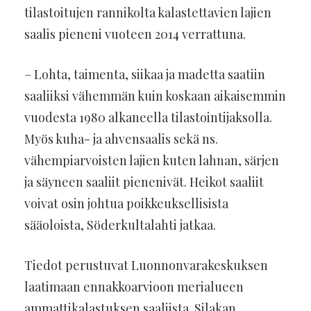
tilastoitujen rannikolta kalastettavien lajien
saalis pieneni vuoteen 2014 verrattuna.
– Lohta, taimenta, siikaa ja madetta saatiin
saaliiksi vähemmän kuin koskaan aikaisemmin
vuodesta 1980 alkaneella tilastointijaksolla.
Myös kuha- ja ahvensaalis sekä ns.
vähempiarvoisten lajien kuten lahnan, särjen
ja säyneen saaliit pienenivät. Heikot saaliit
voivat osin johtua poikkeuksellisista
sääoloista, Söderkultalahti jatkaa.
Tiedot perustuvat Luonnonvarakeskuksen
laatimaan ennakkoarvioon merialueen
ammattikalastuksen saaliista. Silakan,