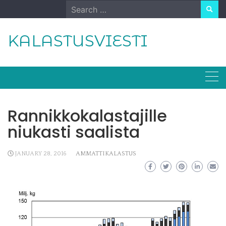
Skip
Search
to
for:
content
KALASTUSVIESTI
Rannikkokalastajille
niukasti saalista
JANUARY 28, 2016
AMMATTIKALASTUS