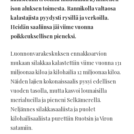
ison aluksen toimesta. Rannikolla valtaosa
kalastajista pyydysti rysillä ja verkoilla.
Heidän saaliinsa jäi viime vuonna
poikkeuksellisen pieneksi.
Luonnonvarakeskuksen ennakkoarvion
mukaan silakkaa kalastettiin viime vuonna 131
miljoonaa kiloa ja kilohailia 12 miljoonaa kiloa.
Näiden lajien kokonaissaalis pysyi edellisen
vuoden tasolla, mutta kasvoi lounaisilla
merialueilla ja pieneni Selkämerellä.
Neljännes silakkasaaliista ja puolet
kilohailisaaliista purettiin Ruotsin ja Viron
satamiin.