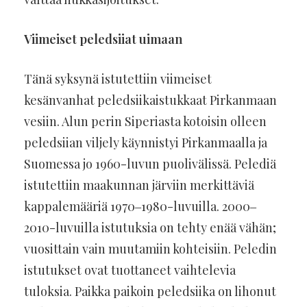
Viimeiset peledsiiat uimaan
Tänä syksynä istutettiin viimeiset
kesänvanhat peledsiikaistukkaat Pirkanmaan
vesiin. Alun perin Siperiasta kotoisin olleen
peledsiian viljely käynnistyi Pirkanmaalla ja
Suomessa jo 1960-luvun puolivälissä. Pelediä
istutettiin maakunnan järviin merkittäviä
kappalemääriä 1970‒1980-luvuilla. 2000‒
2010-luvuilla istutuksia on tehty enää vähän;
vuosittain vain muutamiin kohteisiin. Peledin
istutukset ovat tuottaneet vaihtelevia
tuloksia. Paikka paikoin peledsiika on lihonut