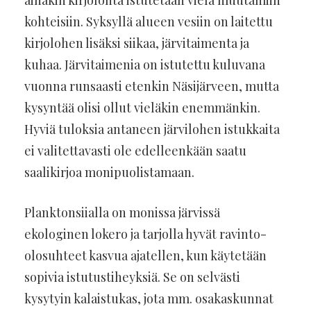
kohteisiin. Syksyllä alueen vesiin on laitettu
kirjolohen lisäksi siikaa, järvitaimenta ja
kuhaa. Järvitaimenia on istutettu kuluvana
vuonna runsaasti etenkin Näsijärveen, mutta
kysyntää olisi ollut vieläkin enemmänkin.
Hyviä tuloksia antaneen järvilohen istukkaita
ei valitettavasti ole edelleenkään saatu
saalikirjoa monipuolistamaan.
Planktonsiialla on monissa järvissä
ekologinen lokero ja tarjolla hyvät ravinto-
olosuhteet kasvua ajatellen, kun käytetään
sopivia istutustiheyksiä. Se on selvästi
kysytyin kalaistukas, jota mm. osakaskunnat