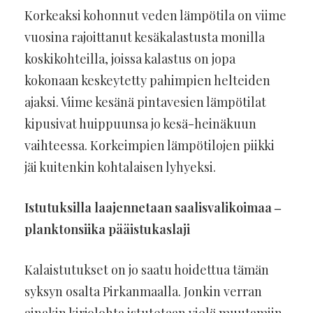
Korkeaksi kohonnut veden lämpötila on viime
vuosina rajoittanut kesäkalastusta monilla
koskikohteilla, joissa kalastus on jopa
kokonaan keskeytetty pahimpien helteiden
ajaksi. Viime kesänä pintavesien lämpötilat
kipusivat huippuunsa jo kesä-heinäkuun
vaihteessa. Korkeimpien lämpötilojen piikki
jäi kuitenkin kohtalaisen lyhyeksi.
Istutuksilla laajennetaan saalisvalikoimaa ‒
planktonsiika pääistukaslaji
Kalaistutukset on jo saatu hoidettua tämän
syksyn osalta Pirkanmaalla. Jonkin verran
ainakin kirjolohta istutetaan vielä muutamiin