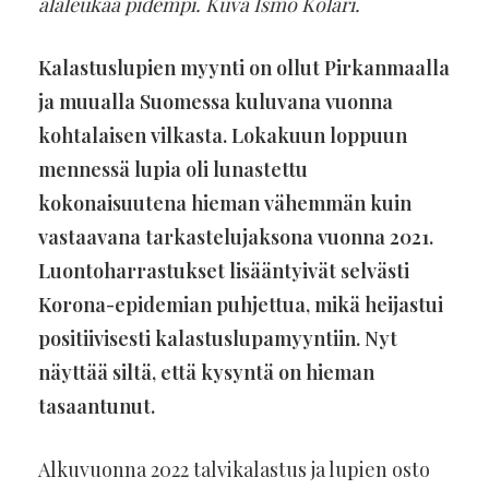
alaleukaa pidempi. Kuva Ismo Kolari.
Kalastuslupien myynti on ollut Pirkanmaalla
ja muualla Suomessa kuluvana vuonna
kohtalaisen vilkasta. Lokakuun loppuun
mennessä lupia oli lunastettu
kokonaisuutena hieman vähemmän kuin
vastaavana tarkastelujaksona vuonna 2021.
Luontoharrastukset lisääntyivät selvästi
Korona-epidemian puhjettua, mikä heijastui
positiivisesti kalastuslupamyyntiin. Nyt
näyttää siltä, että kysyntä on hieman
tasaantunut.
Alkuvuonna 2022 talvikalastus ja lupien osto