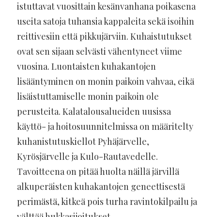
istuttavat vuosittain kesänvanhana poikasena
useita satoja tuhansia kappaleita sekä isoihin
reittivesiin että pikkujärviin. Kuhaistutukset
ovat sen sijaan selvästi vähentyneet viime
vuosina. Luontaisten kuhakantojen
lisääntyminen on monin paikoin vahvaa, eikä
lisäistuttamiselle monin paikoin ole
perusteita. Kalatalousalueiden uusissa
käyttö- ja hoitosuunnitelmissa on määritelty
kuhanistutuskiellot Pyhäjärvelle,
Kyrösjärvelle ja Kulo-Rautavedelle.
Tavoitteena on pitää huolta näillä järvillä
alkuperäisten kuhakantojen geneettisestä
perimästä, kitkeä pois turha ravintokilpailu ja
välttää hukkasijoitukset.