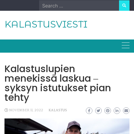
Skip
Search
to
for:
content
KALASTUSVIESTI
Kalastuslupien
menekissä laskua ‒
syksyn istutukset pian
tehty
NOVEMBER 11, 2022
KALASTUS