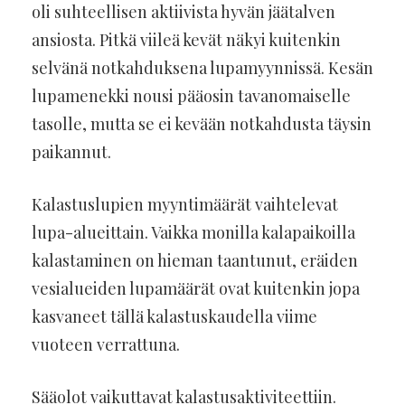
oli suhteellisen aktiivista hyvän jäätalven
ansiosta. Pitkä viileä kevät näkyi kuitenkin
selvänä notkahduksena lupamyynnissä. Kesän
lupamenekki nousi pääosin tavanomaiselle
tasolle, mutta se ei kevään notkahdusta täysin
paikannut.
Kalastuslupien myyntimäärät vaihtelevat
lupa-alueittain. Vaikka monilla kalapaikoilla
kalastaminen on hieman taantunut, eräiden
vesialueiden lupamäärät ovat kuitenkin jopa
kasvaneet tällä kalastuskaudella viime
vuoteen verrattuna.
Sääolot vaikuttavat kalastusaktiviteettiin.