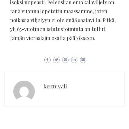
isoksi nopeasti. Peledsiian emokalaviljely on
tänä vuonna lopetettu maassamme, joten
poikasia viljelyyn ei ole enää saatavilla. Pitkä,
yli 65-vuotinen istutustoiminta on tullut
tämän vieraslajin osalta päätökseen.
kerttuvali