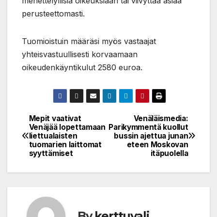
menettelyllisiä oikeuksiaan tai viivyttää asiaa
perusteettomasti.
Tuomioistuin määräsi myös vastaajat
yhteisvastuullisesti korvaamaan
oikeudenkäyntikulut 2580 euroa.
Mepit vaativat
Venäläismedia:
Post
Venäjää lopettamaan
Parikymmentä kuollut
liettualaisten
bussin ajettua junan
navigation
tuomarien laittomat
eteen Moskovan
syyttämiset
itäpuolella
By
kerttuvali