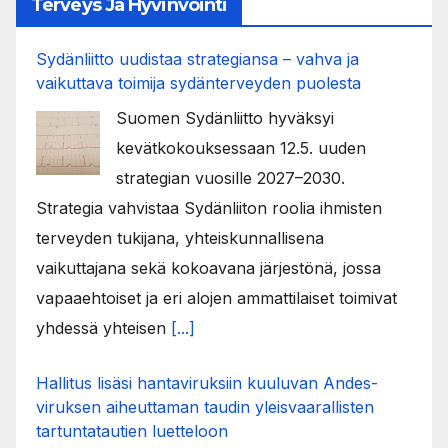
Terveys Ja Hyvinvointi
Sydänliitto uudistaa strategiansa – vahva ja
vaikuttava toimija sydänterveyden puolesta
Suomen Sydänliitto hyväksyi
kevätkokouksessaan 12.5. uuden
strategian vuosille 2027–2030.
Strategia vahvistaa Sydänliiton roolia ihmisten
terveyden tukijana, yhteiskunnallisena
vaikuttajana sekä kokoavana järjestönä, jossa
vapaaehtoiset ja eri alojen ammattilaiset toimivat
yhdessä yhteisen
[...]
Hallitus lisäsi hantaviruksiin kuuluvan Andes-
viruksen aiheuttaman taudin yleisvaarallisten
tartuntatautien luetteloon