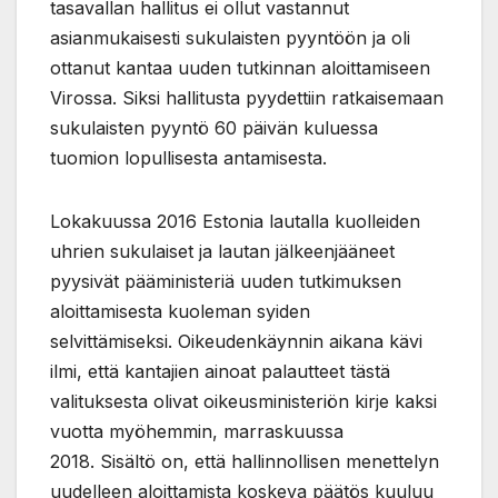
tasavallan hallitus ei ollut vastannut
asianmukaisesti sukulaisten pyyntöön ja oli
ottanut kantaa uuden tutkinnan aloittamiseen
Virossa. Siksi hallitusta pyydettiin ratkaisemaan
sukulaisten pyyntö 60 päivän kuluessa
tuomion lopullisesta antamisesta.
Lokakuussa 2016 Estonia lautalla kuolleiden
uhrien sukulaiset ja lautan jälkeenjääneet
pyysivät pääministeriä uuden tutkimuksen
aloittamisesta kuoleman syiden
selvittämiseksi. Oikeudenkäynnin aikana kävi
ilmi, että kantajien ainoat palautteet tästä
valituksesta olivat oikeusministeriön kirje kaksi
vuotta myöhemmin, marraskuussa
2018. Sisältö on, että hallinnollisen menettelyn
uudelleen aloittamista koskeva päätös kuuluu