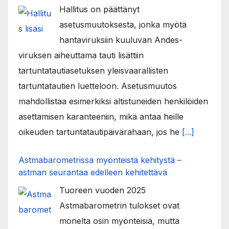
Hallitus on päättänyt
asetusmuutoksesta, jonka myötä
hantaviruksiin kuuluvan Andes-
viruksen aiheuttama tauti lisättiin
tartuntatautiasetuksen yleisvaarallisten
tartuntatautien luetteloon. Asetusmuutos
mahdollistaa esimerkiksi altistuneiden henkilöiden
asettamisen karanteeniin, mikä antaa heille
oikeuden tartuntatautipäivärahaan, jos he
[...]
Astmabarometrissa myönteistä kehitystä –
astman seurantaa edelleen kehitettävä
Tuoreen vuoden 2025
Astmabarometrin tulokset ovat
monelta osin myönteisiä, mutta