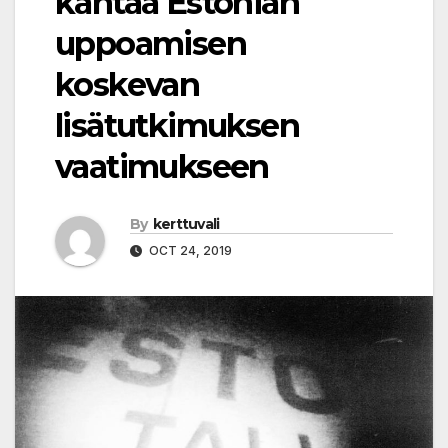
kantaa Estonian
uppoamisen
koskevan
lisätutkimuksen
vaatimukseen
By
kerttuvali
OCT 24, 2019