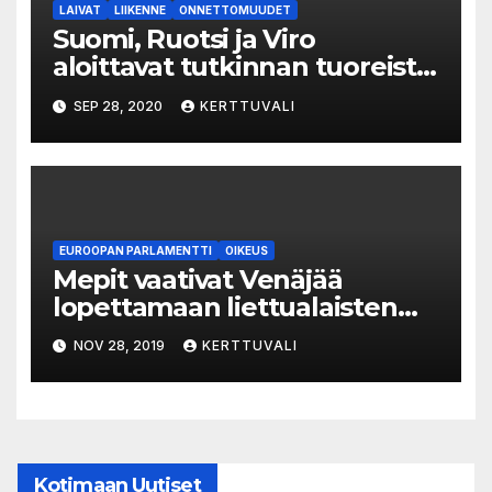
LAIVAT
LIIKENNE
ONNETTOMUUDET
Suomi, Ruotsi ja Viro
aloittavat tutkinnan tuoreista
Estonia-sokkipaljastuksista
SEP 28, 2020
KERTTUVALI
EUROOPAN PARLAMENTTI
OIKEUS
Mepit vaativat Venäjää
lopettamaan liettualaisten
tuomarien laittomat
NOV 28, 2019
KERTTUVALI
syyttämiset
Kotimaan Uutiset