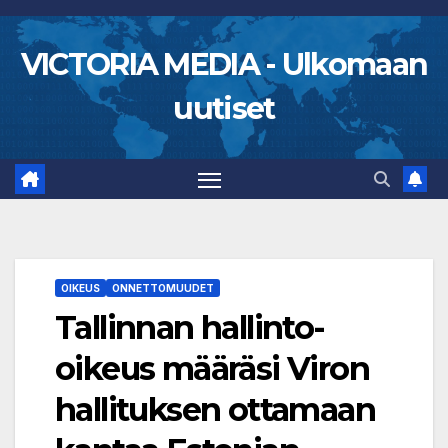
Skip
to
VICTORIA MEDIA - Ulkomaan
content
uutiset
OIKEUS
ONNETTOMUUDET
Tallinnan hallinto-
oikeus määräsi Viron
hallituksen ottamaan