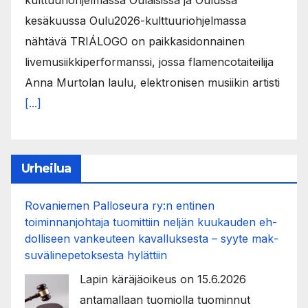
kulttuuriohjelmassa Oulaisissa ja Oulussa
kesäkuussa Oulu2026-kulttuuriohjelmassa
nähtävä TRIÁLOGO on paikkasidonnainen
livemusiikkiperformanssi, jossa flamencotaiteilija
Anna Murtolan laulu, elektronisen musiikin artisti
[...]
Urheilua
Rovaniemen Palloseura ry:n entinen
toiminnanjohtaja tuo­mit­tiin neljän kuu­kau­den eh­
dol­li­seen van­keu­teen ka­val­luk­ses­ta – syyte mak­
su­vä­li­ne­pe­tok­ses­ta hy­lät­tiin
Lapin käräjäoikeus on 15.6.2026
antamallaan tuomiolla tuominnut