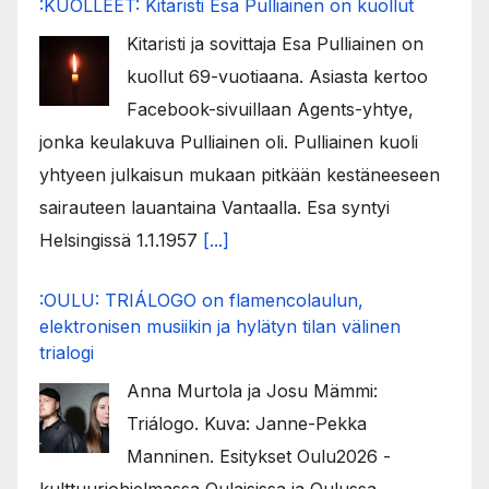
:KUOLLEET: Kitaristi Esa Pulliainen on kuollut
Kitaristi ja sovittaja Esa Pulliainen on
kuollut 69-vuotiaana. Asiasta kertoo
Facebook-sivuillaan Agents-yhtye,
jonka keulakuva Pulliainen oli. Pulliainen kuoli
yhtyeen julkaisun mukaan pitkään kestäneeseen
sairauteen lauantaina Vantaalla. Esa syntyi
Helsingissä 1.1.1957
[...]
:OULU: TRIÁLOGO on flamencolaulun,
elektronisen musiikin ja hylätyn tilan välinen
trialogi
Anna Murtola ja Josu Mämmi:
Triálogo. Kuva: Janne-Pekka
Manninen. Esitykset Oulu2026 -