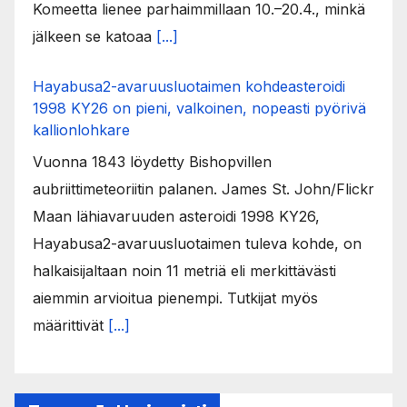
Komeetta lienee parhaimmillaan 10.–20.4., minkä
jälkeen se katoaa
[...]
Hayabusa2-avaruusluotaimen kohdeasteroidi
1998 KY26 on pieni, valkoinen, nopeasti pyörivä
kallionlohkare
Vuonna 1843 löydetty Bishopvillen
aubriittimeteoriitin palanen. James St. John/Flickr
Maan lähiavaruuden asteroidi 1998 KY26,
Hayabusa2-avaruusluotaimen tuleva kohde, on
halkaisijaltaan noin 11 metriä eli merkittävästi
aiemmin arvioitua pienempi. Tutkijat myös
määrittivät
[...]