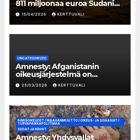
811 miljoonaa euroa Sudanin
kriisiin vastaamiseksi
15/04/2026
KERTTUVALI
UNCATEGORIZED
Amnesty: Afganistanin
oikeusjärjestelmä on
romahtanut Talibanin
25/03/2026
KERTTUVALI
valtaannousun jälkeen
IHMISOIKEUDET / MAAHANMUUTTO / OIKEUS- JA SISÄASIAT /
TURVAPAIKKAPOLITIIKKA
SODAT JA KRIISIT
Amnesty: Yhdysvallat