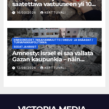
saatettava vastuuseen yli 100
lasta tappaneesta
16/03/2026
KERTTUVALI
kouluiskusta Iranissa
IHMISOIKEUDET / MAAHANMUUTTO / OIKEUS- JA SISÄASIAT /
TURVAPAIKKAPOLITIIKKA
SODAT JA KRIISIT
Amnesty: Israel ei saa vallata
Gazan kaupunkia – näin
Suomen täytyy toimia
12/08/2025
KERTTUVALI