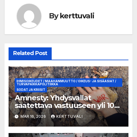
By
kerttuvali
Related Post
IHMISOIKEUDET / MAAHANMUUTTO / OIKEUS- JA SISÄASIAT /
TURVAPAIKKAPOLITIIKKA
SODAT JA KRIISIT
Amnesty: Yhdysvallat
saatettava vastuuseen yli 100
lasta tappaneesta
MAR 16, 2026
KERTTUVALI
kouluiskusta Iranissa