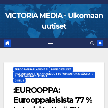
Skip
to
VICTORIA MEDIA - Ulkomaan
content
uutiset
EUROOPAN PARLAMENTTI
IHMISOIKEUDET
IHMISOIKEUDET / MAAHANMUUTTO / OIKEUS- JA SISÄASIAT /
TURVAPAIKKAPOLITIIKKA
OIKEUS
:EUROOPPA:
Eurooppalaisista 77 %