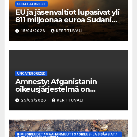
SODAT JA KRIISIT
EU ja jäsenvaltiot lupasivat yli
811 miljoonaa euroa Sudanin
kriisiin vastaamiseksi
15/04/2026
KERTTUVALI
UNCATEGORIZED
Amnesty: Afganistanin
oikeusjärjestelmä on
romahtanut Talibanin
25/03/2026
KERTTUVALI
valtaannousun jälkeen
IHMISOIKEUDET / MAAHANMUUTTO / OIKEUS- JA SISÄASIAT /