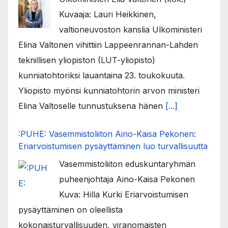
Kuvaaja: Lauri Heikkinen,
valtioneuvoston kanslia Ulkoministeri
Elina Valtonen vihittiin Lappeenrannan-Lahden
teknillisen yliopiston (LUT-yliopisto)
kunniatohtoriksi lauantaina 23. toukokuuta.
Yliopisto myönsi kunniatohtorin arvon ministeri
Elina Valtoselle tunnustuksena hänen
[...]
:PUHE: Vasemmistoliiton Aino-Kaisa Pekonen:
Eriarvoistumisen pysäyttäminen luo turvallisuutta
Vasemmistoliiton eduskuntaryhmän
puheenjohtaja Aino-Kaisa Pekonen
Kuva: Hilla Kurki Eriarvoistumisen
pysäyttäminen on oleellista
kokonaisturvallisuuden, viranomaisten