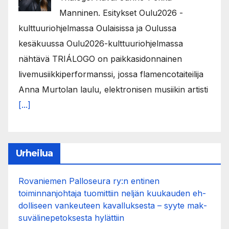
Manninen. Esitykset Oulu2026 -
kulttuuriohjelmassa Oulaisissa ja Oulussa
kesäkuussa Oulu2026-kulttuuriohjelmassa
nähtävä TRIÁLOGO on paikkasidonnainen
livemusiikkiperformanssi, jossa flamencotaiteilija
Anna Murtolan laulu, elektronisen musiikin artisti
[...]
Urheilua
Rovaniemen Palloseura ry:n entinen
toiminnanjohtaja tuo­mit­tiin neljän kuu­kau­den eh­
dol­li­seen van­keu­teen ka­val­luk­ses­ta – syyte mak­
su­vä­li­ne­pe­tok­ses­ta hy­lät­tiin