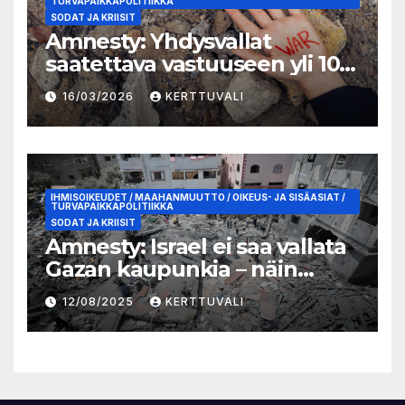
TURVAPAIKKAPOLITIIKKA
SODAT JA KRIISIT
Amnesty: Yhdysvallat
saatettava vastuuseen yli 100
lasta tappaneesta
16/03/2026
KERTTUVALI
kouluiskusta Iranissa
IHMISOIKEUDET / MAAHANMUUTTO / OIKEUS- JA SISÄASIAT /
TURVAPAIKKAPOLITIIKKA
SODAT JA KRIISIT
Amnesty: Israel ei saa vallata
Gazan kaupunkia – näin
Suomen täytyy toimia
12/08/2025
KERTTUVALI