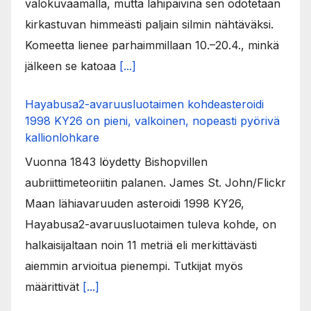
valokuvaamalla, mutta lähipäivinä sen odotetaan
kirkastuvan himmeästi paljain silmin nähtäväksi.
Komeetta lienee parhaimmillaan 10.–20.4., minkä
jälkeen se katoaa
[...]
Hayabusa2-avaruusluotaimen kohdeasteroidi
1998 KY26 on pieni, valkoinen, nopeasti pyörivä
kallionlohkare
Vuonna 1843 löydetty Bishopvillen
aubriittimeteoriitin palanen. James St. John/Flickr
Maan lähiavaruuden asteroidi 1998 KY26,
Hayabusa2-avaruusluotaimen tuleva kohde, on
halkaisijaltaan noin 11 metriä eli merkittävästi
aiemmin arvioitua pienempi. Tutkijat myös
määrittivät
[...]