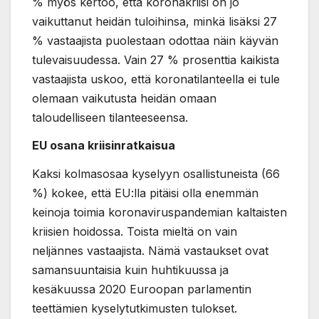
% myös kertoo, että koronakriisi on jo
vaikuttanut heidän tuloihinsa, minkä lisäksi 27
% vastaajista puolestaan odottaa näin käyvän
tulevaisuudessa. Vain 27 % prosenttia kaikista
vastaajista uskoo, että koronatilanteella ei tule
olemaan vaikutusta heidän omaan
taloudelliseen tilanteeseensa.
EU osana kriisinratkaisua
Kaksi kolmasosaa kyselyyn osallistuneista (66
%) kokee, että EU:lla pitäisi olla enemmän
keinoja toimia koronaviruspandemian kaltaisten
kriisien hoidossa. Toista mieltä on vain
neljännes vastaajista. Nämä vastaukset ovat
samansuuntaisia kuin huhtikuussa ja
kesäkuussa 2020 Euroopan parlamentin
teettämien kyselytutkimusten tulokset.