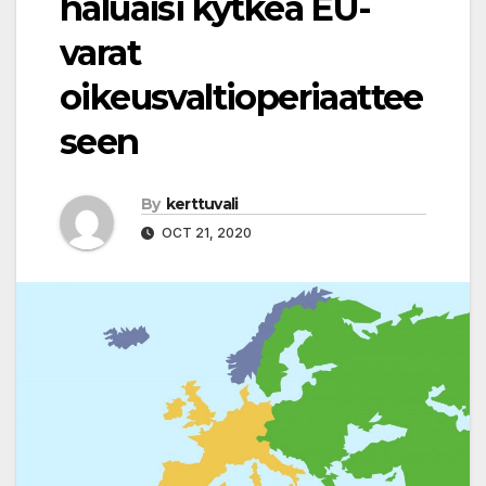
haluaisi kytkeä EU-
varat
oikeusvaltioperiaattee
seen
By
kerttuvali
OCT 21, 2020