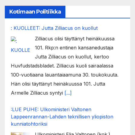
Kotimaan Politiikka
: KUOLLEET: Jutta Zilliacus on kuollut
Zilliacus olisi täyttänyt heinäkuussa
101. Rkp:n entinen kansanedustaja
Jutta Zilliacus on kuollut, kertoo
Huvfudstadsbladet. Zilliacus kuoli sairaalassa
100-vuotiaana lauantaiaamuna 30. toukokuuta.
Hän olisi täyttänyt heinäkuussa 101. Jutta
Armelle Zilliacus syntyi
[...]
:LUE PUHE: Ulkoministeri Valtonen
Lappeenrannan-Lahden teknillisen yliopiston
kunniatohtoriksi
Ulkoministeri Elia Valtonen (kok.)