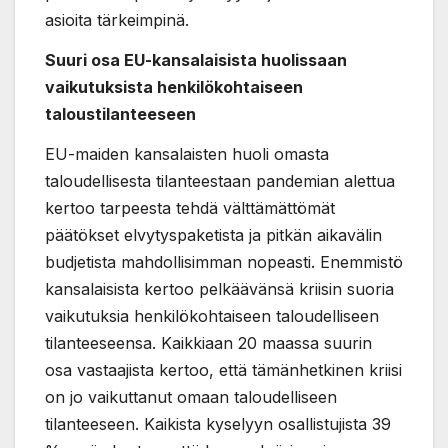
asioita tärkeimpinä.
Suuri osa EU-kansalaisista huolissaan
vaikutuksista henkilökohtaiseen
taloustilanteeseen
EU-maiden kansalaisten huoli omasta
taloudellisesta tilanteestaan pandemian alettua
kertoo tarpeesta tehdä välttämättömät
päätökset elvytyspaketista ja pitkän aikavälin
budjetista mahdollisimman nopeasti. Enemmistö
kansalaisista kertoo pelkäävänsä kriisin suoria
vaikutuksia henkilökohtaiseen taloudelliseen
tilanteeseensa. Kaikkiaan 20 maassa suurin
osa vastaajista kertoo, että tämänhetkinen kriisi
on jo vaikuttanut omaan taloudelliseen
tilanteeseen. Kaikista kyselyyn osallistujista 39