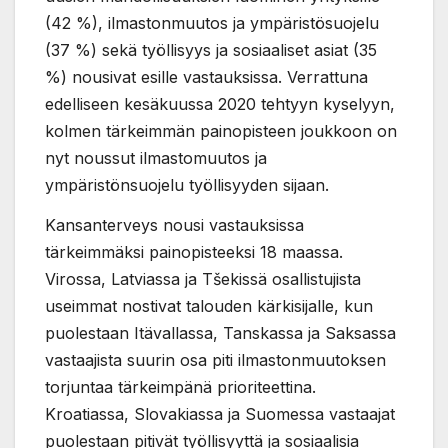
(42 %), ilmastonmuutos ja ympäristösuojelu
(37 %) sekä työllisyys ja sosiaaliset asiat (35
%) nousivat esille vastauksissa. Verrattuna
edelliseen kesäkuussa 2020 tehtyyn kyselyyn,
kolmen tärkeimmän painopisteen joukkoon on
nyt noussut ilmastomuutos ja
ympäristönsuojelu työllisyyden sijaan.
Kansanterveys nousi vastauksissa
tärkeimmäksi painopisteeksi 18 maassa.
Virossa, Latviassa ja Tšekissä osallistujista
useimmat nostivat talouden kärkisijalle, kun
puolestaan Itävallassa, Tanskassa ja Saksassa
vastaajista suurin osa piti ilmastonmuutoksen
torjuntaa tärkeimpänä prioriteettina.
Kroatiassa, Slovakiassa ja Suomessa vastaajat
puolestaan pitivät työllisyyttä ja sosiaalisia