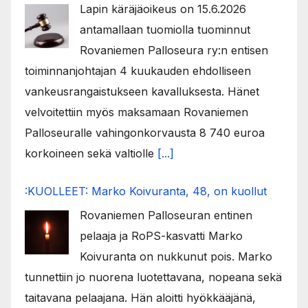
Lapin käräjäoikeus on 15.6.2026
antamallaan tuomiolla tuominnut
Rovaniemen Palloseura ry:n entisen
toiminnanjohtajan 4 kuukauden ehdolliseen
vankeusrangaistukseen kavalluksesta. Hänet
velvoitettiin myös maksamaan Rovaniemen
Palloseuralle vahingonkorvausta 8 740 euroa
korkoineen sekä valtiolle
[...]
:KUOLLEET: Marko Koivuranta, 48, on kuollut
Rovaniemen Palloseuran entinen
pelaaja ja RoPS-kasvatti Marko
Koivuranta on nukkunut pois. Marko
tunnettiin jo nuorena luotettavana, nopeana sekä
taitavana pelaajana. Hän aloitti hyökkääjänä,