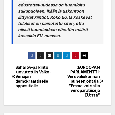
edustettavuudessa on huomioitu
sukupuoleen, ikään ja uskontoon
liittyvät kiintiöt. Koko EU:ta koskevat
tulokset on painotettu siten, että
niissä huomioidaan väestön määrä
kussakin EU-maassa.
Saharov-palkinto
:EUROOPAN
Post
luovutettiin Valko-
PARLAMENTTI:
Venäjän
Verovaliokunnan
navigation
demokraattiselle
puheenjohtaja:
oppositiolle
”Emme voi sallia
veroparatiiseja
EU:ssa”