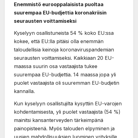
Enemmistö eurooppalaisista puoltaa
suurempaa EU-budjettia koronakriisin
seurausten voittamiseksi
Kyselyyn osallistuneista 54 % koko EU:ssa
kokee, että EU:lla pitäisi olla enemmän
taloudellisia keinoja koronaviruspandemian
seurausten voittamiseksi. Kaikkiaan 20 EU-
maassa suurin osa vastaajista tukee
suurempaa EU-budjettia. 14 maassa jopa yli
puolet vastaajista oli suuremman EU-budjetin
kannalla.
Kun kyselyyn osallistujilta kysyttiin EU-varojen
kohdentamisesta, yli puolet vastaajista (54 %)
mainitsi kansanterveyden tärkeimpänä
painopisteenä. Myös talouden elpyminen ja
uusien mahdollisuuksien luominen yrityksille