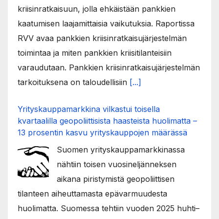
kriisinratkaisuun, jolla ehkäistään pankkien
kaatumisen laajamittaisia vaikutuksia. Raportissa
RVV avaa pankkien kriisinratkaisujärjestelmän
toimintaa ja miten pankkien kriisitilanteisiin
varaudutaan. Pankkien kriisinratkaisujärjestelmän
tarkoituksena on taloudellisiin
[...]
Yrityskauppamarkkina vilkastui toisella
kvartaalilla geopoliittisista haasteista huolimatta –
13 prosentin kasvu yrityskauppojen määrässä
Suomen yrityskauppamarkkinassa
nähtiin toisen vuosineljänneksen
aikana piristymistä geopoliittisen
tilanteen aiheuttamasta epävarmuudesta
huolimatta. Suomessa tehtiin vuoden 2025 huhti–