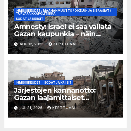
IHMISOIKEUDET / MAAHANMUUTTO / OIKEUS- JA SISÄASIAT /
TURVAPAIKKAPOLITIIKKA
SODAT JA KRIISIT
Amnesty: Israel ei saa vallata
Gazan kaupunkia – näin
Suomen täytyy toimia
AUG 12, 2025
KERTTUVALI
IHMISOIKEUDET
SODAT JA KRIISIT
Järjestöjen kannanotto:
Gazan laajamittaiset
nälkäkuolemat ovat
JUL 31, 2025
KERTTUVALI
torjuttavissa, jos siihen
annetaan mahdollisuus