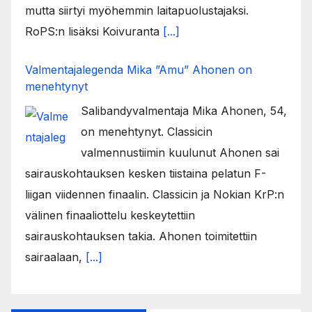
mutta siirtyi myöhemmin laitapuolustajaksi.
RoPS:n lisäksi Koivuranta
[...]
Valmentajalegenda Mika ”Amu” Ahonen on
menehtynyt
Salibandyvalmentaja Mika Ahonen, 54,
on menehtynyt. Classicin
valmennustiimin kuulunut Ahonen sai
sairauskohtauksen kesken tiistaina pelatun F-
liigan viidennen finaalin. Classicin ja Nokian KrP:n
välinen finaaliottelu keskeytettiin
sairauskohtauksen takia. Ahonen toimitettiin
sairaalaan,
[...]