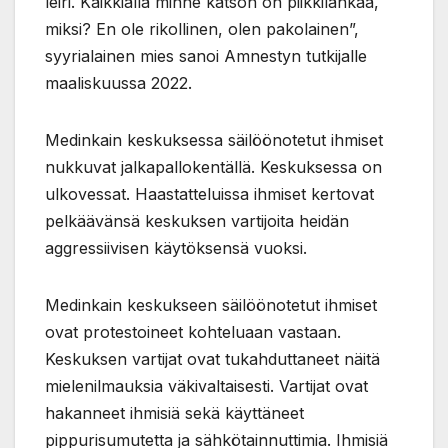
leiri. Kaikkialla minne katson on piikkilankaa,
miksi? En ole rikollinen, olen pakolainen”,
syyrialainen mies sanoi Amnestyn tutkijalle
maaliskuussa 2022.
Medinkain keskuksessa säilöönotetut ihmiset
nukkuvat jalkapallokentällä. Keskuksessa on
ulkovessat. Haastatteluissa ihmiset kertovat
pelkäävänsä keskuksen vartijoita heidän
aggressiivisen käytöksensä vuoksi.
Medinkain keskukseen säilöönotetut ihmiset
ovat protestoineet kohteluaan vastaan.
Keskuksen vartijat ovat tukahduttaneet näitä
mielenilmauksia väkivaltaisesti. Vartijat ovat
hakanneet ihmisiä sekä käyttäneet
pippurisumutetta ja sähkötainnuttimia. Ihmisiä