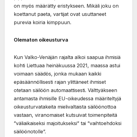
on myös määrätty eristykseen. Mikäli joku on
koettanut paeta, vartijat ovat usuttaneet
purevia koiria kimppuun.
Olematon oikeusturva
Kun Valko-Venäjän rajalta alkoi saapua ihmisiä
kohti Liettuaa heinäkuussa 2021, maassa astui
voimaan säädös, jonka mukaan kaikki
epäsäännöllisesti rajan ylittäneet ihmiset
otetaan säilöön automaattisesti. Välttyäkseen
antamasta ihmisille EU-oikeudessa määriteltyjä
oikeusturvatakeita mielivaltaista säilöönottoa
vastaan, viranomaiset kutsuivat toimenpiteitä
”väliaikaiseksi majoitukseksi” tai ”vaihtoehdoksi
säilöönotolle”.