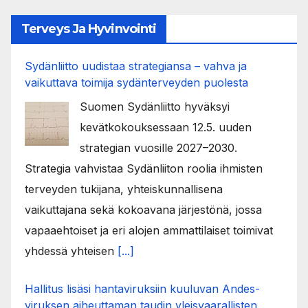
Terveys Ja Hyvinvointi
Sydänliitto uudistaa strategiansa – vahva ja
vaikuttava toimija sydänterveyden puolesta
Suomen Sydänliitto hyväksyi
kevätkokouksessaan 12.5. uuden
strategian vuosille 2027–2030.
Strategia vahvistaa Sydänliiton roolia ihmisten
terveyden tukijana, yhteiskunnallisena
vaikuttajana sekä kokoavana järjestönä, jossa
vapaaehtoiset ja eri alojen ammattilaiset toimivat
yhdessä yhteisen
[...]
Hallitus lisäsi hantaviruksiin kuuluvan Andes-
viruksen aiheuttaman taudin yleisvaarallisten