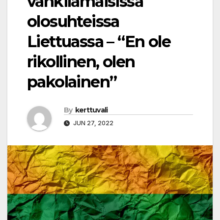
vankilamaisissa
olosuhteissa
Liettuassa – “En ole
rikollinen, olen
pakolainen”
By
kerttuvali
JUN 27, 2022