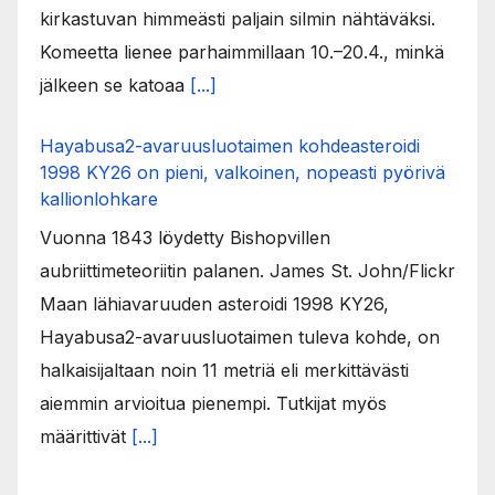
kirkastuvan himmeästi paljain silmin nähtäväksi.
Komeetta lienee parhaimmillaan 10.–20.4., minkä
jälkeen se katoaa
[...]
Hayabusa2-avaruusluotaimen kohdeasteroidi
1998 KY26 on pieni, valkoinen, nopeasti pyörivä
kallionlohkare
Vuonna 1843 löydetty Bishopvillen
aubriittimeteoriitin palanen. James St. John/Flickr
Maan lähiavaruuden asteroidi 1998 KY26,
Hayabusa2-avaruusluotaimen tuleva kohde, on
halkaisijaltaan noin 11 metriä eli merkittävästi
aiemmin arvioitua pienempi. Tutkijat myös
määrittivät
[...]