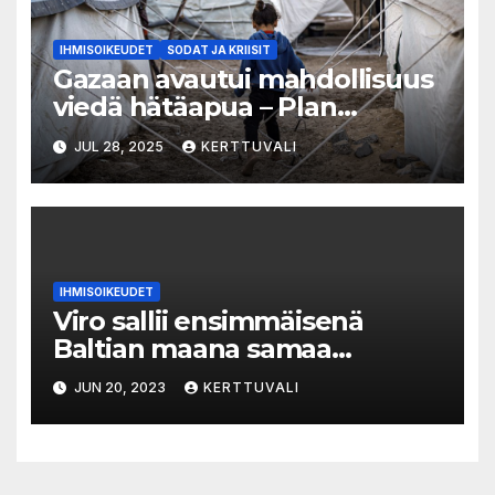
IHMISOIKEUDET
SODAT JA KRIISIT
Gazaan avautui mahdollisuus
viedä hätäapua – Plan
International Suomi lähetti
JUL 28, 2025
KERTTUVALI
tänään hätäapurahastostaan
50 000 € Gazan auttamiseksi.
IHMISOIKEUDET
Viro sallii ensimmäisenä
Baltian maana samaa
sukupuolta olevien avioliitot
JUN 20, 2023
KERTTUVALI