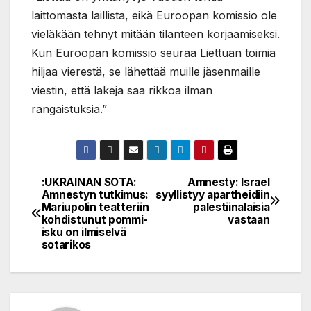
laittomasta laillista, eikä Euroopan komissio ole
vieläkään tehnyt mitään tilanteen korjaamiseksi.
Kun Euroopan komissio seuraa Liettuan toimia
hiljaa vierestä, se lähettää muille jäsenmaille
viestin, että lakeja saa rikkoa ilman
rangaistuksia.”
:UKRAINAN SOTA:
Amnesty: Israel
Post
Amnestyn tutkimus:
syyllistyy apartheidiin
Mariupolin teatteriin
palestiinalaisia
navigation
kohdistunut pommi-
vastaan
isku on ilmiselvä
sotarikos