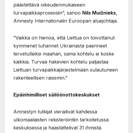
päästettävä oikeudenmukaiseen
turvapaikkaprosessiin”, sanoo
Nils Muižnieks
,
Amnesty Internationalin Euroopan aluejohtaja.
”Vaikka on hienoa, että Liettua on toivottanut
kymmenet tuhannet Ukrainasta paenneet
tervetulleiksi maahan, sama kohtelu ei koske
kaikkia. Turvaa hakevien kohtelu paljastaa
Liettuan turvapaikkajärjestelmään sulautuneen
rakenteellisen rasismin.”
Epäinhimilliset säilöönottokeskukset
Amnestyn tutkijat vierailivat kahdessa
ulkomaalaisten rekisteröintiin tarkoitetussa
keskuksessa ja haastattelivat 31 ihmistä.