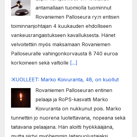
antamallaan tuomiolla tuominnut
Rovaniemen Palloseura ry:n entisen
toiminnanjohtajan 4 kuukauden ehdolliseen
vankeusrangaistukseen kavalluksesta. Hänet
velvoitettiin myös maksamaan Rovaniemen
Palloseuralle vahingonkorvausta 8 740 euroa
korkoineen sekä valtiolle
[...]
:KUOLLEET: Marko Koivuranta, 48, on kuollut
Rovaniemen Palloseuran entinen
pelaaja ja RoPS-kasvatti Marko
Koivuranta on nukkunut pois. Marko
tunnettiin jo nuorena luotettavana, nopeana sekä
taitavana pelaajana. Hän aloitti hyökkääjänä,
mutta siirtyi myöhemmin laitapuolustajaksi.