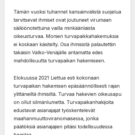
Tämän vuoksi tuhannet kansainvälistä suojelua
tarvitsevat ihmiset ovat joutuneet virumaan
säilöönotettuina vailla minkäänlaista
oikeusturvaa. Monien turvapaikkahakemuksia
ei koskaan käsitelty. Osa ihmisistä palautettiin
takaisin Valko-Venäjälle antamatta edes
mahdollisuutta turvapaikan hakemiseen.
Elokuussa 2021 Liettua esti kokonaan
turvapaikan hakemisen epäsäännöllisesti rajan
ylittäneiltä ihmisiltä. Turvaa hakevien oikeusapu
on ollut silmänlumetta. Turvapaikanhakijoita
edustavat asianajajat työskentelevät
maahanmuuttoviranomaisessa, jonka
päätöksiä asianajajien pitäisi todellisuudessa
haastaa.