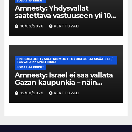
SODAT JA KRIISIT
Amnesty: Yhdysvallat
saatettava vastuuseen yli 100
lasta tappaneesta
16/03/2026
KERTTUVALI
kouluiskusta Iranissa
IHMISOIKEUDET / MAAHANMUUTTO / OIKEUS- JA SISÄASIAT /
TURVAPAIKKAPOLITIIKKA
SODAT JA KRIISIT
Amnesty: Israel ei saa vallata
Gazan kaupunkia – näin
Suomen täytyy toimia
12/08/2025
KERTTUVALI