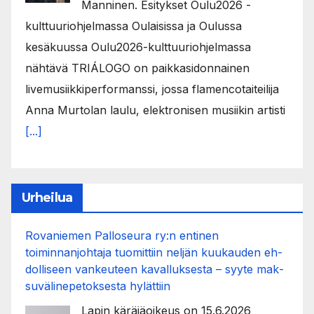
Manninen. Esitykset Oulu2026 -
kulttuuriohjelmassa Oulaisissa ja Oulussa
kesäkuussa Oulu2026-kulttuuriohjelmassa
nähtävä TRIÁLOGO on paikkasidonnainen
livemusiikkiperformanssi, jossa flamencotaiteilija
Anna Murtolan laulu, elektronisen musiikin artisti
[...]
Urheilua
Rovaniemen Palloseura ry:n entinen
toiminnanjohtaja tuo­mit­tiin neljän kuu­kau­den eh­
dol­li­seen van­keu­teen ka­val­luk­ses­ta – syyte mak­
su­vä­li­ne­pe­tok­ses­ta hy­lät­tiin
Lapin käräjäoikeus on 15.6.2026