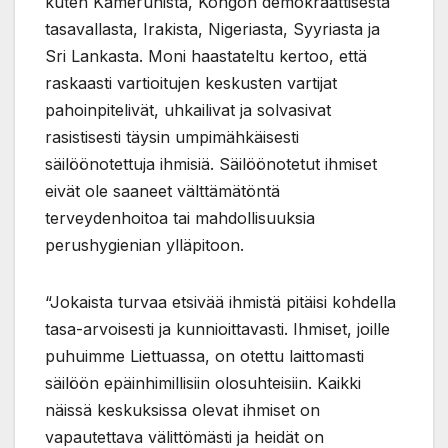
kuten Kamerunista, Kongon demokraattisesta
tasavallasta, Irakista, Nigeriasta, Syyriasta ja
Sri Lankasta. Moni haastateltu kertoo, että
raskaasti vartioitujen keskusten vartijat
pahoinpitelivät, uhkailivat ja solvasivat
rasistisesti täysin umpimähkäisesti
säilöönotettuja ihmisiä. Säilöönotetut ihmiset
eivät ole saaneet välttämätöntä
terveydenhoitoa tai mahdollisuuksia
perushygienian ylläpitoon.
“Jokaista turvaa etsivää ihmistä pitäisi kohdella
tasa-arvoisesti ja kunnioittavasti. Ihmiset, joille
puhuimme Liettuassa, on otettu laittomasti
säilöön epäinhimillisiin olosuhteisiin. Kaikki
näissä keskuksissa olevat ihmiset on
vapautettava välittömästi ja heidät on