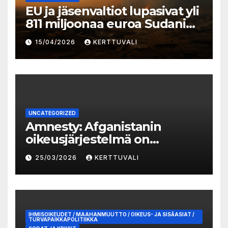
EU ja jäsenvaltiot lupasivat yli
811 miljoonaa euroa Sudanin
kriisiin vastaamiseksi
15/04/2026
KERTTUVALI
UNCATEGORIZED
Amnesty: Afganistanin
oikeusjärjestelmä on
romahtanut Talibanin
25/03/2026
KERTTUVALI
valtaannousun jälkeen
IHMISOIKEUDET / MAAHANMUUTTO / OIKEUS- JA SISÄASIAT /
TURVAPAIKKAPOLITIIKKA