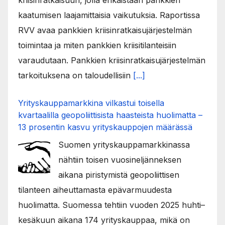
kaatumisen laajamittaisia vaikutuksia. Raportissa
RVV avaa pankkien kriisinratkaisujärjestelmän
toimintaa ja miten pankkien kriisitilanteisiin
varaudutaan. Pankkien kriisinratkaisujärjestelmän
tarkoituksena on taloudellisiin
[...]
Yrityskauppamarkkina vilkastui toisella
kvartaalilla geopoliittisista haasteista huolimatta –
13 prosentin kasvu yrityskauppojen määrässä
Suomen yrityskauppamarkkinassa
nähtiin toisen vuosineljänneksen
aikana piristymistä geopoliittisen
tilanteen aiheuttamasta epävarmuudesta
huolimatta. Suomessa tehtiin vuoden 2025 huhti–
kesäkuun aikana 174 yrityskauppaa, mikä on