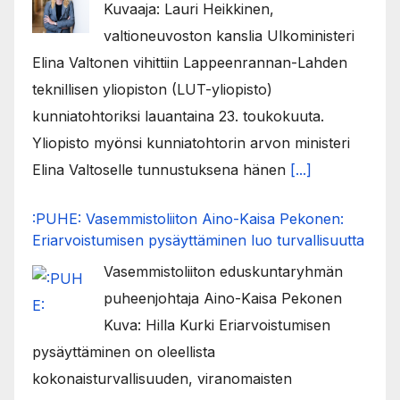
Kuvaaja: Lauri Heikkinen,
valtioneuvoston kanslia Ulkoministeri
Elina Valtonen vihittiin Lappeenrannan-Lahden
teknillisen yliopiston (LUT-yliopisto)
kunniatohtoriksi lauantaina 23. toukokuuta.
Yliopisto myönsi kunniatohtorin arvon ministeri
Elina Valtoselle tunnustuksena hänen
[...]
:PUHE: Vasemmistoliiton Aino-Kaisa Pekonen:
Eriarvoistumisen pysäyttäminen luo turvallisuutta
Vasemmistoliiton eduskuntaryhmän
puheenjohtaja Aino-Kaisa Pekonen
Kuva: Hilla Kurki Eriarvoistumisen
pysäyttäminen on oleellista
kokonaisturvallisuuden, viranomaisten