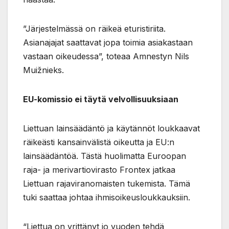
”Järjestelmässä on räikeä eturistiriita.
Asianajajat saattavat jopa toimia asiakastaan
vastaan oikeudessa”, toteaa Amnestyn Nils
Muižnieks.
EU-komissio ei täytä velvollisuuksiaan
Liettuan lainsäädäntö ja käytännöt loukkaavat
räikeästi kansainvälistä oikeutta ja EU:n
lainsäädäntöä. Tästä huolimatta Euroopan
raja- ja merivartiovirasto Frontex jatkaa
Liettuan rajaviranomaisten tukemista. Tämä
tuki saattaa johtaa ihmisoikeusloukkauksiin.
“Liettua on yrittänyt jo vuoden tehdä