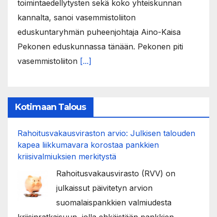
toimintaedellytysten sekä koko yhteiskunnan
kannalta, sanoi vasemmistoliiton
eduskuntaryhmän puheenjohtaja Aino-Kaisa
Pekonen eduskunnassa tänään. Pekonen piti
vasemmistoliiton
[...]
Kotimaan Talous
Rahoitusvakausviraston arvio: Julkisen talouden
kapea liikkumavara korostaa pankkien
kriisivalmiuksien merkitystä
Rahoitusvakausvirasto (RVV) on
julkaissut päivitetyn arvion
suomalaispankkien valmiudesta
kriisinratkaisuun, jolla ehkäistään pankkien