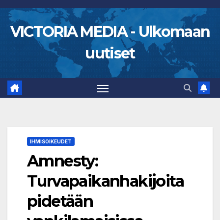
Skip
to
VICTORIA MEDIA - Ulkomaan
content
uutiset
IHMISOIKEUDET
Amnesty:
Turvapaikanhakijoita
pidetään