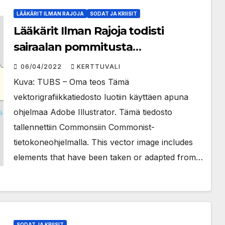
LÄÄKÄRIT ILMAN RAJOJA
SODAT JA KRIISIT
Lääkärit Ilman Rajoja todisti
sairaalan pommitusta
Mykolajivissa, Ukrainassa
06/04/2022
KERTTUVALI
Kuva: TUBS – Oma teos Tämä
vektorigrafiikkatiedosto luotiin käyttäen apuna
ohjelmaa Adobe Illustrator. Tämä tiedosto
tallennettiin Commonsiin Commonist-
tietokoneohjelmalla. This vector image includes
elements that have been taken or adapted from…
SODAT JA KRIISIT