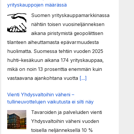
yrityskauppojen määrässä
Suomen yrityskauppamarkkinassa
nähtiin toisen vuosineljänneksen
aikana piristymistä geopoliittisen
tilanteen aiheuttamasta epävarmuudesta
huolimatta. Suomessa tehtiin vuoden 2025
huhti–kesäkuun aikana 174 yrityskauppaa,
mikä on noin 13 prosenttia enemmän kuin
vastaavana ajankohtana vuotta
[...]
Vienti Yhdysvaltoihin väheni –
tullineuvottelujen vaikutusta ei silti näy
Tavaroiden ja palveluiden vienti
Yhdysvaltoihin väheni vuoden
toisella neljänneksellä 10 %