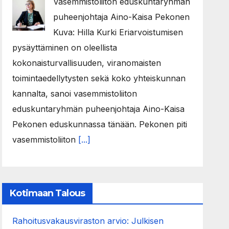
Vasemmistoliiton eduskuntaryhmän
puheenjohtaja Aino-Kaisa Pekonen
Kuva: Hilla Kurki Eriarvoistumisen
pysäyttäminen on oleellista
kokonaisturvallisuuden, viranomaisten
toimintaedellytysten sekä koko yhteiskunnan
kannalta, sanoi vasemmistoliiton
eduskuntaryhmän puheenjohtaja Aino-Kaisa
Pekonen eduskunnassa tänään. Pekonen piti
vasemmistoliiton
[...]
Kotimaan Talous
Rahoitusvakausviraston arvio: Julkisen