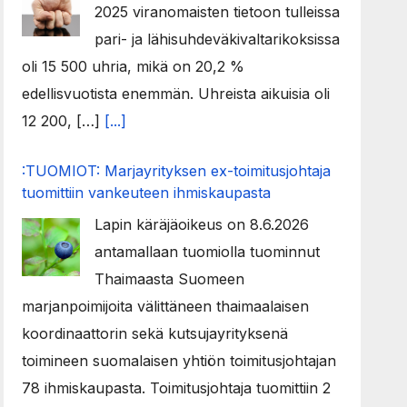
2025 viranomaisten tietoon tulleissa
pari- ja lähisuhdeväkivaltarikoksissa
oli 15 500 uhria, mikä on 20,2 %
edellisvuotista enemmän. Uhreista aikuisia oli
12 200, […]
[...]
:TUOMIOT: Marjayrityksen ex-toimitusjohtaja
tuomittiin vankeuteen ihmiskaupasta
Lapin käräjäoikeus on 8.6.2026
antamallaan tuomiolla tuominnut
Thaimaasta Suomeen
marjanpoimijoita välittäneen thaimaalaisen
koordinaattorin sekä kutsujayrityksenä
toimineen suomalaisen yhtiön toimitusjohtajan
78 ihmiskaupasta. Toimitusjohtaja tuomittiin 2