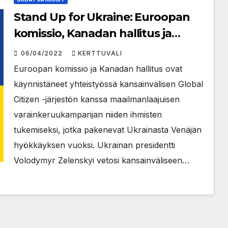
Stand Up for Ukraine: Euroopan
komissio, Kanadan hallitus ja
Global Citizen yhteistyössä
06/04/2022
KERTTUVALI
pakolaisille suunnattavan tuen
Euroopan komissio ja Kanadan hallitus ovat
liikkeelle saamiseksi
käynnistäneet yhteistyössä kansainvälisen Global
Citizen -järjestön kanssa maailmanlaajuisen
varainkeruukampanjan niiden ihmisten
tukemiseksi, jotka pakenevat Ukrainasta Venäjän
hyökkäyksen vuoksi. Ukrainan presidentti
Volodymyr Zelenskyi vetosi kansainväliseen…