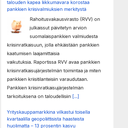
talouden kapea liikkumavara korostaa
pankkien kriisivalmiuksien merkitystä
Rahoitusvakausvirasto (RVV) on
julkaissut päivitetyn arvion
suomalaispankkien valmiudesta
kriisinratkaisuun, jolla ehkäistään pankkien
kaatumisen laajamittaisia
vaikutuksia. Raportissa RVV avaa pankkien
kriisinratkaisujärjestelmän toimintaa ja miten
pankkien kriisitilanteisiin varaudutaan.
Pankkien kriisinratkaisujärjestelmän
tarkoituksena on taloudellisiin
[...]
Yrityskauppamarkkina vilkastui toisella
kvartaalilla geopoliittisista haasteista
huolimatta – 13 prosentin kasvu