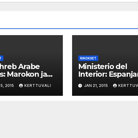
T
RIKOKSET
hreb Arabe
Ministerio del
s: Marokon ja
Interior: Espanj
njan
poliisi hajotti
5, 2015
KERTTUVALI
JAN 21, 2015
KERTTUV
nomaiset
alaikäisiä
varikoivat
tarjonneen
meniä tonneja
paritusringin – 2
sta
parittajaa ja
asiakasta pidäte