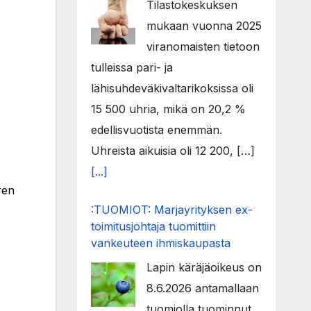
Tilastokeskuksen
mukaan vuonna 2025
viranomaisten tietoon
tulleissa pari- ja
lähisuhdeväkivaltarikoksissa oli
15 500 uhria, mikä on 20,2 %
edellisvuotista enemmän.
Uhreista aikuisia oli 12 200, […]
[...]
ren
:TUOMIOT: Marjayrityksen ex-
toimitusjohtaja tuomittiin
vankeuteen ihmiskaupasta
Lapin käräjäoikeus on
8.6.2026 antamallaan
tuomiolla tuominnut