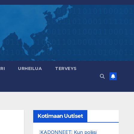
RI
URHEILUA
TERVEYS
Kotimaan Uutiset
:KADONNEET: Kun poliisi