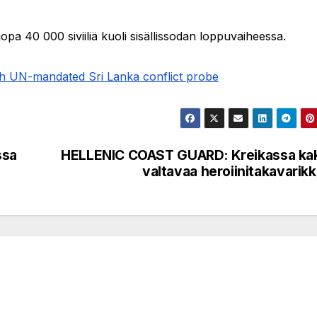
opa 40 000 siviiliä kuoli sisällissodan loppuvaiheessa.
ith UN-mandated Sri Lanka conflict probe
ssa
HELLENIC COAST GUARD: Kreikassa ka
valtavaa heroiinitakavarik