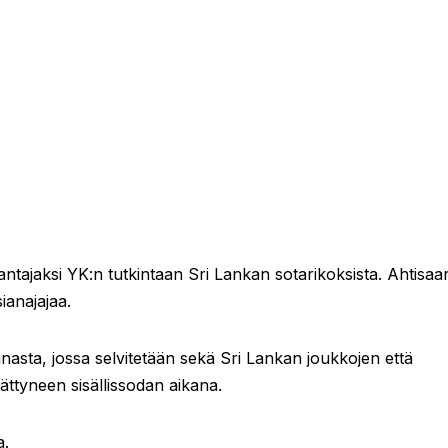
antajaksi YK:n tutkintaan Sri Lankan sotarikoksista. Ahtisaa
ianajajaa.
innasta, jossa selvitetään sekä Sri Lankan joukkojen että
ättyneen sisällissodan aikana.
a.