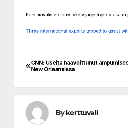
Kansainvälisten ihmisoikeusjärjestöjen mukaan j
Three international experts tapped to assist w
CNN: Useita haavoittunut ampumise
Post
New Orleansissa
navigation
By
kerttuvali