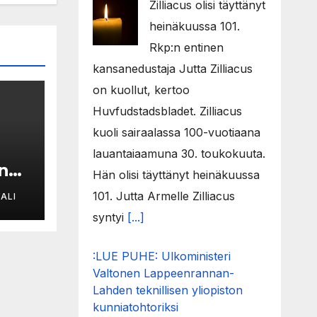
Zilliacus olisi täyttänyt
heinäkuussa 101.
Rkp:n entinen
kansanedustaja Jutta Zilliacus
on kuollut, kertoo
Huvfudstadsbladet. Zilliacus
kuoli sairaalassa 100-vuotiaana
lauantaiaamuna 30. toukokuuta.
an
Hän olisi täyttänyt heinäkuussa
101. Jutta Armelle Zilliacus
ALI
syntyi
[...]
9
:LUE PUHE: Ulkoministeri
Valtonen Lappeenrannan-
tty
Lahden teknillisen yliopiston
kunniatohtoriksi