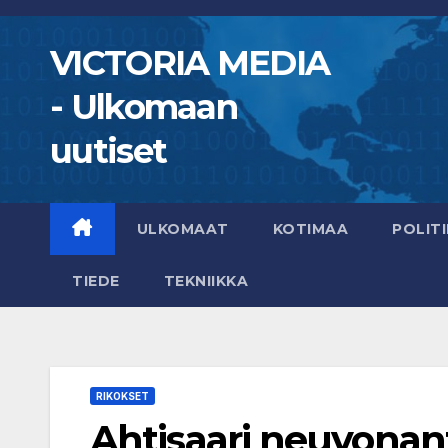
Skip
to
VICTORIA MEDIA
content
- Ulkomaan
uutiset
ULKOMAAT
KOTIMAA
POLITI
TIEDE
TEKNIIKKA
RIKOKSET
Ahtisaari neuvonant