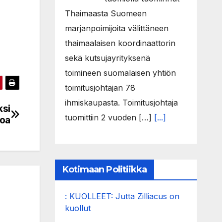
Thaimaasta Suomeen
marjanpoimijoita välittäneen
thaimaalaisen koordinaattorin
sekä kutsujayrityksenä
toimineen suomalaisen yhtiön
toimitusjohtajan 78
ihmiskaupasta. Toimitusjohtaja
ksi
tuomittiin 2 vuoden […]
[...]
koa
Kotimaan Politiikka
: KUOLLEET: Jutta Zilliacus on
kuollut