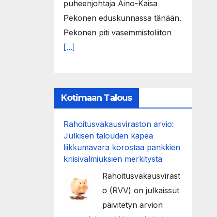
puheenjohtaja Aino-Kaisa
Pekonen eduskunnassa tänään.
Pekonen piti vasemmistoliiton
[...]
Kotimaan Talous
Rahoitusvakausviraston arvio:
Julkisen talouden kapea
liikkumavara korostaa pankkien
kriisivalmiuksien merkitystä
Rahoitusvakausvirast
o (RVV) on julkaissut
päivitetyn arvion