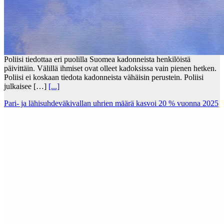
Poliisi tiedottaa eri puolilla Suomea kadonneista henkilöistä
päivittäin. Välillä ihmiset ovat olleet kadoksissa vain pienen hetken.
Poliisi ei koskaan tiedota kadonneista vähäisin perustein. Poliisi
julkaisee […]
[...]
Pari- ja lähisuhdeväkivallan uhrien määrä kasvoi 20 % vuonna 2025