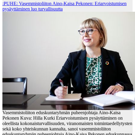
:PUHE: Vasemmistoliiton Aino-Kaisa Pekonen: Eriarvoistumisen
pysäyttäminen luo turvallisuutta
Vasemmistoliiton eduskuntaryhmän puheenjohtaja Aino-Kaisa
Pekonen Kuva: Hilla Kurki Eriarvoistumisen pysäyttäminen on
oleellista kokonaisturvallisuuden, viranomaisten toimintaedellytysten
sekä koko yhteiskunnan kannalta, sanoi vasemmistoliiton
eduskuntaryhmän puheenjohtaja Aino-Kaisa Pekonen eduskunnassa