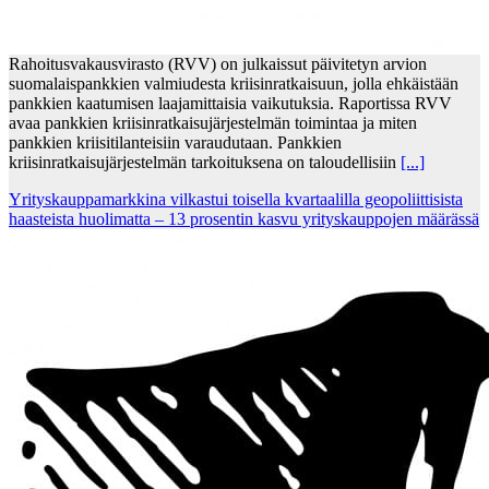
Rahoitusvakausvirasto (RVV) on julkaissut päivitetyn arvion
suomalaispankkien valmiudesta kriisinratkaisuun, jolla ehkäistään
pankkien kaatumisen laajamittaisia vaikutuksia. Raportissa RVV
avaa pankkien kriisinratkaisujärjestelmän toimintaa ja miten
pankkien kriisitilanteisiin varaudutaan. Pankkien
kriisinratkaisujärjestelmän tarkoituksena on taloudellisiin
[...]
Yrityskauppamarkkina vilkastui toisella kvartaalilla geopoliittisista
haasteista huolimatta – 13 prosentin kasvu yrityskauppojen määrässä