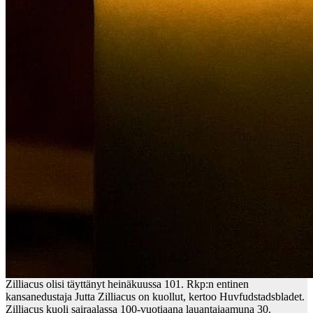
Zilliacus olisi täyttänyt heinäkuussa 101. Rkp:n entinen
kansanedustaja Jutta Zilliacus on kuollut, kertoo Huvfudstadsbladet.
Zilliacus kuoli sairaalassa 100-vuotiaana lauantaiaamuna 30.