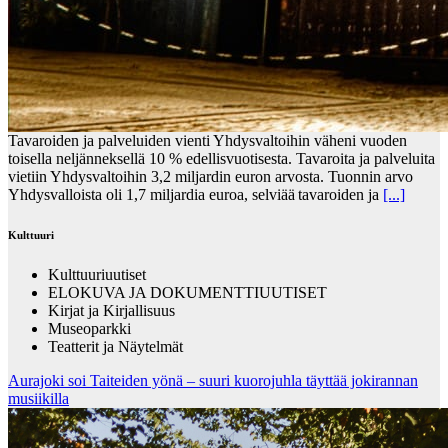
Tavaroiden ja palveluiden vienti Yhdysvaltoihin väheni vuoden
toisella neljänneksellä 10 % edellisvuotisesta. Tavaroita ja palveluita
vietiin Yhdysvaltoihin 3,2 miljardin euron arvosta. Tuonnin arvo
Yhdysvalloista oli 1,7 miljardia euroa, selviää tavaroiden ja
[...]
Kulttuuri
Kulttuuriuutiset
ELOKUVA JA DOKUMENTTIUUTISET
Kirjat ja Kirjallisuus
Museoparkki
Teatterit ja Näytelmät
Aurajoki soi Taiteiden yönä – suuri kuorojuhla täyttää jokirannan
musiikilla