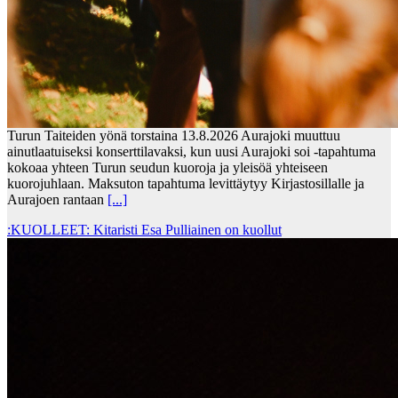
Turun Taiteiden yönä torstaina 13.8.2026 Aurajoki muuttuu
ainutlaatuiseksi konserttilavaksi, kun uusi Aurajoki soi -tapahtuma
kokoaa yhteen Turun seudun kuoroja ja yleisöä yhteiseen
kuorojuhlaan. Maksuton tapahtuma levittäytyy Kirjastosillalle ja
Aurajoen rantaan
[...]
:KUOLLEET: Kitaristi Esa Pulliainen on kuollut