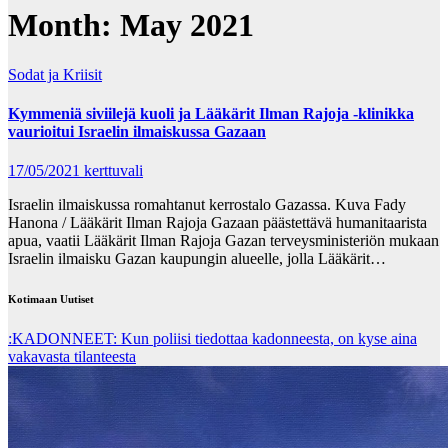
Month:
May 2021
Sodat ja Kriisit
Kymmeniä siviilejä kuoli ja Lääkärit Ilman Rajoja -klinikka
vaurioitui Israelin ilmaiskussa Gazaan
17/05/2021
kerttuvali
Israelin ilmaiskussa romahtanut kerrostalo Gazassa. Kuva Fady
Hanona / Lääkärit Ilman Rajoja Gazaan päästettävä humanitaarista
apua, vaatii Lääkärit Ilman Rajoja Gazan terveysministeriön mukaan
Israelin ilmaisku Gazan kaupungin alueelle, jolla Lääkärit…
Kotimaan Uutiset
:KADONNEET: Kun poliisi tiedottaa kadonneesta, on kyse aina
vakavasta tilanteesta