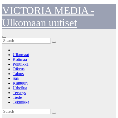
Skip
VICTORIA MEDIA -
to
content
Ulkomaan uutiset
Ulkomaat
Kotimaa
Politiikka
Oikeus
Talous
Sää
Kulttuuri
Urheilua
Terveys
Tiede
Tekniikka