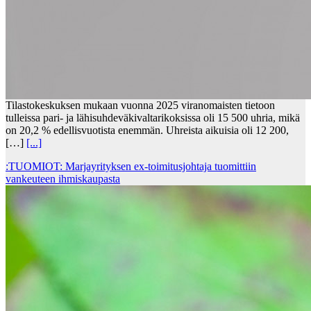
Tilastokeskuksen mukaan vuonna 2025 viranomaisten tietoon
tulleissa pari- ja lähisuhdeväkivaltarikoksissa oli 15 500 uhria, mikä
on 20,2 % edellisvuotista enemmän. Uhreista aikuisia oli 12 200,
[…]
[...]
:TUOMIOT: Marjayrityksen ex-toimitusjohtaja tuomittiin
vankeuteen ihmiskaupasta