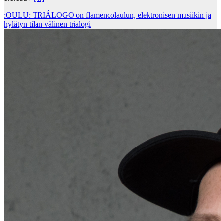
:OULU: TRIÁLOGO on flamencolaulun, elektronisen musiikin ja
hylätyn tilan välinen trialogi