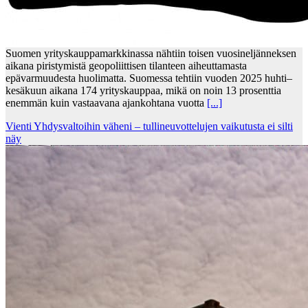
Suomen yrityskauppamarkkinassa nähtiin toisen vuosineljänneksen
aikana piristymistä geopoliittisen tilanteen aiheuttamasta
epävarmuudesta huolimatta. Suomessa tehtiin vuoden 2025 huhti–
kesäkuun aikana 174 yrityskauppaa, mikä on noin 13 prosenttia
enemmän kuin vastaavana ajankohtana vuotta
[...]
Vienti Yhdysvaltoihin väheni – tullineuvottelujen vaikutusta ei silti
näy