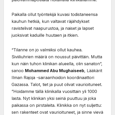
Paikalla ollut työntekijä kuvasi todistaneensa
kauhun hetkiä, kun valtavat räjähdykset
ravistelivat naapurustoa, ja naiset ja lapset
juoksivat kaduille huutaen ja itkien.
“Tilanne on jo valmiiksi ollut kauhea.
Siviiliuhrien määrä on noussut päivittäin. Mutta
kun näin tuhon klinikan alueella, olin sanaton”,
sanoo
Mohammed Abu Mughaiseeb
, Lääkärit
Ilman Rajoja -sairaanhoidon koordinaattori
Gazassa. Talot, tiet ja puut olivat vaurioituneet.
”Hoidamme tällä klinikalla vuosittain yli 1000
lasta. Nyt klinikan yksi seinä puuttuu ja joka
paikassa on pirstaleita. Klinikka on nyt suljettu:
sen rakenteet ovat vaurioituneet, ja sinne vievä