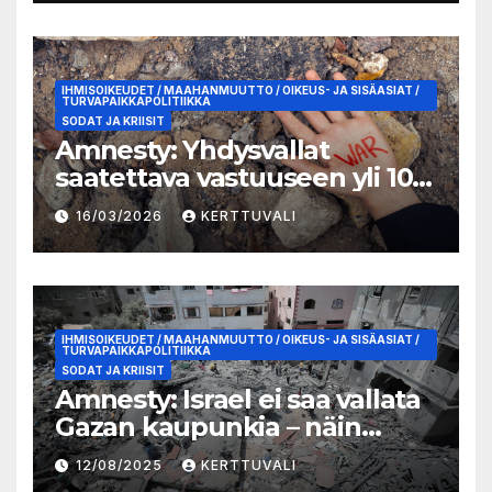
IHMISOIKEUDET / MAAHANMUUTTO / OIKEUS- JA SISÄASIAT /
TURVAPAIKKAPOLITIIKKA
SODAT JA KRIISIT
Amnesty: Yhdysvallat
saatettava vastuuseen yli 100
lasta tappaneesta
16/03/2026
KERTTUVALI
kouluiskusta Iranissa
IHMISOIKEUDET / MAAHANMUUTTO / OIKEUS- JA SISÄASIAT /
TURVAPAIKKAPOLITIIKKA
SODAT JA KRIISIT
Amnesty: Israel ei saa vallata
Gazan kaupunkia – näin
Suomen täytyy toimia
12/08/2025
KERTTUVALI