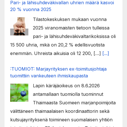
Pari- ja lähisuhdeväkivallan uhrien määrä kasvoi
20 % vuonna 2025
Tilastokeskuksen mukaan vuonna
2025 viranomaisten tietoon tulleissa
pari- ja lähisuhdeväkivaltarikoksissa oli
15 500 uhria, mikä on 20,2 % edellisvuotista
enemmän. Uhreista aikuisia oli 12 200, […]
[...]
:TUOMIOT: Marjayrityksen ex-toimitusjohtaja
tuomittiin vankeuteen ihmiskaupasta
Lapin käräjäoikeus on 8.6.2026
antamallaan tuomiolla tuominnut
Thaimaasta Suomeen marjanpoimijoita
välittäneen thaimaalaisen koordinaattorin sekä
kutsujayrityksenä toimineen suomalaisen yhtiön