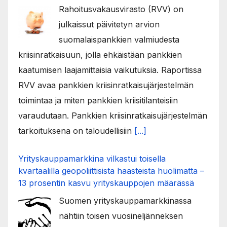
Rahoitusvakausvirasto (RVV) on
julkaissut päivitetyn arvion
suomalaispankkien valmiudesta
kriisinratkaisuun, jolla ehkäistään pankkien
kaatumisen laajamittaisia vaikutuksia. Raportissa
RVV avaa pankkien kriisinratkaisujärjestelmän
toimintaa ja miten pankkien kriisitilanteisiin
varaudutaan. Pankkien kriisinratkaisujärjestelmän
tarkoituksena on taloudellisiin
[...]
Yrityskauppamarkkina vilkastui toisella
kvartaalilla geopoliittisista haasteista huolimatta –
13 prosentin kasvu yrityskauppojen määrässä
Suomen yrityskauppamarkkinassa
nähtiin toisen vuosineljänneksen