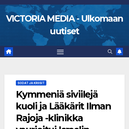
Skip
to
VICTORIA MEDIA - Ulkomaan
content
uutiset
SODAT JA KRIISIT
Kymmeniä siviilejä
kuoli ja Lääkärit Ilman
Rajoja -klinikka