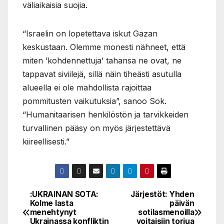
väliaikaisia suojia.
“Israelin on lopetettava iskut Gazan
keskustaan. Olemme monesti nähneet, että
miten ’kohdennettuja’ tahansa ne ovat, ne
tappavat siviilejä, sillä näin tiheästi asutulla
alueella ei ole mahdollista rajoittaa
pommitusten vaikutuksia”, sanoo Sok.
“Humanitaarisen henkilöstön ja tarvikkeiden
turvallinen pääsy on myös järjestettävä
kiireellisesti.”
:UKRAINAN SOTA:
Järjestöt: Yhden
Post
Kolme lasta
päivän
menehtynyt
sotilasmenoilla
navigation
Ukrainassa konfliktin
voitaisiin torjua