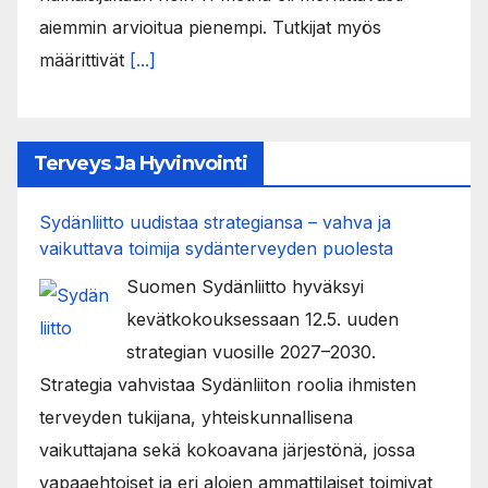
aiemmin arvioitua pienempi. Tutkijat myös
määrittivät
[...]
Terveys Ja Hyvinvointi
Sydänliitto uudistaa strategiansa – vahva ja
vaikuttava toimija sydänterveyden puolesta
Suomen Sydänliitto hyväksyi
kevätkokouksessaan 12.5. uuden
strategian vuosille 2027–2030.
Strategia vahvistaa Sydänliiton roolia ihmisten
terveyden tukijana, yhteiskunnallisena
vaikuttajana sekä kokoavana järjestönä, jossa
vapaaehtoiset ja eri alojen ammattilaiset toimivat