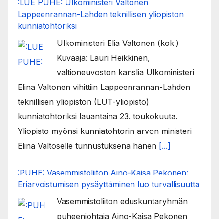
:LUE PUHE: Ulkoministeri Valtonen
Lappeenrannan-Lahden teknillisen yliopiston
kunniatohtoriksi
Ulkoministeri Elia Valtonen (kok.)
Kuvaaja: Lauri Heikkinen,
valtioneuvoston kanslia Ulkoministeri
Elina Valtonen vihittiin Lappeenrannan-Lahden
teknillisen yliopiston (LUT-yliopisto)
kunniatohtoriksi lauantaina 23. toukokuuta.
Yliopisto myönsi kunniatohtorin arvon ministeri
Elina Valtoselle tunnustuksena hänen
[...]
:PUHE: Vasemmistoliiton Aino-Kaisa Pekonen:
Eriarvoistumisen pysäyttäminen luo turvallisuutta
Vasemmistoliiton eduskuntaryhmän
puheenjohtaja Aino-Kaisa Pekonen