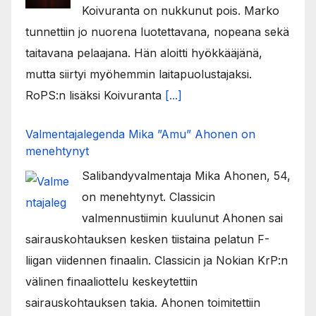
Koivuranta on nukkunut pois. Marko
tunnettiin jo nuorena luotettavana, nopeana sekä
taitavana pelaajana. Hän aloitti hyökkääjänä,
mutta siirtyi myöhemmin laitapuolustajaksi.
RoPS:n lisäksi Koivuranta
[...]
Valmentajalegenda Mika ”Amu” Ahonen on
menehtynyt
Salibandyvalmentaja Mika Ahonen, 54,
on menehtynyt. Classicin
valmennustiimin kuulunut Ahonen sai
sairauskohtauksen kesken tiistaina pelatun F-
liigan viidennen finaalin. Classicin ja Nokian KrP:n
välinen finaaliottelu keskeytettiin
sairauskohtauksen takia. Ahonen toimitettiin