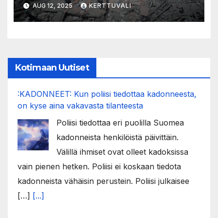
Suomen täytyy toimia
AUG 12, 2025
KERTTUVALI
Kotimaan Uutiset
:KADONNEET: Kun poliisi tiedottaa kadonneesta,
on kyse aina vakavasta tilanteesta
Poliisi tiedottaa eri puolilla Suomea
kadonneista henkilöistä päivittäin.
Välillä ihmiset ovat olleet kadoksissa
vain pienen hetken. Poliisi ei koskaan tiedota
kadonneista vähäisin perustein. Poliisi julkaisee
[…]
[...]