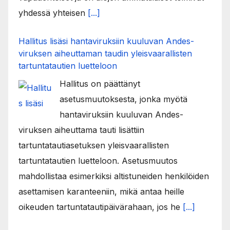
yhdessä yhteisen
[...]
Hallitus lisäsi hantaviruksiin kuuluvan Andes-
viruksen aiheuttaman taudin yleisvaarallisten
tartuntatautien luetteloon
Hallitus on päättänyt
asetusmuutoksesta, jonka myötä
hantaviruksiin kuuluvan Andes-
viruksen aiheuttama tauti lisättiin
tartuntatautiasetuksen yleisvaarallisten
tartuntatautien luetteloon. Asetusmuutos
mahdollistaa esimerkiksi altistuneiden henkilöiden
asettamisen karanteeniin, mikä antaa heille
oikeuden tartuntatautipäivärahaan, jos he
[...]