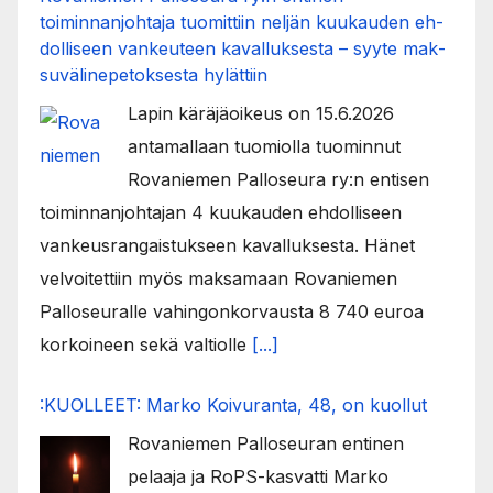
toiminnanjohtaja tuo­mit­tiin neljän kuu­kau­den eh­
dol­li­seen van­keu­teen ka­val­luk­ses­ta – syyte mak­
su­vä­li­ne­pe­tok­ses­ta hy­lät­tiin
Lapin käräjäoikeus on 15.6.2026
antamallaan tuomiolla tuominnut
Rovaniemen Palloseura ry:n entisen
toiminnanjohtajan 4 kuukauden ehdolliseen
vankeusrangaistukseen kavalluksesta. Hänet
velvoitettiin myös maksamaan Rovaniemen
Palloseuralle vahingonkorvausta 8 740 euroa
korkoineen sekä valtiolle
[...]
:KUOLLEET: Marko Koivuranta, 48, on kuollut
Rovaniemen Palloseuran entinen
pelaaja ja RoPS-kasvatti Marko