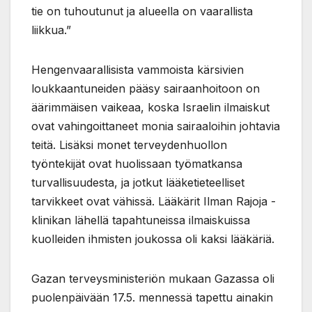
tie on tuhoutunut ja alueella on vaarallista
liikkua.”
Hengenvaarallisista vammoista kärsivien
loukkaantuneiden pääsy sairaanhoitoon on
äärimmäisen vaikeaa, koska Israelin ilmaiskut
ovat vahingoittaneet monia sairaaloihin johtavia
teitä. Lisäksi monet terveydenhuollon
työntekijät ovat huolissaan työmatkansa
turvallisuudesta, ja jotkut lääketieteelliset
tarvikkeet ovat vähissä. Lääkärit Ilman Rajoja -
klinikan lähellä tapahtuneissa ilmaiskuissa
kuolleiden ihmisten joukossa oli kaksi lääkäriä.
Gazan terveysministeriön mukaan Gazassa oli
puolenpäivään 17.5. mennessä tapettu ainakin