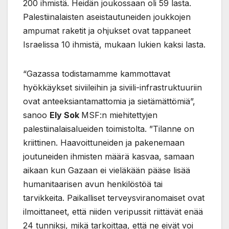
200 ihmistä. Heidän joukossaan oli 59 lasta.
Palestiinalaisten aseistautuneiden joukkojen
ampumat raketit ja ohjukset ovat tappaneet
Israelissa 10 ihmistä, mukaan lukien kaksi lasta.
“Gazassa todistamamme kammottavat
hyökkäykset siviileihin ja siviili-infrastruktuuriin
ovat anteeksiantamattomia ja sietämättömiä”,
sanoo
Ely Sok
MSF:n miehitettyjen
palestiinalaisalueiden toimistolta. ”Tilanne on
kriittinen. Haavoittuneiden ja pakenemaan
joutuneiden ihmisten määrä kasvaa, samaan
aikaan kun Gazaan ei vieläkään pääse lisää
humanitaarisen avun henkilöstöä tai
tarvikkeita. Paikalliset terveysviranomaiset ovat
ilmoittaneet, että niiden veripussit riittävät enää
24 tunniksi, mikä tarkoittaa, että ne eivät voi