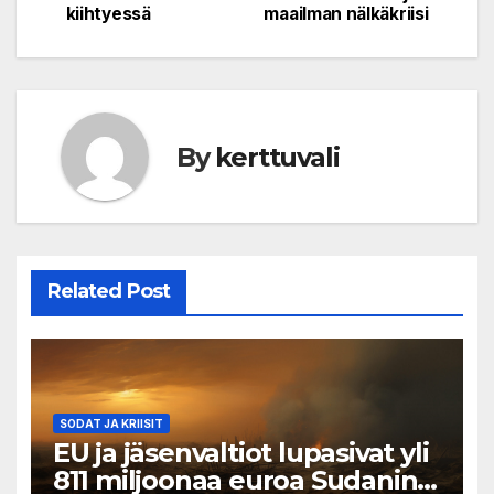
kiihtyessä
maailman nälkäkriisi
By
kerttuvali
Related Post
SODAT JA KRIISIT
EU ja jäsenvaltiot lupasivat yli
811 miljoonaa euroa Sudanin