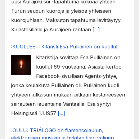
uusi Aurajoki soi -tapahtuma kokoaa yhteen
Turun seudun kuoroja ja yleisöä yhteiseen
kuorojuhlaan. Maksuton tapahtuma levittäytyy
Kirjastosillalle ja Aurajoen rantaan
[...]
:KUOLLEET: Kitaristi Esa Pulliainen on kuollut
Kitaristi ja sovittaja Esa Pulliainen on
kuollut 69-vuotiaana. Asiasta kertoo
Facebook-sivuillaan Agents-yhtye,
jonka keulakuva Pulliainen oli. Pulliainen kuoli
yhtyeen julkaisun mukaan pitkään kestäneeseen
sairauteen lauantaina Vantaalla. Esa syntyi
Helsingissä 1.1.1957
[...]
:OULU: TRIÁLOGO on flamencolaulun,
elektronisen musiikin ja hylätyn tilan välinen