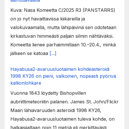
aamutaivaalla
Kuva: Nasa Komeetta C/2025 R3 (PANSTARRS)
on jo nyt havaittavissa kiikareilla ja
valokuvaamalla, mutta lähipäivinä sen odotetaan
kirkastuvan himmeästi paljain silmin nähtäväksi.
Komeetta lienee parhaimmillaan 10.–20.4., minkä
jälkeen se katoaa
[...]
Hayabusa2-avaruusluotaimen kohdeasteroidi
1998 KY26 on pieni, valkoinen, nopeasti pyörivä
kallionlohkare
Vuonna 1843 löydetty Bishopvillen
aubriittimeteoriitin palanen. James St. John/Flickr
Maan lähiavaruuden asteroidi 1998 KY26,
Hayabusa2-avaruusluotaimen tuleva kohde, on
halkaisijaltaan noin 11 metriä eli merkittävästi