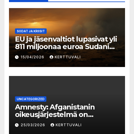
SODAT JA KRIISIT
EU ja jäsenvaltiot lupasivat yli
811 miljoonaa euroa Sudanin
kriisiin vastaamiseksi
15/04/2026
KERTTUVALI
UNCATEGORIZED
Amnesty: Afganistanin
oikeusjärjestelmä on
romahtanut Talibanin
25/03/2026
KERTTUVALI
valtaannousun jälkeen