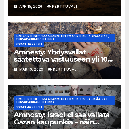
kriisiin vastaamiseksi
APR 15, 2026
KERTTUVALI
IHMISOIKEUDET / MAAHANMUUTTO / OIKEUS- JA SISÄASIAT /
TURVAPAIKKAPOLITIIKKA
SODAT JA KRIISIT
Amnesty: Yhdysvallat
saatettava vastuuseen yli 100
lasta tappaneesta
MAR 16, 2026
KERTTUVALI
kouluiskusta Iranissa
IHMISOIKEUDET / MAAHANMUUTTO / OIKEUS- JA SISÄASIAT /
TURVAPAIKKAPOLITIIKKA
SODAT JA KRIISIT
Amnesty: Israel ei saa vallata
Gazan kaupunkia – näin