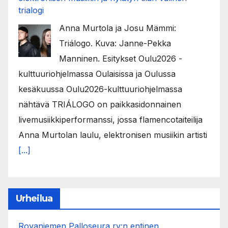
trialogi
Anna Murtola ja Josu Mämmi:
Triálogo. Kuva: Janne-Pekka
Manninen. Esitykset Oulu2026 -
kulttuuriohjelmassa Oulaisissa ja Oulussa
kesäkuussa Oulu2026-kulttuuriohjelmassa
nähtävä TRIÁLOGO on paikkasidonnainen
livemusiikkiperformanssi, jossa flamencotaiteilija
Anna Murtolan laulu, elektronisen musiikin artisti
[...]
Urheilua
Rovaniemen Palloseura ry:n entinen