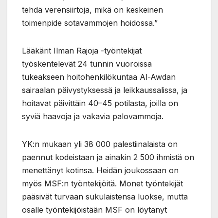
tehdä verensiirtoja, mikä on keskeinen
toimenpide sotavammojen hoidossa.”
Lääkärit Ilman Rajoja -työntekijät
työskentelevät 24 tunnin vuoroissa
tukeakseen hoitohenkilökuntaa Al-Awdan
sairaalan päivystyksessä ja leikkaussalissa, ja
hoitavat päivittäin 40–45 potilasta, joilla on
syviä haavoja ja vakavia palovammoja.
YK:n mukaan yli 38 000 palestiinalaista on
paennut kodeistaan ja ainakin 2 500 ihmistä on
menettänyt kotinsa. Heidän joukossaan on
myös MSF:n työntekijöitä. Monet työntekijät
pääsivät turvaan sukulaistensa luokse, mutta
osalle työntekijöistään MSF on löytänyt