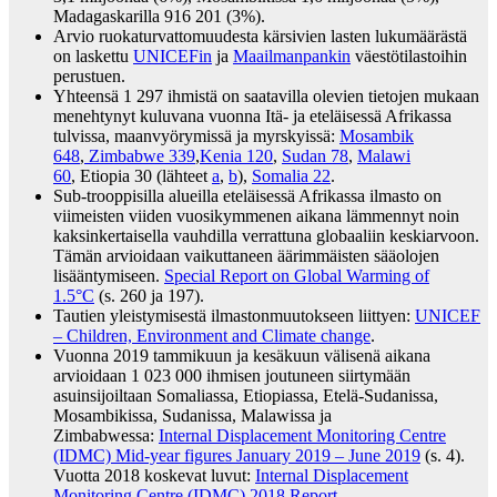
Madagaskarilla 916 201 (3%).
Arvio ruokaturvattomuudesta kärsivien lasten lukumäärästä
on laskettu
UNICEFin
ja
Maailmanpankin
väestötilastoihin
perustuen.
Yhteensä 1 297 ihmistä on saatavilla olevien tietojen mukaan
menehtynyt kuluvana vuonna Itä- ja eteläisessä Afrikassa
tulvissa, maanvyörymissä ja myrskyissä:
Mosambik
648
,
Zimbabwe 339
,
Kenia 120
,
Sudan 78
,
Malawi
60
,
Etiopia 30 (lähteet
a
,
b
),
Somalia 22
.
Sub-trooppisilla alueilla eteläisessä Afrikassa ilmasto on
viimeisten viiden vuosikymmenen aikana lämmennyt noin
kaksinkertaisella vauhdilla verrattuna globaaliin keskiarvoon.
Tämän arvioidaan vaikuttaneen äärimmäisten sääolojen
lisääntymiseen.
Special Report on Global Warming of
1.5°C
(s. 260 ja 197).
Tautien yleistymisestä ilmastonmuutokseen liittyen:
UNICEF
– Children, Environment and Climate change
.
Vuonna 2019 tammikuun ja kesäkuun välisenä aikana
arvioidaan 1 023 000 ihmisen joutuneen siirtymään
asuinsijoiltaan Somaliassa, Etiopiassa, Etelä-Sudanissa,
Mosambikissa, Sudanissa, Malawissa ja
Zimbabwessa:
Internal Displacement Monitoring Centre
(IDMC) Mid-year figures January 2019 – June 2019
(s. 4).
Vuotta 2018 koskevat luvut:
Internal Displacement
Monitoring Centre (IDMC) 2018 Report
.