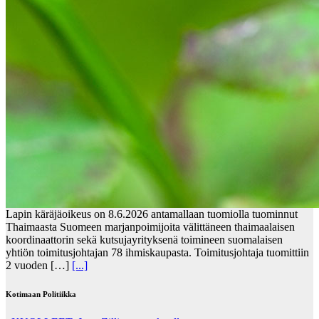
Lapin käräjäoikeus on 8.6.2026 antamallaan tuomiolla tuominnut
Thaimaasta Suomeen marjanpoimijoita välittäneen thaimaalaisen
koordinaattorin sekä kutsujayrityksenä toimineen suomalaisen
yhtiön toimitusjohtajan 78 ihmiskaupasta. Toimitusjohtaja tuomittiin
2 vuoden […]
[...]
Kotimaan Politiikka