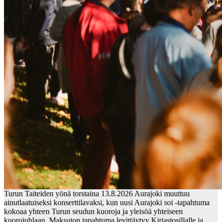
Turun Taiteiden yönä torstaina 13.8.2026 Aurajoki muuttuu
ainutlaatuiseksi konserttilavaksi, kun uusi Aurajoki soi -tapahtuma
kokoaa yhteen Turun seudun kuoroja ja yleisöä yhteiseen
kuorojuhlaan. Maksuton tapahtuma levittäytyy Kirjastosillalle ja