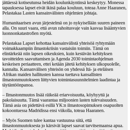
jättäessä kotiseutunsa heidän koulunkäyntinsä keskeytyy. Monessa
tapauksessa lapset eivät ikinä palaa kouluun, toteaa Anne Haaranen,
Pelastakaa Lasten kansainvälisten ohjelmien johtaja.
Humanitaarisen avun järjestelmä on jo nykyisellään suuren paineen
alla. On suuri vaara, että avun rahoitusvaje vain kasvaa lisääntyvien
luonnonkatastrofien myötä.
Pelastakaa Lapset kehottaa kansainvälistä yhteisöä ryhtymään
voimakkaampiin ilmastokriisin vastaisiin toimiin. Tämä on
elintärkeää niin lapsen oikeuksien, kuin kestävän kehityksen
tavoitteiden saavuttamisen ja Agenda 2030 toimintaohjelman
keskeisen periaatteen, ettei ketään jätetä kehityksen ulkopuolelle,
kannalta. Kansanvälisen yhteisön on yhdessä Itä- ja eteläisen
Afrikan maiden hallitusten kanssa tuettava kansallisten
ilmastonmuutokseen liittyvien toimintasuunnitelmien laadintaa ja
täytäntöönpanoa.
– Ilmastonmuutos lisää räikeää eriarvoisuutta, köyhyyttä ja
pakolaisuutta. Tämä vaarantaa miljoonien lasten tulevaisuuden.
Tämä asia on pidettävä esillä YK:n ilmastosopimuksen osapuolten
kokoontuessa Madridissa ensi viikolla, toteaa Haaranen.
– Myös Suomen tulee kantaa vastuunsa siitä, että
ilmastonmuutoksesta jo kärsivät lapset saavat tarvitsemaansa apua.