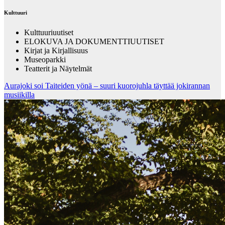
Kulttuuri
Kulttuuriuutiset
ELOKUVA JA DOKUMENTTIUUTISET
Kirjat ja Kirjallisuus
Museoparkki
Teatterit ja Näytelmät
Aurajoki soi Taiteiden yönä – suuri kuorojuhla täyttää jokirannan
musiikilla