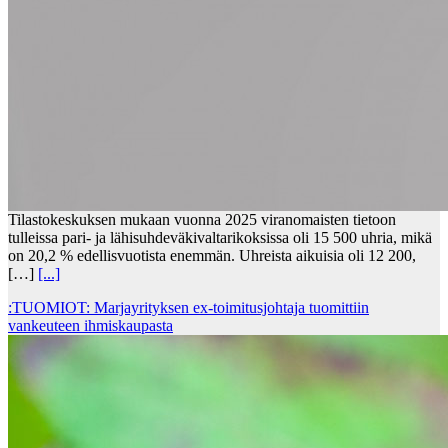
Tilastokeskuksen mukaan vuonna 2025 viranomaisten tietoon
tulleissa pari- ja lähisuhdeväkivaltarikoksissa oli 15 500 uhria, mikä
on 20,2 % edellisvuotista enemmän. Uhreista aikuisia oli 12 200,
[…]
[...]
:TUOMIOT: Marjayrityksen ex-toimitusjohtaja tuomittiin
vankeuteen ihmiskaupasta