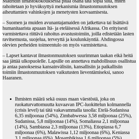
Madridin ilmastokokouksessa pitää osana tätä sopia siitä, miten
rahoitetaan jo hyväksyttyä mekanismia ilmastonmuutoksen
aiheuttamien vahinkojen ja menetysten korvaamisesta.
– Suomen ja muiden avunantajamaiden on jatkettava tai lisättävä
humanitaarista apuaan Itä- ja eteläisessä Afrikassa. On erityisesti
varmistettava riittävä rahoitus avustustoimiin, joilla edistetään lasten
ravitsemusta, suojelua, terveyttä ja koulunkäyntiä. Ahdingossa
olevien perheiden toimeentulo on myös varmistettava.
– Lapset kantavat ilmastonmuutoksen suurimman taakan eikä heitä
saa jättää ulkopuolelle. Lapsille on annettava mahdollisuus osallistua
ja antaa panoksensa kansainvälisiin, kansallisiin ja paikallisiin
toimiin ilmastonmuutoksen vaikutusten lieventämiseksi, sanoo
Haaranen.
Ihmisten määrä sekä osuus maan väestöstä, joka on
ruokaturvattomuutta kuvaavan IPC-luokittelun kolmannella
(crisis level) tai tätä vakavammalla tasolla: Etelä-Sudanissa
6,35 miljoonaa (54%), Zimbabwessa 3,58 miljoonaa (25%),
Sudanissa, 5,8 miljoonaa (14%), Somaliassa 2,1 miljoonaa
(14%), Sambiassa 2,3 miljoonaa (13%), Etiopiassa 6,7
miljoonaa (6%), Malawissa 1,12 miljoonaa (6%), Keniassa
3,1 miljoonaa (6%), Mosambikissa 1,6 miljoonaa (5%),