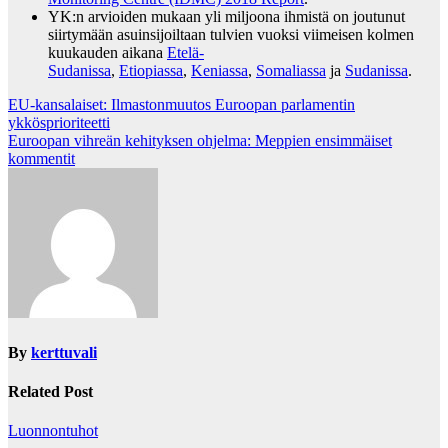
YK:n arvioiden mukaan yli miljoona ihmistä on joutunut
siirtymään asuinsijoiltaan tulvien vuoksi viimeisen kolmen
kuukauden aikana
Etelä-
Sudanissa
,
Etiopiassa
,
Keniassa
,
Somaliassa
ja
Sudanissa
.
Post
EU-kansalaiset: Ilmastonmuutos Euroopan parlamentin
ykkösprioriteetti
navigation
Euroopan vihreän kehityksen ohjelma: Meppien ensimmäiset
kommentit
By
kerttuvali
Related Post
Luonnontuhot