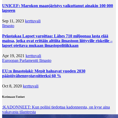
UNICEF: Marokon maanjäristys vaikuttanut ainakin 100 000
lapseen
Sep 11, 2023
kerttuvali
Ilmasto
Pelastakaa Lapset varoittaa: Lähes 710 miljoonaa lasta elää
maissa, jotka ovat erittäin alttiita ilmastoon liittyville riskeille –
lapset otettava mukaan ilmastopolitiikkaan
Apr 19, 2021
kerttuvali
Euroopan Parlamentti
Ilmasto
EU:n ilmastolaki: Mepit haluavat vuoden 2030
päästövähennystavoitteeksi 60 %
Oct 8, 2020
kerttuvali
Kotimaan Uutiset
:KADONNEET: Kun poliisi tiedottaa kadonneesta, on kyse aina
vakavasta tilanteesta