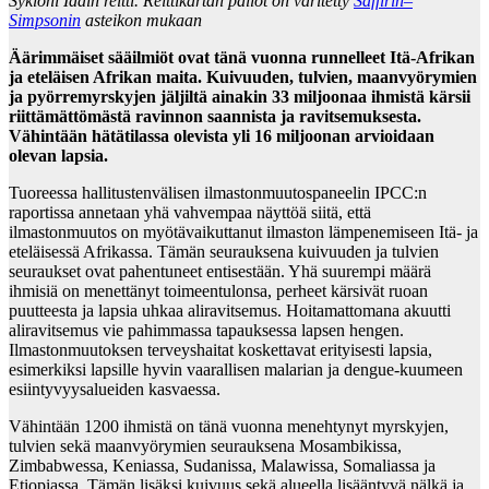
Sykloni Idain reitti. Reittikartan pallot on väritetty
Saffirin–
Simpsonin
asteikon mukaan
Äärimmäiset sääilmiöt ovat tänä vuonna runnelleet Itä-Afrikan
ja eteläisen Afrikan maita. Kuivuuden, tulvien, maanvyörymien
ja pyörremyrskyjen jäljiltä ainakin 33 miljoonaa ihmistä kärsii
riittämättömästä ravinnon saannista ja ravitsemuksesta.
Vähintään hätätilassa olevista yli 16 miljoonan arvioidaan
olevan lapsia.
Tuoreessa hallitustenvälisen ilmastonmuutospaneelin IPCC:n
raportissa annetaan yhä vahvempaa näyttöä siitä, että
ilmastonmuutos on myötävaikuttanut ilmaston lämpenemiseen Itä- ja
eteläisessä Afrikassa. Tämän seurauksena kuivuuden ja tulvien
seuraukset ovat pahentuneet entisestään. Yhä suurempi määrä
ihmisiä on menettänyt toimeentulonsa, perheet kärsivät ruoan
puutteesta ja lapsia uhkaa aliravitsemus. Hoitamattomana akuutti
aliravitsemus vie pahimmassa tapauksessa lapsen hengen.
Ilmastonmuutoksen terveyshaitat koskettavat erityisesti lapsia,
esimerkiksi lapsille hyvin vaarallisen malarian ja dengue-kuumeen
esiintyvyysalueiden kasvaessa.
Vähintään 1200 ihmistä on tänä vuonna menehtynyt myrskyjen,
tulvien sekä maanvyörymien seurauksena Mosambikissa,
Zimbabwessa, Keniassa, Sudanissa, Malawissa, Somaliassa ja
Etiopiassa. Tämän lisäksi kuivuus sekä alueella lisääntyvä nälkä ja