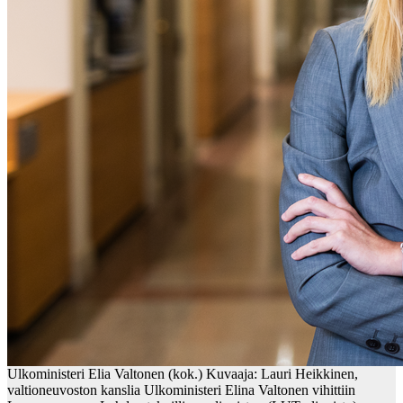
Ulkoministeri Elia Valtonen (kok.) Kuvaaja: Lauri Heikkinen,
valtioneuvoston kanslia Ulkoministeri Elina Valtonen vihittiin