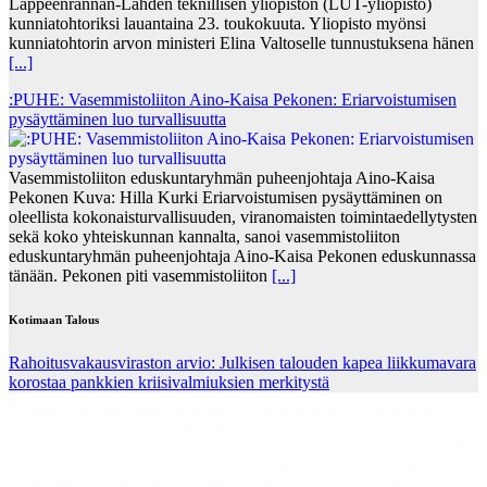
Lappeenrannan-Lahden teknillisen yliopiston (LUT-yliopisto)
kunniatohtoriksi lauantaina 23. toukokuuta. Yliopisto myönsi
kunniatohtorin arvon ministeri Elina Valtoselle tunnustuksena hänen
[...]
:PUHE: Vasemmistoliiton Aino-Kaisa Pekonen: Eriarvoistumisen
pysäyttäminen luo turvallisuutta
Vasemmistoliiton eduskuntaryhmän puheenjohtaja Aino-Kaisa
Pekonen Kuva: Hilla Kurki Eriarvoistumisen pysäyttäminen on
oleellista kokonaisturvallisuuden, viranomaisten toimintaedellytysten
sekä koko yhteiskunnan kannalta, sanoi vasemmistoliiton
eduskuntaryhmän puheenjohtaja Aino-Kaisa Pekonen eduskunnassa
tänään. Pekonen piti vasemmistoliiton
[...]
Kotimaan Talous
Rahoitusvakausviraston arvio: Julkisen talouden kapea liikkumavara
korostaa pankkien kriisivalmiuksien merkitystä