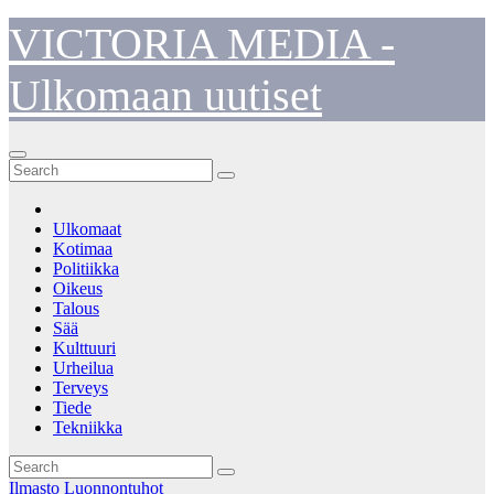
Skip
VICTORIA MEDIA -
to
content
Ulkomaan uutiset
Ulkomaat
Kotimaa
Politiikka
Oikeus
Talous
Sää
Kulttuuri
Urheilua
Terveys
Tiede
Tekniikka
Ilmasto
Luonnontuhot