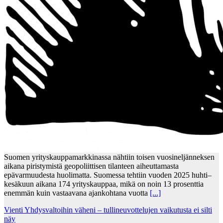
Suomen yrityskauppamarkkinassa nähtiin toisen vuosineljänneksen
aikana piristymistä geopoliittisen tilanteen aiheuttamasta
epävarmuudesta huolimatta. Suomessa tehtiin vuoden 2025 huhti–
kesäkuun aikana 174 yrityskauppaa, mikä on noin 13 prosenttia
enemmän kuin vastaavana ajankohtana vuotta
[...]
Vienti Yhdysvaltoihin väheni – tullineuvottelujen vaikutusta ei silti
näy