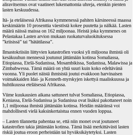
aliravitsemus ovat vaatineet lukemattomia uhreja, etenkin pienten
lasten keskuudessa.
Itä- ja eteläisessä Afrikassa kymmenessä pahiten kärsineessä maassa
keskimäärin 10 prosenttia väestöstä kokee puutetta ja nälkää. Lasten
määrä näissä maissa on 162 miljoonaa. Heistä joka kymmenes on
Pelastakaa Lasten arvion mukaan ruokaturvaluokituksessa
”kriisissä” tai ”hätätilassa”.
Ilmastokriisiin liittyvien katastrofien vuoksi yli miljoona ihmistä oli
kesäkuuhun mennessä joutunut jättämään kotinsa Somaliassa,
Etiopiassa, Etelä-Sudanissa, Mosambikissa, Sudanissa, Malawissa ja
Zimbabwessa. Tämä määrä on yhtä suuri kuin koko edeltävänä
vuonna. Yli puolet näistä ihmisistä joutui evakkoon harvinaisen
voimakkaiden Idai- ja Kenneth-myrskyjen iskettyä maaliskuussa ja
huhtikuussa eteläisessä Afrikassa.
Viime kuukausien aikana sattuneet tulvat Somaliassa, Etiopiassa,
Keniassa, Etelä-Sudanissa ja Sudanissa ovat lisäksi pakottaneet noin
1,1 miljoonaa ihmistä jättämään kotinsa. Heidän määränsä voi
mahdollisesti vielä kaksinkertaistua ennen vuoden loppua.
– Lasten tilannetta pahentaa se, että niin monet ovat joutuneet
katastrofien takia jättämään kotinsa. Tämä lisää merkittävästi lasten
riskiä joutua eroon perheistään tai hyväksikäytetyksi. Lasten