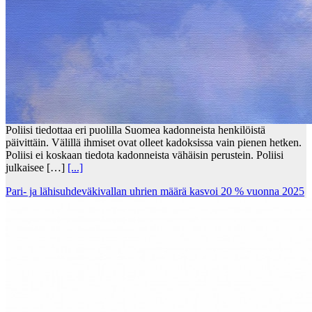
Poliisi tiedottaa eri puolilla Suomea kadonneista henkilöistä
päivittäin. Välillä ihmiset ovat olleet kadoksissa vain pienen hetken.
Poliisi ei koskaan tiedota kadonneista vähäisin perustein. Poliisi
julkaisee […]
[...]
Pari- ja lähisuhdeväkivallan uhrien määrä kasvoi 20 % vuonna 2025